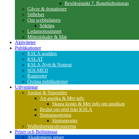
Besökspunkt 7. Bagghultsstugan
Gåvor & donationer
Stiftelser
Om webbplatsen
Söktips
Ledamotsrummet
Möteslokaler & Mat
Aktiviteter
Publikationer
KSLA-podden
KSLAT
KSLA-Nytt & Noterat
SOLMED
Rapporter
Övriga publikationer
Utlysningar
Anslag & Stipendier
Att ansöka & Mer info
Skapa konto & Mer info om ansökan
Beslut om stöd från KSLA
Slutrapportering
Slutrapporter
Wallenbergprofessurerna
Priser och Belöningar
Akademiens priser