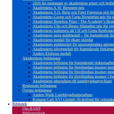
2026 års mottagare av akademiens priser och belö
Akademiens A.W. Bergsten pris
Akademiens S.O. Berg och Fajer Fajersson pris för 
Akademiens Georg och Greta Borgström pris för gl
Akademiens Bertebos Prize / The Academy’s Bert
Akademiens Ulla och Birger Håstadius pris för väx
Akademiens kulturpris till Ulf och Greta Renborg
Akademiens stora guldmedalj – för framstående liv
Akademiens medalj för rikare skördar
Akademiens guldmedalj för utomordentliga gärning
Akademiens silvermedalj för framstående förkämpe 
Anders Elofsons medalj
Akademiens belöningar
Akademiens belöning för framstående doktorsarbe
Akademiens belöning för föredömliga insatser in
Akademiens belöning för föredömliga insatser in
Akademiens belöning för föredömliga insatser i for
Akademiens stipendium till landsbygdsutvecklare
Regionala belöningar
Övriga belöningar
Anders Walls Landsbygdsstipendium
Konung Carl XVI Gustafs 50-årsfond för vetenskap
Bibliotek
Om BAHP
Bibliografisök