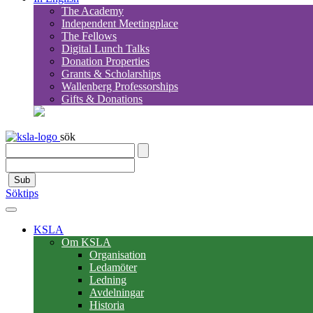
The Academy
Independent Meetingplace
The Fellows
Digital Lunch Talks
Donation Properties
Grants & Scholarships
Wallenberg Professorships
Gifts & Donations
sök
Sub
Söktips
KSLA
Om KSLA
Organisation
Ledamöter
Ledning
Avdelningar
Historia