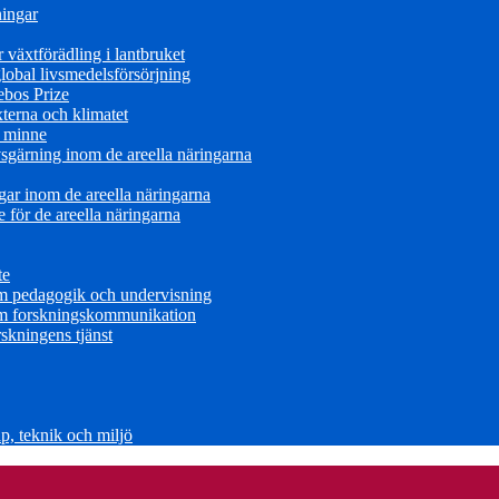
ningar
växtförädling i lantbruket
obal livsmedelsförsörjning
ebos Prize
terna och klimatet
s minne
sgärning inom de areella näringarna
ar inom de areella näringarna
för de areella näringarna
te
om pedagogik och undervisning
om forskningskommunikation
skningens tjänst
, teknik och miljö