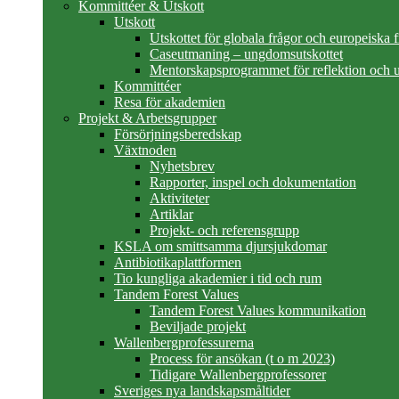
Kommittéer & Utskott
Utskott
Utskottet för globala frågor och europeiska 
Caseutmaning – ungdomsutskottet
Mentorskapsprogrammet för reflektion och u
Kommittéer
Resa för akademien
Projekt & Arbetsgrupper
Försörjningsberedskap
Växtnoden
Nyhetsbrev
Rapporter, inspel och dokumentation
Aktiviteter
Artiklar
Projekt- och referensgrupp
KSLA om smittsamma djursjukdomar
Antibiotikaplattformen
Tio kungliga akademier i tid och rum
Tandem Forest Values
Tandem Forest Values kommunikation
Beviljade projekt
Wallenbergprofessurerna
Process för ansökan (t o m 2023)
Tidigare Wallenbergprofessorer
Sveriges nya landskapsmåltider