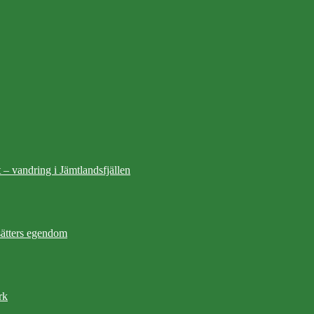
 – vandring i Jämtlandsfjällen
ätters egendom
rk