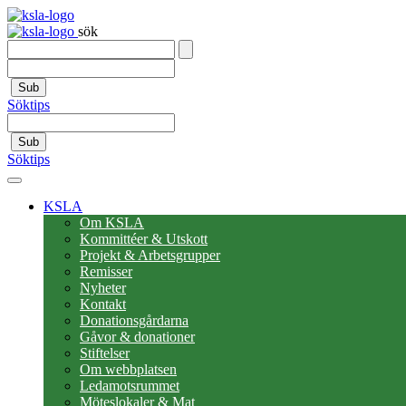
sök
Sub
Söktips
Sub
Söktips
KSLA
Om KSLA
Kommittéer & Utskott
Projekt & Arbetsgrupper
Remisser
Nyheter
Kontakt
Donationsgårdarna
Gåvor & donationer
Stiftelser
Om webbplatsen
Ledamotsrummet
Möteslokaler & Mat