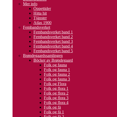
Mer info
Öppettider
Hitta hit
Tjänster
Atlas 1900
Fembandsverket
Fembandsverket band 1
Fembandsverket band 2
Fembandsverket band 3
Fembandsverket band 4
Fembandsverket band 5
Brøndegaardssamlingen
Böcker av Brøndegaard
Folk og fauna
Folk og fauna 1
Folk og fauna 2
Folk og fauna 3
Folk og Flora
Folk og flora 1
Folk og flora 2
Folk og flora 3
Folk og flora 4
Folk og fä
Folk og fä 1
Folk og fä 2