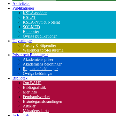
Aktiviteter
Publikationer
KSLA-podden
KSLAT
KSLA-Nytt & Noterat
SOLMED
Rapporter
Övriga publikationer
Utlysningar
Anslag & Stipendier
Wallenbergprofessurerna
Priser och Belöningar
Akademiens priser
Akademiens belöningar
Regionala belöningar
Övriga belöningar
Bibliotek
Om BAHP
Bibliografisök
Mer info
Fembandsverket
Brøndegaardssamlingen
Artiklar
Månadens karta
In English