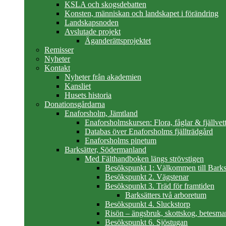
KSLA och skogsdebatten
Konsten, människan och landskapet i förändring
Landskapsnoden
Avslutade projekt
Äganderättsprojektet
Remisser
Nyheter
Kontakt
Nyheter från akademien
Kansliet
Husets historia
Donationsgårdarna
Enaforsholm, Jämtland
Enaforsholmskursen: Flora, fåglar & fjällvett
Databas över Enaforsholms fjällträdgård
Enaforsholms pinetum
Barksätter, Södermanland
Med Fälthandboken längs strövstigen
Besökspunkt 1: Välkommen till Barks
Besökspunkt 2. Vägstenar
Besökspunkt 3. Träd för framtiden
Barksätters två arboretum
Besökspunkt 4. Sluckstorp
Risön – ängsbruk, skottskog, betesma
Besökspunkt 6. Sjöstugan