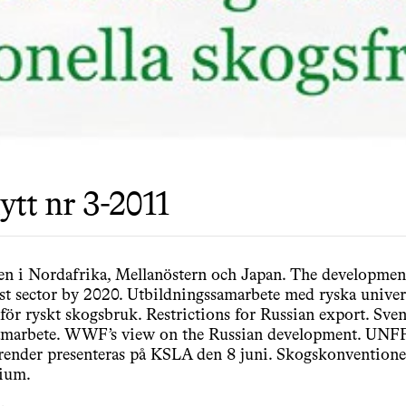
ytt nr 3-2011
n i Nordafrika, Mellanöstern och Japan. The development
st sector by 2020. Utbildningssamarbete med ryska univers
ör ryskt skogsbruk. Restrictions for Russian export. Sven
amarbete. WWF’s view on the Russian development. UNF
render presenteras på KSLA den 8 juni. Skogskonventio
rium.