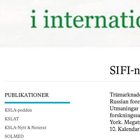
SIFI-n
Trämarknade
PUBLIKATIONER
Russian fore
Utmaningar f
KSLA-podden
forskningss
KSLAT
York. Megat
KSLA-Nytt & Noterat
10. Kalenda
SOLMED