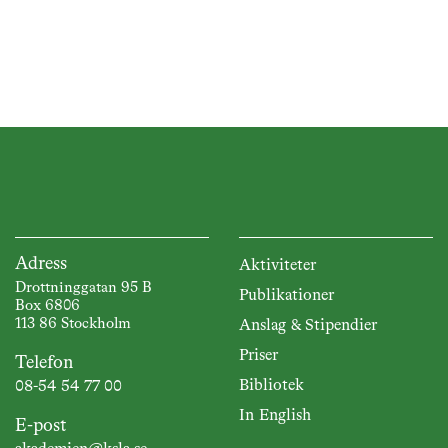
som produktionsdjur i lantbruket
– den nya flugan. Landskapsnoden
vill växla upp. Skoglig
kompetensförsörjning –
erfarenheter och strategier.
Framtiden växer på träd! Varför
blev Sverige en skogsindustriell
stormakt? Matkommitténs
exkursion i Roslagen. Skatten bör
flyttas från producent till
konsument. Dessutom: Våra nya
ledamöter och pristagare med
mera!
Adress
Aktiviteter
Drottninggatan 95 B
Publikationer
Box 6806
113 86 Stockholm
Anslag & Stipendier
Priser
Telefon
Bibliotek
08-54 54 77 00
In English
E-post