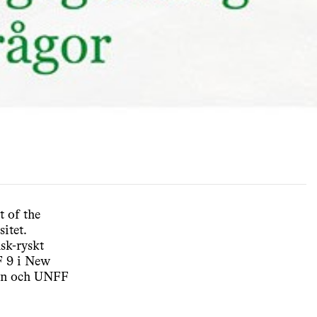
 of the
itet.
sk-ryskt
F 9 i New
nen och UNFF