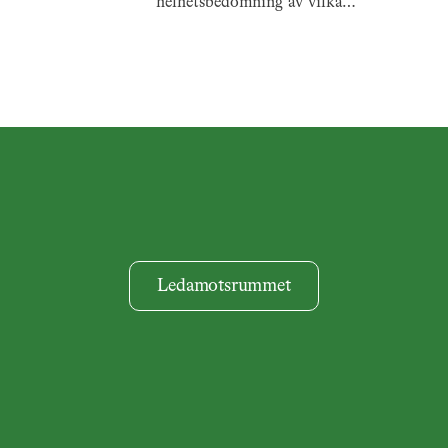
helhetsbedömning av vilka
konsekvenser ett förbud mot
glyfosat innebär för svenskt
jordbruk behövs. En rapport från
akademisammankomsten torsdag
14 mars 2019.
Ledamotsrummet