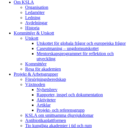
Om KSLA
Organisation
Ledamöter
Ledning
Avdelningar
Historia
Kommittéer & Utskott
Utskott
Utskottet för globala frågor och europeiska frågor
Caseutmaning – ungdomsutskottet
Mentorskapsprogrammet för reflektion och
utveckling
Kommittéer
Resa för akademien
Projekt & Arbetsgrupper
Försörjningsberedskap
Växtnoden
Nyhetsbrev
Rapporter, inspel och dokumentation
Aktiviteter
Artiklar
Projekt- och referensgrupp
KSLA om smittsamma djursjukdomar
Antibiotikaplattformen
Tio kungliga akademier i tid och rum