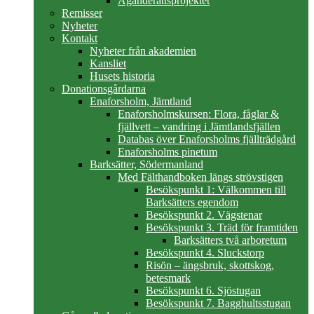
Äganderättsprojektet
Remisser
Nyheter
Kontakt
Nyheter från akademien
Kansliet
Husets historia
Donationsgårdarna
Enaforsholm, Jämtland
Enaforsholmskursen: Flora, fåglar &
fjällvett – vandring i Jämtlandsfjällen
Databas över Enaforsholms fjällträdgård
Enaforsholms pinetum
Barksätter, Södermanland
Med Fälthandboken längs strövstigen
Besökspunkt 1: Välkommen till
Barksätters egendom
Besökspunkt 2. Vägstenar
Besökspunkt 3. Träd för framtiden
Barksätters två arboretum
Besökspunkt 4. Sluckstorp
Risön – ängsbruk, skottskog,
betesmark
Besökspunkt 6. Sjöstugan
Besökspunkt 7. Bagghultsstugan