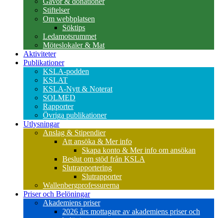
Gåvor & donationer
Stiftelser
Om webbplatsen
Söktips
Ledamotsrummet
Möteslokaler & Mat
Aktiviteter
Publikationer
KSLA-podden
KSLAT
KSLA-Nytt & Noterat
SOLMED
Rapporter
Övriga publikationer
Utlysningar
Anslag & Stipendier
Att ansöka & Mer info
Skapa konto & Mer info om ansökan
Beslut om stöd från KSLA
Slutrapportering
Slutrapporter
Wallenbergprofessurerna
Priser och Belöningar
Akademiens priser
2026 års mottagare av akademiens priser och