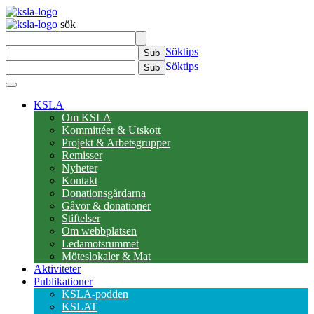
sök
Söktips
Sub
Söktips
Sub
KSLA
Om KSLA
Kommittéer & Utskott
Projekt & Arbetsgrupper
Remisser
Nyheter
Kontakt
Donationsgårdarna
Gåvor & donationer
Stiftelser
Om webbplatsen
Ledamotsrummet
Möteslokaler & Mat
Aktiviteter
Publikationer
KSLA-podden
KSLAT