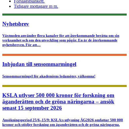
Förslagsblankett.
Tidigare mottagare m m.
Nyhetsbrev
Växtnoden använder flera kanaler för att återkommande berätta om sin
verksamhet och om den utveckling som pågår. En är de återkommande
nyhetsbreven. För att…
Inbjudan till sensommarmingel
Sensommarmingel för akademiens ledamöter, välkomna!
KSLA utlyser 500 000 kronor för forskning om
äganderätten och de gröna näringarna – ansök
senast 15 september 2026
Ansökningsperiod 25/6–15/9: KSLA:s utlysning ÄG2026 omfattar 500 000
kronor och stödjer forskning om äganderätten och de gröna näringarna.