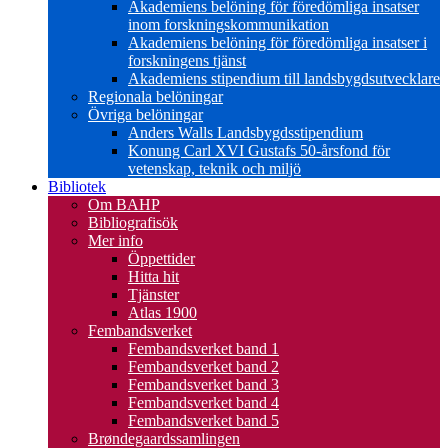
Akademiens belöning för föredömliga insatser
inom forskningskommunikation
Akademiens belöning för föredömliga insatser i
forskningens tjänst
Akademiens stipendium till landsbygdsutvecklare
Regionala belöningar
Övriga belöningar
Anders Walls Landsbygdsstipendium
Konung Carl XVI Gustafs 50-årsfond för
vetenskap, teknik och miljö
Bibliotek
Om BAHP
Bibliografisök
Mer info
Öppettider
Hitta hit
Tjänster
Atlas 1900
Fembandsverket
Fembandsverket band 1
Fembandsverket band 2
Fembandsverket band 3
Fembandsverket band 4
Fembandsverket band 5
Brøndegaardssamlingen