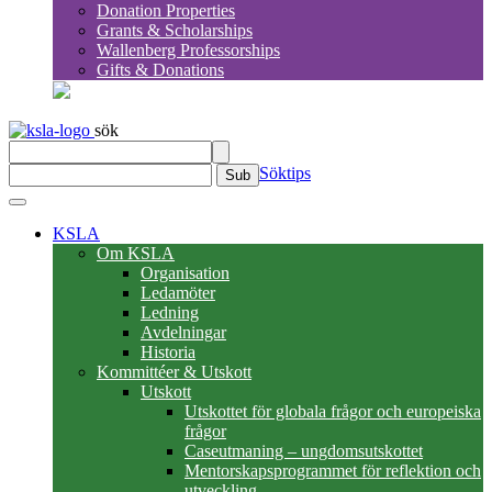
Donation Properties
Grants & Scholarships
Wallenberg Professorships
Gifts & Donations
sök
Söktips
Sub
KSLA
Om KSLA
Organisation
Ledamöter
Ledning
Avdelningar
Historia
Kommittéer & Utskott
Utskott
Utskottet för globala frågor och europeiska
frågor
Caseutmaning – ungdomsutskottet
Mentorskapsprogrammet för reflektion och
utveckling