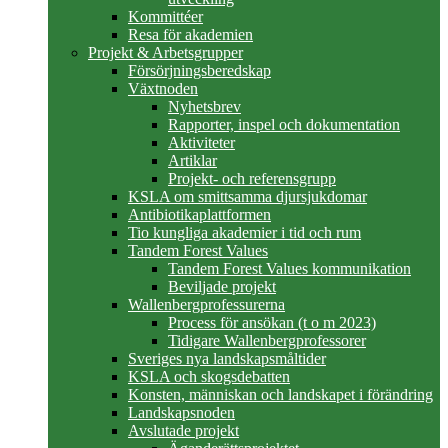
Kommittéer
Resa för akademien
Projekt & Arbetsgrupper
Försörjningsberedskap
Växtnoden
Nyhetsbrev
Rapporter, inspel och dokumentation
Aktiviteter
Artiklar
Projekt- och referensgrupp
KSLA om smittsamma djursjukdomar
Antibiotikaplattformen
Tio kungliga akademier i tid och rum
Tandem Forest Values
Tandem Forest Values kommunikation
Beviljade projekt
Wallenbergprofessurerna
Process för ansökan (t o m 2023)
Tidigare Wallenbergprofessorer
Sveriges nya landskapsmåltider
KSLA och skogsdebatten
Konsten, människan och landskapet i förändring
Landskapsnoden
Avslutade projekt