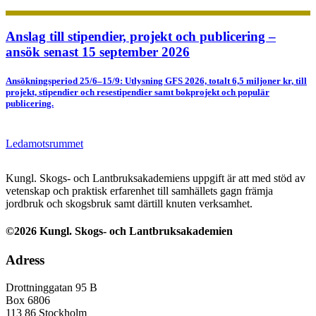
Anslag till stipendier, projekt och publicering –
ansök senast 15 september 2026
Ansökningsperiod 25/6–15/9: Utlysning GFS 2026, totalt 6,5 miljoner kr, till
projekt, stipendier och resestipendier samt bokprojekt och populär
publicering.
Ledamotsrummet
Kungl. Skogs- och Lantbruksakademiens uppgift är att med stöd av
vetenskap och praktisk erfarenhet till samhällets gagn främja
jordbruk och skogsbruk samt därtill knuten verksamhet.
©2026 Kungl. Skogs- och Lantbruksakademien
Adress
Drottninggatan 95 B
Box 6806
113 86 Stockholm