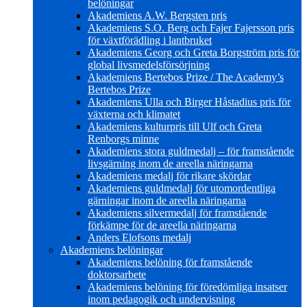
belöningar
Akademiens A.W. Bergsten pris
Akademiens S.O. Berg och Fajer Fajersson pris
för växtförädling i lantbruket
Akademiens Georg och Greta Borgström pris för
global livsmedelsförsörjning
Akademiens Bertebos Prize / The Academy’s
Bertebos Prize
Akademiens Ulla och Birger Håstadius pris för
växterna och klimatet
Akademiens kulturpris till Ulf och Greta
Renborgs minne
Akademiens stora guldmedalj – för framstående
livsgärning inom de areella näringarna
Akademiens medalj för rikare skördar
Akademiens guldmedalj för utomordentliga
gärningar inom de areella näringarna
Akademiens silvermedalj för framstående
förkämpe för de areella näringarna
Anders Elofsons medalj
Akademiens belöningar
Akademiens belöning för framstående
doktorsarbete
Akademiens belöning för föredömliga insatser
inom pedagogik och undervisning