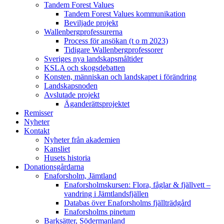
Tandem Forest Values
Tandem Forest Values kommunikation
Beviljade projekt
Wallenbergprofessurerna
Process för ansökan (t o m 2023)
Tidigare Wallenbergprofessorer
Sveriges nya landskapsmåltider
KSLA och skogsdebatten
Konsten, människan och landskapet i förändring
Landskapsnoden
Avslutade projekt
Äganderättsprojektet
Remisser
Nyheter
Kontakt
Nyheter från akademien
Kansliet
Husets historia
Donationsgårdarna
Enaforsholm, Jämtland
Enaforsholmskursen: Flora, fåglar & fjällvett –
vandring i Jämtlandsfjällen
Databas över Enaforsholms fjällträdgård
Enaforsholms pinetum
Barksätter, Södermanland