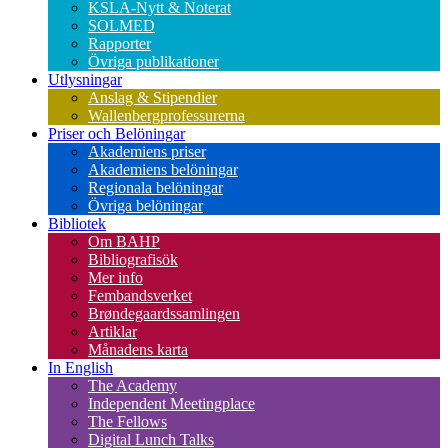
KSLA-Nytt & Noterat
SOLMED
Rapporter
Övriga publikationer
Utlysningar
Anslag & Stipendier
Wallenbergprofessurerna
Priser och Belöningar
Akademiens priser
Akademiens belöningar
Regionala belöningar
Övriga belöningar
Bibliotek
Om BAHP
Bibliografisök
Mer info
Fembandsverket
Brøndegaardssamlingen
Artiklar
Månadens karta
In English
The Academy
Independent Meetingplace
The Fellows
Digital Lunch Talks