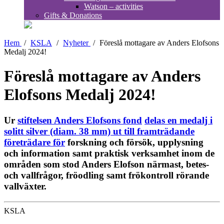
Watson – activities
Gifts & Donations
Hem
/
KSLA
/
Nyheter
/
Föreslå mottagare av Anders Elofsons
Medalj 2024!
Föreslå mottagare av Anders
Elofsons Medalj 2024!
Ur
stiftelsen Anders Elofsons fond
delas en medalj i
solitt silver (diam. 38 mm) ut till framträdande
företrädare för
forskning och försök, upplysning
och information samt praktisk verksamhet inom de
områden som stod Anders Elofson närmast, betes-
och vallfrågor, fröodling samt frökontroll rörande
vallväxter.
KSLA