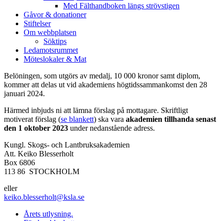
Med Fälthandboken längs strövstigen
Gåvor & donationer
Stiftelser
Om webbplatsen
Söktips
Ledamotsrummet
Möteslokaler & Mat
Belöningen, som utgörs av medalj, 10 000 kronor samt diplom,
kommer att delas ut vid akademiens högtidssammankomst den 28
januari 2024.
Härmed inbjuds ni att lämna förslag på mottagare. Skriftligt
motiverat förslag (
se blankett
) ska vara
akademien tillhanda senast
den 1 oktober 2023
under nedanstående adress.
Kungl. Skogs- och Lantbruksakademien
Att. Keiko Blesserholt
Box 6806
113 86 STOCKHOLM
eller
keiko.blesserholt@ksla.se
Årets utlysning.