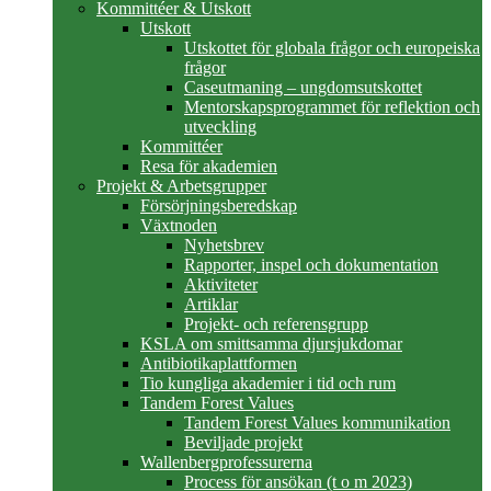
Kommittéer & Utskott
Utskott
Utskottet för globala frågor och europeiska
frågor
Caseutmaning – ungdomsutskottet
Mentorskapsprogrammet för reflektion och
utveckling
Kommittéer
Resa för akademien
Projekt & Arbetsgrupper
Försörjningsberedskap
Växtnoden
Nyhetsbrev
Rapporter, inspel och dokumentation
Aktiviteter
Artiklar
Projekt- och referensgrupp
KSLA om smittsamma djursjukdomar
Antibiotikaplattformen
Tio kungliga akademier i tid och rum
Tandem Forest Values
Tandem Forest Values kommunikation
Beviljade projekt
Wallenbergprofessurerna
Process för ansökan (t o m 2023)