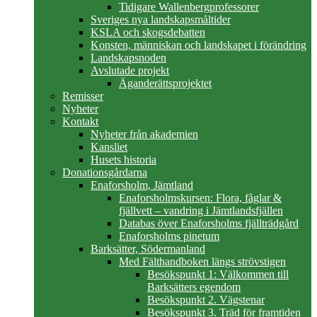
Tidigare Wallenbergprofessorer
Sveriges nya landskapsmåltider
KSLA och skogsdebatten
Konsten, människan och landskapet i förändring
Landskapsnoden
Avslutade projekt
Äganderättsprojektet
Remisser
Nyheter
Kontakt
Nyheter från akademien
Kansliet
Husets historia
Donationsgårdarna
Enaforsholm, Jämtland
Enaforsholmskursen: Flora, fåglar &
fjällvett – vandring i Jämtlandsfjällen
Databas över Enaforsholms fjällträdgård
Enaforsholms pinetum
Barksätter, Södermanland
Med Fälthandboken längs strövstigen
Besökspunkt 1: Välkommen till
Barksätters egendom
Besökspunkt 2. Vägstenar
Besökspunkt 3. Träd för framtiden