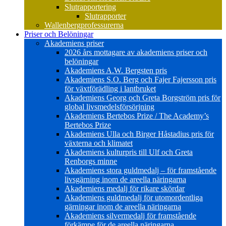
Slutrapportering
Slutrapporter
Wallenbergprofessurerna
Priser och Belöningar
Akademiens priser
2026 års mottagare av akademiens priser och
belöningar
Akademiens A.W. Bergsten pris
Akademiens S.O. Berg och Fajer Fajersson pris
för växtförädling i lantbruket
Akademiens Georg och Greta Borgström pris för
global livsmedelsförsörjning
Akademiens Bertebos Prize / The Academy’s
Bertebos Prize
Akademiens Ulla och Birger Håstadius pris för
växterna och klimatet
Akademiens kulturpris till Ulf och Greta
Renborgs minne
Akademiens stora guldmedalj – för framstående
livsgärning inom de areella näringarna
Akademiens medalj för rikare skördar
Akademiens guldmedalj för utomordentliga
gärningar inom de areella näringarna
Akademiens silvermedalj för framstående
förkämpe för de areella näringarna