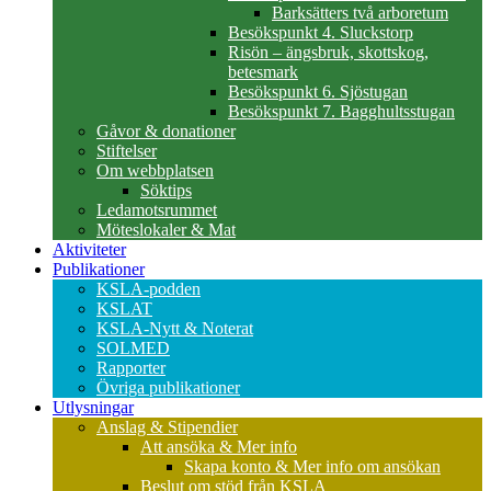
Barksätters två arboretum
Besökspunkt 4. Sluckstorp
Risön – ängsbruk, skottskog,
betesmark
Besökspunkt 6. Sjöstugan
Besökspunkt 7. Bagghultsstugan
Gåvor & donationer
Stiftelser
Om webbplatsen
Söktips
Ledamotsrummet
Möteslokaler & Mat
Aktiviteter
Publikationer
KSLA-podden
KSLAT
KSLA-Nytt & Noterat
SOLMED
Rapporter
Övriga publikationer
Utlysningar
Anslag & Stipendier
Att ansöka & Mer info
Skapa konto & Mer info om ansökan
Beslut om stöd från KSLA