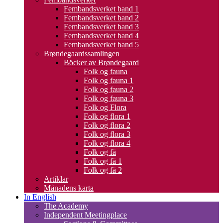
Fembandsverket band 1
Fembandsverket band 2
Fembandsverket band 3
Fembandsverket band 4
Fembandsverket band 5
Brøndegaardssamlingen
Böcker av Brøndegaard
Folk og fauna
Folk og fauna 1
Folk og fauna 2
Folk og fauna 3
Folk og Flora
Folk og flora 1
Folk og flora 2
Folk og flora 3
Folk og flora 4
Folk og fä
Folk og fä 1
Folk og fä 2
Artiklar
Månadens karta
In English
The Academy
Independent Meetingplace