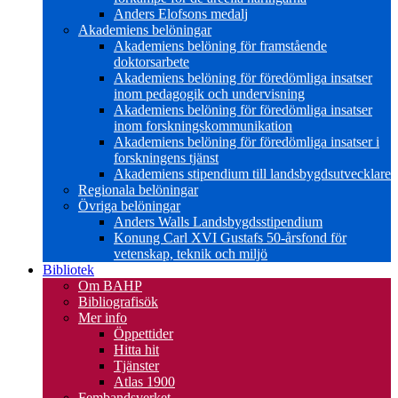
Anders Elofsons medalj
Akademiens belöningar
Akademiens belöning för framstående
doktorsarbete
Akademiens belöning för föredömliga insatser
inom pedagogik och undervisning
Akademiens belöning för föredömliga insatser
inom forskningskommunikation
Akademiens belöning för föredömliga insatser i
forskningens tjänst
Akademiens stipendium till landsbygdsutvecklare
Regionala belöningar
Övriga belöningar
Anders Walls Landsbygdsstipendium
Konung Carl XVI Gustafs 50-årsfond för
vetenskap, teknik och miljö
Bibliotek
Om BAHP
Bibliografisök
Mer info
Öppettider
Hitta hit
Tjänster
Atlas 1900
Fembandsverket