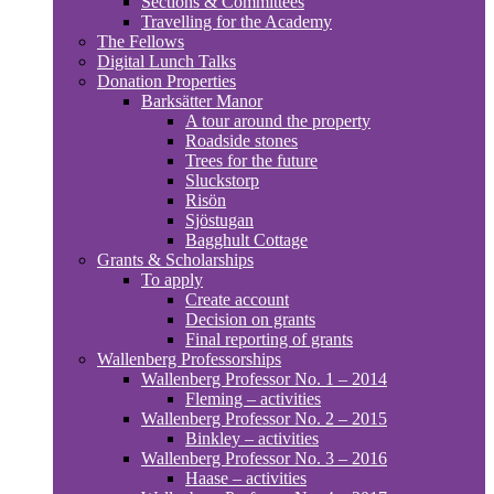
Sections & Committees
Travelling for the Academy
The Fellows
Digital Lunch Talks
Donation Properties
Barksätter Manor
A tour around the property
Roadside stones
Trees for the future
Sluckstorp
Risön
Sjöstugan
Bagghult Cottage
Grants & Scholarships
To apply
Create account
Decision on grants
Final reporting of grants
Wallenberg Professorships
Wallenberg Professor No. 1 – 2014
Fleming – activities
Wallenberg Professor No. 2 – 2015
Binkley – activities
Wallenberg Professor No. 3 – 2016
Haase – activities