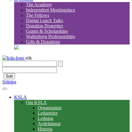
The Academy
Independent Meetingplace
The Fellows
Digital Lunch Talks
Donation Properties
Grants & Scholarships
Wallenberg Professorships
Gifts & Donations
sök
Sub
Söktips
KSLA
Om KSLA
Organisation
Ledamöter
Ledning
Avdelningar
Historia