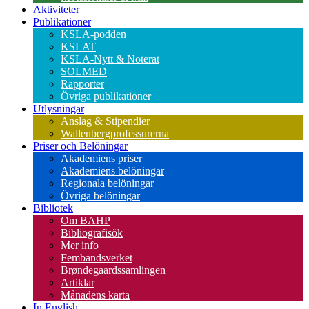
Aktiviteter
Publikationer
KSLA-podden
KSLAT
KSLA-Nytt & Noterat
SOLMED
Rapporter
Övriga publikationer
Utlysningar
Anslag & Stipendier
Wallenbergprofessurerna
Priser och Belöningar
Akademiens priser
Akademiens belöningar
Regionala belöningar
Övriga belöningar
Bibliotek
Om BAHP
Bibliografisök
Mer info
Fembandsverket
Brøndegaardssamlingen
Artiklar
Månadens karta
In English