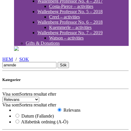
Wallenberg Professor No. 4 – 2017
Costa-Pierce – activities
Wallenberg Professor No. 5 – 2018
Creel – activities
Wallenberg Professor No. 6 – 2018
Kuemmerle – activities
Wallenberg Professor No. 7 – 2019
Watson – activities
Gifts & Donations
HEM
/
SOK
Sök
efter:
Kategorier
Visa som
Sortera resultat efter
Visa som
Sortera resultat efter
Relevans
Datum (Fallande)
Alfabetisk ordning (A-Ö)