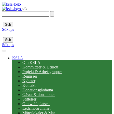
sök
Sub
Söktips
Sub
Söktips
KSLA
Om KSLA
Kommittéer & Utskott
Projekt & Arbetsgrupper
Remisser
Nyheter
Kontakt
Donationsgårdarna
Gåvor & donationer
Stiftelser
Om webbplatsen
Ledamotsrummet
Möteslokaler & Mat