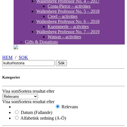
Wallenberg Professor No. 4 – 2017
Costa-Pierce – activities
Wallenberg Professor No. 5 – 2018
Creel – activities
Wallenberg Professor No. 6 – 2018
Kuemmerle – activities
Wallenberg Professor No. 7 – 2019
Watson – activities
Gifts & Donations
HEM
/
SOK
Sök
efter:
Kategorier
Visa som
Sortera resultat efter
Visa som
Sortera resultat efter
Relevans
Datum (Fallande)
Alfabetisk ordning (A-Ö)