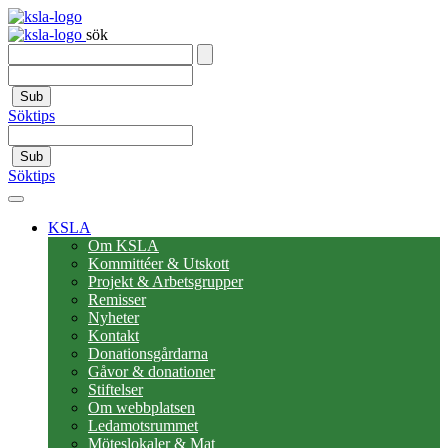
sök
Sub
Söktips
Sub
Söktips
KSLA
Om KSLA
Kommittéer & Utskott
Projekt & Arbetsgrupper
Remisser
Nyheter
Kontakt
Donationsgårdarna
Gåvor & donationer
Stiftelser
Om webbplatsen
Ledamotsrummet
Möteslokaler & Mat