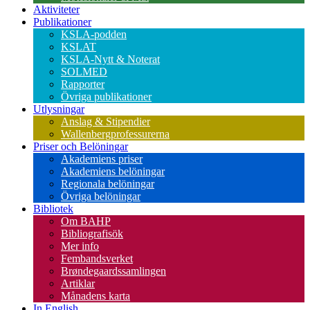
Aktiviteter
Publikationer
KSLA-podden
KSLAT
KSLA-Nytt & Noterat
SOLMED
Rapporter
Övriga publikationer
Utlysningar
Anslag & Stipendier
Wallenbergprofessurerna
Priser och Belöningar
Akademiens priser
Akademiens belöningar
Regionala belöningar
Övriga belöningar
Bibliotek
Om BAHP
Bibliografisök
Mer info
Fembandsverket
Brøndegaardssamlingen
Artiklar
Månadens karta
In English