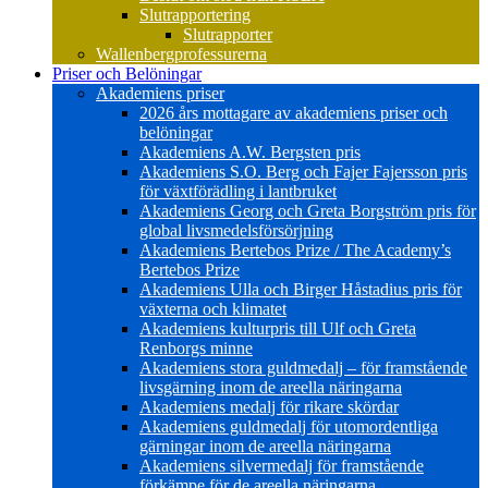
Slutrapportering
Slutrapporter
Wallenbergprofessurerna
Priser och Belöningar
Akademiens priser
2026 års mottagare av akademiens priser och
belöningar
Akademiens A.W. Bergsten pris
Akademiens S.O. Berg och Fajer Fajersson pris
för växtförädling i lantbruket
Akademiens Georg och Greta Borgström pris för
global livsmedelsförsörjning
Akademiens Bertebos Prize / The Academy’s
Bertebos Prize
Akademiens Ulla och Birger Håstadius pris för
växterna och klimatet
Akademiens kulturpris till Ulf och Greta
Renborgs minne
Akademiens stora guldmedalj – för framstående
livsgärning inom de areella näringarna
Akademiens medalj för rikare skördar
Akademiens guldmedalj för utomordentliga
gärningar inom de areella näringarna
Akademiens silvermedalj för framstående
förkämpe för de areella näringarna