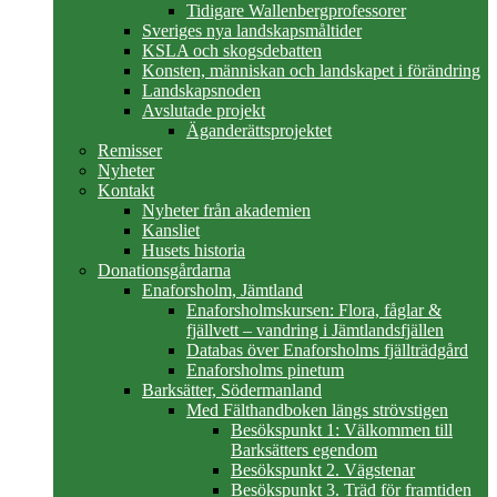
Tidigare Wallenbergprofessorer
Sveriges nya landskapsmåltider
KSLA och skogsdebatten
Konsten, människan och landskapet i förändring
Landskapsnoden
Avslutade projekt
Äganderättsprojektet
Remisser
Nyheter
Kontakt
Nyheter från akademien
Kansliet
Husets historia
Donationsgårdarna
Enaforsholm, Jämtland
Enaforsholmskursen: Flora, fåglar &
fjällvett – vandring i Jämtlandsfjällen
Databas över Enaforsholms fjällträdgård
Enaforsholms pinetum
Barksätter, Södermanland
Med Fälthandboken längs strövstigen
Besökspunkt 1: Välkommen till
Barksätters egendom
Besökspunkt 2. Vägstenar
Besökspunkt 3. Träd för framtiden