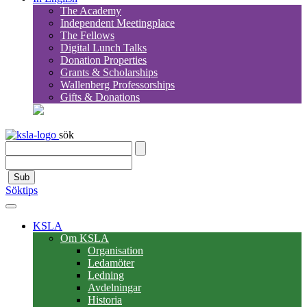
The Academy
Independent Meetingplace
The Fellows
Digital Lunch Talks
Donation Properties
Grants & Scholarships
Wallenberg Professorships
Gifts & Donations
sök
Sub
Söktips
KSLA
Om KSLA
Organisation
Ledamöter
Ledning
Avdelningar
Historia