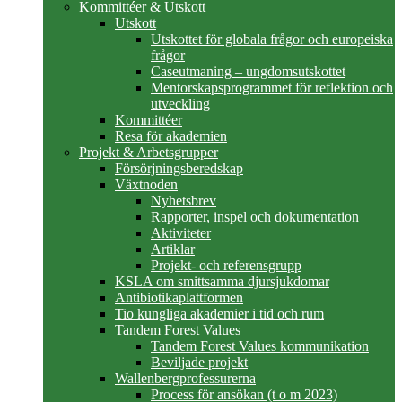
Kommittéer & Utskott
Utskott
Utskottet för globala frågor och europeiska
frågor
Caseutmaning – ungdomsutskottet
Mentorskapsprogrammet för reflektion och
utveckling
Kommittéer
Resa för akademien
Projekt & Arbetsgrupper
Försörjningsberedskap
Växtnoden
Nyhetsbrev
Rapporter, inspel och dokumentation
Aktiviteter
Artiklar
Projekt- och referensgrupp
KSLA om smittsamma djursjukdomar
Antibiotikaplattformen
Tio kungliga akademier i tid och rum
Tandem Forest Values
Tandem Forest Values kommunikation
Beviljade projekt
Wallenbergprofessurerna
Process för ansökan (t o m 2023)