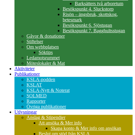
Barksätters två arboretum
Besökspunkt 4. Sluckstorp
Risön – ängsbruk, skottskog,
betesmark
Besökspunkt 6. Sjöstugan
Besökspunkt 7. Bagghultsstugan
Gåvor & donationer
Stiftelser
Om webbplatsen
Söktips
Ledamotsrummet
Möteslokaler & Mat
Aktiviteter
Publikationer
KSLA-podden
KSLAT
KSLA-Nytt & Noterat
SOLMED
Rapporter
Övriga publikationer
Utlysningar
Anslag & Stipendier
Att ansöka & Mer info
Skapa konto & Mer info om ansökan
Beslut om stöd från KSLA