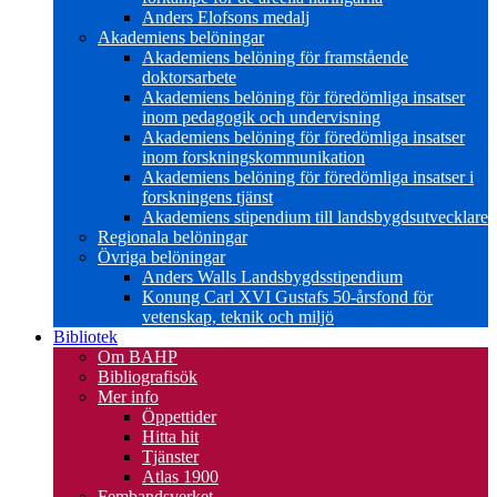
Anders Elofsons medalj
Akademiens belöningar
Akademiens belöning för framstående
doktorsarbete
Akademiens belöning för föredömliga insatser
inom pedagogik och undervisning
Akademiens belöning för föredömliga insatser
inom forskningskommunikation
Akademiens belöning för föredömliga insatser i
forskningens tjänst
Akademiens stipendium till landsbygdsutvecklare
Regionala belöningar
Övriga belöningar
Anders Walls Landsbygdsstipendium
Konung Carl XVI Gustafs 50-årsfond för
vetenskap, teknik och miljö
Bibliotek
Om BAHP
Bibliografisök
Mer info
Öppettider
Hitta hit
Tjänster
Atlas 1900
Fembandsverket