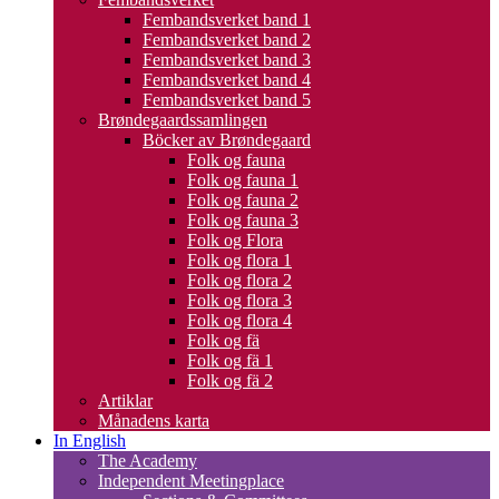
Fembandsverket band 1
Fembandsverket band 2
Fembandsverket band 3
Fembandsverket band 4
Fembandsverket band 5
Brøndegaardssamlingen
Böcker av Brøndegaard
Folk og fauna
Folk og fauna 1
Folk og fauna 2
Folk og fauna 3
Folk og Flora
Folk og flora 1
Folk og flora 2
Folk og flora 3
Folk og flora 4
Folk og fä
Folk og fä 1
Folk og fä 2
Artiklar
Månadens karta
In English
The Academy
Independent Meetingplace