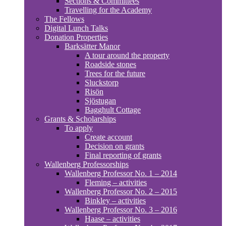
Sections & Committees
Travelling for the Academy
The Fellows
Digital Lunch Talks
Donation Properties
Barksätter Manor
A tour around the property
Roadside stones
Trees for the future
Sluckstorp
Risön
Sjöstugan
Bagghult Cottage
Grants & Scholarships
To apply
Create account
Decision on grants
Final reporting of grants
Wallenberg Professorships
Wallenberg Professor No. 1 – 2014
Fleming – activities
Wallenberg Professor No. 2 – 2015
Binkley – activities
Wallenberg Professor No. 3 – 2016
Haase – activities