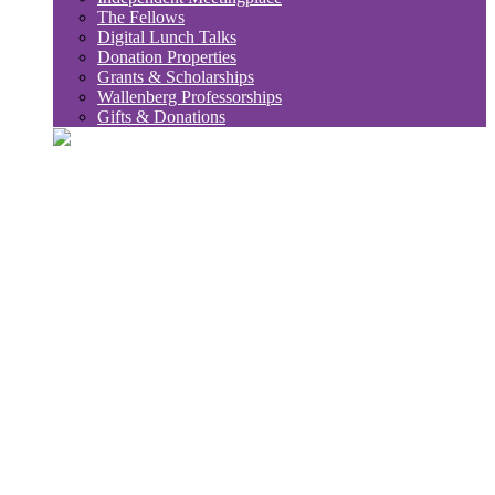
The Fellows
Digital Lunch Talks
Donation Properties
Grants & Scholarships
Wallenberg Professorships
Gifts & Donations
sök
Sub
Söktips