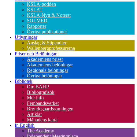
KSLA-podden
KSLAT
KSLA-Nytt & Noterat
SOLMED
Rapporter
Övriga publikationer
Utlysningar
Anslag & Stipendier
Wallenbergprofessurerna
Priser och Belöningar
Akademiens priser
Akademiens belöningar
Regionala belöningar
Övriga belöningar
Bibliotek
Om BAHP
Bibliografisök
Mer info
Fembandsverket
Brøndegaardssamlingen
Artiklar
Månadens karta
In English
The Academy
Independent Meetingplace