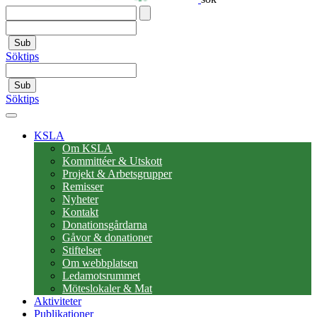
Sub
Söktips
Sub
Söktips
KSLA
Om KSLA
Kommittéer & Utskott
Projekt & Arbetsgrupper
Remisser
Nyheter
Kontakt
Donationsgårdarna
Gåvor & donationer
Stiftelser
Om webbplatsen
Ledamotsrummet
Möteslokaler & Mat
Aktiviteter
Publikationer