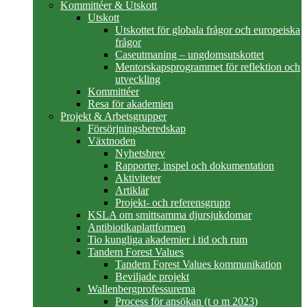
Kommittéer & Utskott
Utskott
Utskottet för globala frågor och europeiska
frågor
Caseutmaning – ungdomsutskottet
Mentorskapsprogrammet för reflektion och
utveckling
Kommittéer
Resa för akademien
Projekt & Arbetsgrupper
Försörjningsberedskap
Växtnoden
Nyhetsbrev
Rapporter, inspel och dokumentation
Aktiviteter
Artiklar
Projekt- och referensgrupp
KSLA om smittsamma djursjukdomar
Antibiotikaplattformen
Tio kungliga akademier i tid och rum
Tandem Forest Values
Tandem Forest Values kommunikation
Beviljade projekt
Wallenbergprofessurerna
Process för ansökan (t o m 2023)