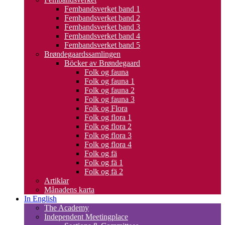
Fembandsverket band 1
Fembandsverket band 2
Fembandsverket band 3
Fembandsverket band 4
Fembandsverket band 5
Brøndegaardssamlingen
Böcker av Brøndegaard
Folk og fauna
Folk og fauna 1
Folk og fauna 2
Folk og fauna 3
Folk og Flora
Folk og flora 1
Folk og flora 2
Folk og flora 3
Folk og flora 4
Folk og fä
Folk og fä 1
Folk og fä 2
Artiklar
Månadens karta
In English
The Academy
Independent Meetingplace