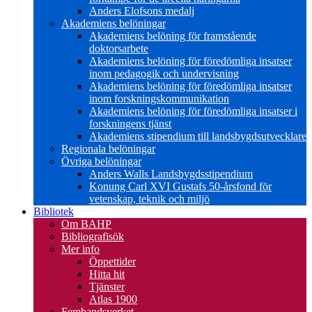
Anders Elofsons medalj
Akademiens belöningar
Akademiens belöning för framstående
doktorsarbete
Akademiens belöning för föredömliga insatser
inom pedagogik och undervisning
Akademiens belöning för föredömliga insatser
inom forskningskommunikation
Akademiens belöning för föredömliga insatser i
forskningens tjänst
Akademiens stipendium till landsbygdsutvecklare
Regionala belöningar
Övriga belöningar
Anders Walls Landsbygdsstipendium
Konung Carl XVI Gustafs 50-årsfond för
vetenskap, teknik och miljö
Bibliotek
Om BAHP
Bibliografisök
Mer info
Öppettider
Hitta hit
Tjänster
Atlas 1900
Fembandsverket