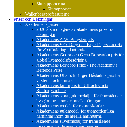
Slutrapportering
Slutrapporter
Wallenbergprofessurerna
Priser och Belöningar
Akademiens priser
2026 års mottagare av akademiens priser och
belöningar
Akademiens A.W. Bergsten pris
Akademiens S.O. Berg och Fajer Fajersson pris
för växtförädling i lantbruket
Akademiens Georg och Greta Borgström pris för
global livsmedelsförsörjning
Akademiens Bertebos Prize / The Academy’s
Bertebos Prize
Akademiens Ulla och Birger Håstadius pris för
växterna och klimatet
Akademiens kulturpris till Ulf och Greta
Renborgs minne
Akademiens stora guldmedalj – för framstående
livsgärning inom de areella näringarna
Akademiens medalj för rikare skördar
Akademiens guldmedalj för utomordentliga
gärningar inom de areella näringarna
Akademiens silvermedalj för framstående
förkämpe för de areella näringarna