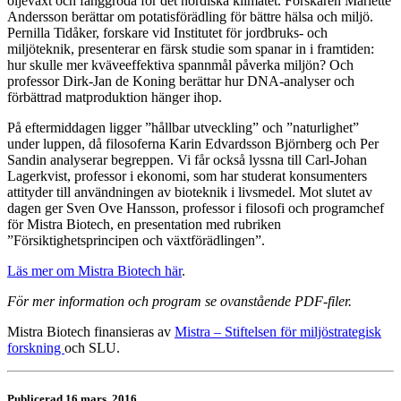
oljeväxt och fånggröda för det nordiska klimatet. Forskaren Mariette
Andersson berättar om potatisförädling för bättre hälsa och miljö.
Pernilla Tidåker, forskare vid Institutet för jordbruks- och
miljöteknik, presenterar en färsk studie som spanar in i framtiden:
hur skulle mer kväveeffektiva spannmål påverka miljön? Och
professor Dirk-Jan de Koning berättar hur DNA-analyser och
förbättrad matproduktion hänger ihop.
På eftermiddagen ligger ”hållbar utveckling” och ”naturlighet”
under luppen, då filosoferna Karin Edvardsson Björnberg och Per
Sandin analyserar begreppen. Vi får också lyssna till Carl-Johan
Lagerkvist, professor i ekonomi, som har studerat konsumenters
attityder till användningen av bioteknik i livsmedel. Mot slutet av
dagen ger Sven Ove Hansson, professor i filosofi och programchef
för Mistra Biotech, en presentation med rubriken
”Försiktighetsprincipen och växtförädlingen”.
Läs mer om Mistra Biotech här
.
För mer information och program se ovanstående PDF-filer.
Mistra Biotech finansieras av
Mistra – Stiftelsen för miljöstrategisk
forskning
och SLU.
Publicerad 16 mars, 2016