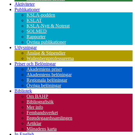
Aktiviteter
Publikationer
KSLA-podden
KSLAT
KSLA-Nytt & Noterat
SOLMED
Rapporter
Övriga publikationer
Utlysningar
Anslag & Stipendier
Wallenbergprofessurerna
Priser och Belöningar
Akademiens priser
Akademiens belöningar
Regionala belöningar
Övriga belöningar
Bibliotek
Om BAHP
Bibliografisök
Mer info
Fembandsverket
Brøndegaardssamlingen
Artiklar
Månadens karta
In English