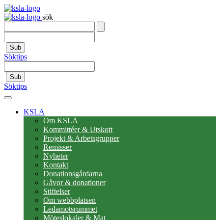
sök
Sub
Söktips
Sub
Söktips
KSLA
Om KSLA
Kommittéer & Utskott
Projekt & Arbetsgrupper
Remisser
Nyheter
Kontakt
Donationsgårdarna
Gåvor & donationer
Stiftelser
Om webbplatsen
Ledamotsrummet
Möteslokaler & Mat