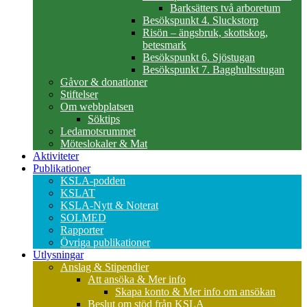
Barksätters två arboretum
Besökspunkt 4. Sluckstorp
Risön – ängsbruk, skottskog,
betesmark
Besökspunkt 6. Sjöstugan
Besökspunkt 7. Bagghultsstugan
Gåvor & donationer
Stiftelser
Om webbplatsen
Söktips
Ledamotsrummet
Möteslokaler & Mat
Aktiviteter
Publikationer
KSLA-podden
KSLAT
KSLA-Nytt & Noterat
SOLMED
Rapporter
Övriga publikationer
Utlysningar
Anslag & Stipendier
Att ansöka & Mer info
Skapa konto & Mer info om ansökan
Beslut om stöd från KSLA