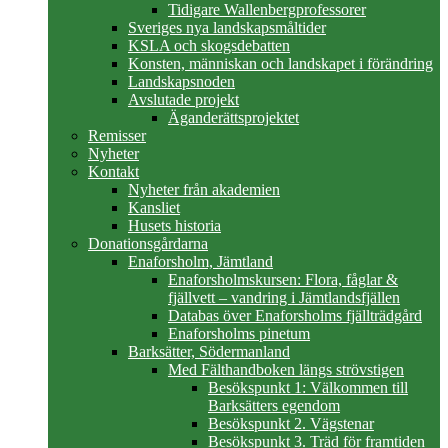
Tidigare Wallenbergprofessorer
Sveriges nya landskapsmåltider
KSLA och skogsdebatten
Konsten, människan och landskapet i förändring
Landskapsnoden
Avslutade projekt
Äganderättsprojektet
Remisser
Nyheter
Kontakt
Nyheter från akademien
Kansliet
Husets historia
Donationsgårdarna
Enaforsholm, Jämtland
Enaforsholmskursen: Flora, fåglar &
fjällvett – vandring i Jämtlandsfjällen
Databas över Enaforsholms fjällträdgård
Enaforsholms pinetum
Barksätter, Södermanland
Med Fälthandboken längs strövstigen
Besökspunkt 1: Välkommen till
Barksätters egendom
Besökspunkt 2. Vägstenar
Besökspunkt 3. Träd för framtiden