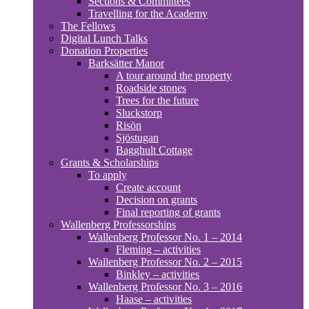
Sections & Committees
Travelling for the Academy
The Fellows
Digital Lunch Talks
Donation Properties
Barksätter Manor
A tour around the property
Roadside stones
Trees for the future
Sluckstorp
Risön
Sjöstugan
Bagghult Cottage
Grants & Scholarships
To apply
Create account
Decision on grants
Final reporting of grants
Wallenberg Professorships
Wallenberg Professor No. 1 – 2014
Fleming – activities
Wallenberg Professor No. 2 – 2015
Binkley – activities
Wallenberg Professor No. 3 – 2016
Haase – activities