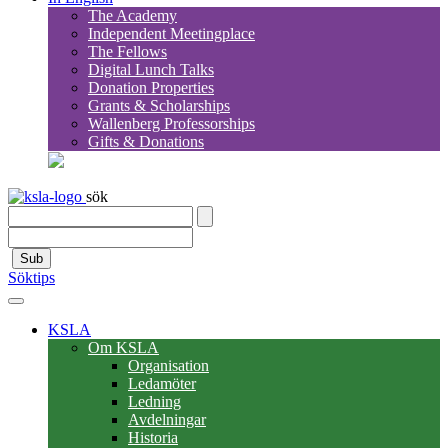
The Academy
Independent Meetingplace
The Fellows
Digital Lunch Talks
Donation Properties
Grants & Scholarships
Wallenberg Professorships
Gifts & Donations
sök
Sub
Söktips
KSLA
Om KSLA
Organisation
Ledamöter
Ledning
Avdelningar
Historia