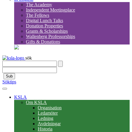
The Academy
Independent Meetingplace
The Fellows
Digital Lunch Talks
Donation Properties
Grants & Scholarships
Wallenberg Professorships
Gifts & Donations
sök
Sub
Söktips
KSLA
Om KSLA
Organisation
Ledamöter
Ledning
Avdelningar
Historia