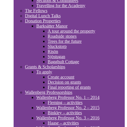
Sections & Committees
Travelling for the Academy
The Fellows
Digital Lunch Talks
Donation Properties
Barksätter Manor
A tour around the property
Roadside stones
Trees for the future
Sluckstorp
Risön
Sjöstugan
Bagghult Cottage
Grants & Scholarships
To apply
Create account
Decision on grants
Final reporting of grants
Wallenberg Professorships
Wallenberg Professor No. 1 – 2014
Fleming – activities
Wallenberg Professor No. 2 – 2015
Binkley – activities
Wallenberg Professor No. 3 – 2016
Haase – activities