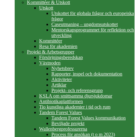
Kommittéer & Utskott
Utskott
Utskottet för globala frågor och europeiska
frågor
Caseutmaning – ungdomsutskottet
Mentorskapsprogrammet för reflektion och
utveckling
Kommittéer
Resa för akademien
Projekt & Arbetsgrupper
Försörjningsberedskap
Växtnoden
Nyhetsbrev
Rapporter, inspel och dokumentation
Aktiviteter
Artiklar
Projekt- och referensgrupp
KSLA om smittsamma djursjukdomar
Antibiotikaplattformen
Tio kungliga akademier i tid och rum
Tandem Forest Values
Tandem Forest Values kommunikation
Beviljade projekt
Wallenbergprofessurerna
Process för ansökan (t o m 2023)