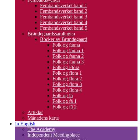
Fembandsverket band 1
Fembandsverket band 2
Fembandsverket band 3
Fembandsverket band 4
Fembandsverket band 5
Brøndegaardssamlingen
Böcker av Brøndegaard
Folk og fauna
Folk og fauna 1
Folk og fauna 2
Folk og fauna 3
Folk og Flora
Folk og flora 1
Folk og flora 2
Folk og flora 3
Folk og flora 4
Folk og fä
Folk og fä 1
Folk og fä 2
Artiklar
Månadens karta
In English
The Academy
Independent Meetingplace