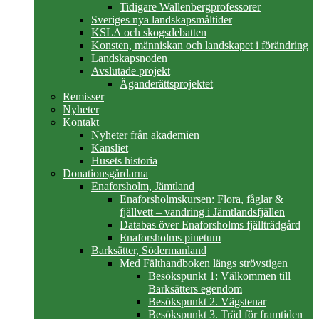
Tidigare Wallenbergprofessorer
Sveriges nya landskapsmåltider
KSLA och skogsdebatten
Konsten, människan och landskapet i förändring
Landskapsnoden
Avslutade projekt
Äganderättsprojektet
Remisser
Nyheter
Kontakt
Nyheter från akademien
Kansliet
Husets historia
Donationsgårdarna
Enaforsholm, Jämtland
Enaforsholmskursen: Flora, fåglar &
fjällvett – vandring i Jämtlandsfjällen
Databas över Enaforsholms fjällträdgård
Enaforsholms pinetum
Barksätter, Södermanland
Med Fälthandboken längs strövstigen
Besökspunkt 1: Välkommen till
Barksätters egendom
Besökspunkt 2. Vägstenar
Besökspunkt 3. Träd för framtiden