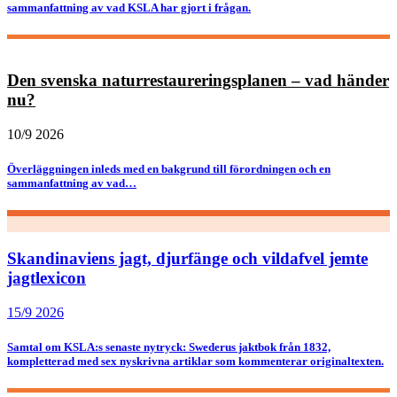
sammanfattning av vad KSLA har gjort i frågan.
Den svenska naturrestaureringsplanen – vad händer
nu?
10/9 2026
Överläggningen inleds med en bakgrund till förordningen och en
sammanfattning av vad…
Skandinaviens jagt, djurfänge och vildafvel jemte
jagtlexicon
15/9 2026
Samtal om KSLA:s senaste nytryck: Swederus jaktbok från 1832,
kompletterad med sex nyskrivna artiklar som kommenterar originaltexten.