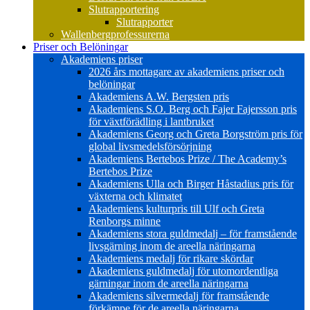
Slutrapportering
Slutrapporter
Wallenbergprofessurerna
Priser och Belöningar
Akademiens priser
2026 års mottagare av akademiens priser och
belöningar
Akademiens A.W. Bergsten pris
Akademiens S.O. Berg och Fajer Fajersson pris
för växtförädling i lantbruket
Akademiens Georg och Greta Borgström pris för
global livsmedelsförsörjning
Akademiens Bertebos Prize / The Academy’s
Bertebos Prize
Akademiens Ulla och Birger Håstadius pris för
växterna och klimatet
Akademiens kulturpris till Ulf och Greta
Renborgs minne
Akademiens stora guldmedalj – för framstående
livsgärning inom de areella näringarna
Akademiens medalj för rikare skördar
Akademiens guldmedalj för utomordentliga
gärningar inom de areella näringarna
Akademiens silvermedalj för framstående
förkämpe för de areella näringarna