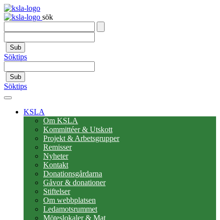
sök
Sub
Söktips
Sub
Söktips
KSLA
Om KSLA
Kommittéer & Utskott
Projekt & Arbetsgrupper
Remisser
Nyheter
Kontakt
Donationsgårdarna
Gåvor & donationer
Stiftelser
Om webbplatsen
Ledamotsrummet
Möteslokaler & Mat