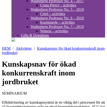
Wallenberg Professor No. 4 – 2017
Costa-Pierce – activities
Wallenberg Professor No. 5 – 2018
Creel – activities
Wallenberg Professor No. 6 – 2018
Kuemmerle – activities
Wallenberg Professor No. 7 – 2019
Watson – activities
Gifts & Donations
HEM
/
Aktiviteter
/
Kunskapsnav för ökad konkurrenskraft inom
jordbruket
Kunskapsnav för ökad
konkurrenskraft inom
jordbruket
SEMINARIUM
Effektivisering av kunskapssystem är en viktig del i processen för att
nå livsmedelsstrategins mål om ökad livsmedelsproduktion. SLU har