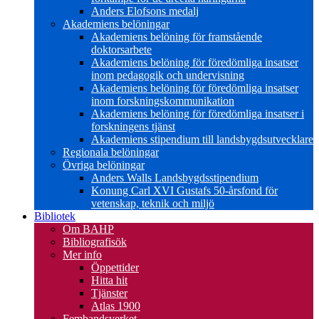
Anders Elofsons medalj
Akademiens belöningar
Akademiens belöning för framstående
doktorsarbete
Akademiens belöning för föredömliga insatser
inom pedagogik och undervisning
Akademiens belöning för föredömliga insatser
inom forskningskommunikation
Akademiens belöning för föredömliga insatser i
forskningens tjänst
Akademiens stipendium till landsbygdsutvecklare
Regionala belöningar
Övriga belöningar
Anders Walls Landsbygdsstipendium
Konung Carl XVI Gustafs 50-årsfond för
vetenskap, teknik och miljö
Bibliotek
Om BAHP
Bibliografisök
Mer info
Öppettider
Hitta hit
Tjänster
Atlas 1900
Fembandsverket