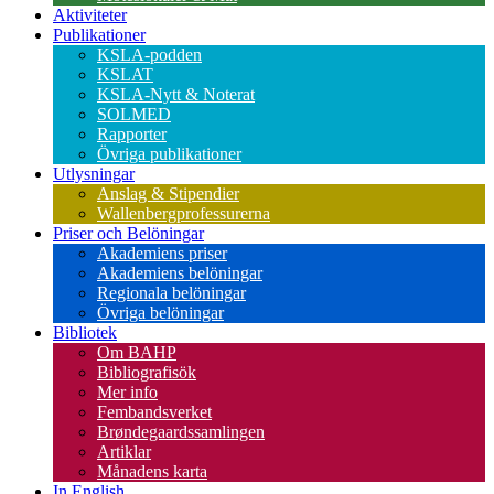
Aktiviteter
Publikationer
KSLA-podden
KSLAT
KSLA-Nytt & Noterat
SOLMED
Rapporter
Övriga publikationer
Utlysningar
Anslag & Stipendier
Wallenbergprofessurerna
Priser och Belöningar
Akademiens priser
Akademiens belöningar
Regionala belöningar
Övriga belöningar
Bibliotek
Om BAHP
Bibliografisök
Mer info
Fembandsverket
Brøndegaardssamlingen
Artiklar
Månadens karta
In English