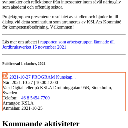
synpunkter och reflektioner från intressenter inom såväl näringsliv
som akademi och offentlig sektor.
Projektgruppen presenterar resultatet av studien och bjuder in till
dialog vid detta seminarium som arrangeras av KSLA:s Kommitté
för kompetensförsörjning. Välkommen!
Läs mer om arbetet i
rapporten som arbetsgruppen lämnade till
Jordbruksverket 15 november 2021
Publicerad 1 oktober, 2021
2021-10-27 PROGRAM Kunskap...
När:
2021-10-27 | 10:00-12:00
Var:
Digitalt eller på KSLA Drottninggatan 95B, Stockholm,
Sweden
Telefon:
+46 8 5454 7700
Arrangör:
KSLA
Anmälan:
2021-10-25
Kommande aktiviteter