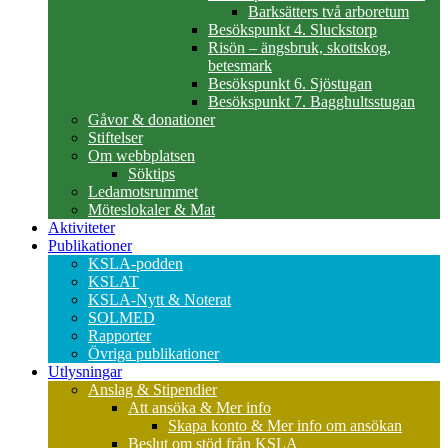
Barksätters två arboretum
Besökspunkt 4. Sluckstorp
Risön – ängsbruk, skottskog,
betesmark
Besökspunkt 6. Sjöstugan
Besökspunkt 7. Bagghultsstugan
Gåvor & donationer
Stiftelser
Om webbplatsen
Söktips
Ledamotsrummet
Möteslokaler & Mat
Aktiviteter
Publikationer
KSLA-podden
KSLAT
KSLA-Nytt & Noterat
SOLMED
Rapporter
Övriga publikationer
Utlysningar
Anslag & Stipendier
Att ansöka & Mer info
Skapa konto & Mer info om ansökan
Beslut om stöd från KSLA