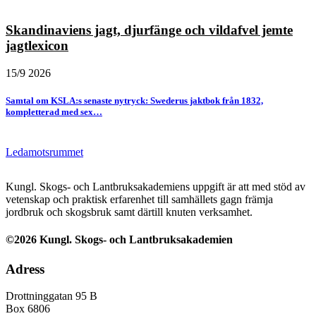
Skandinaviens jagt, djurfänge och vildafvel jemte
jagtlexicon
15/9 2026
Samtal om KSLA:s senaste nytryck: Swederus jaktbok från 1832,
kompletterad med sex…
Ledamotsrummet
Kungl. Skogs- och Lantbruksakademiens uppgift är att med stöd av
vetenskap och praktisk erfarenhet till samhällets gagn främja
jordbruk och skogsbruk samt därtill knuten verksamhet.
©2026 Kungl. Skogs- och Lantbruksakademien
Adress
Drottninggatan 95 B
Box 6806