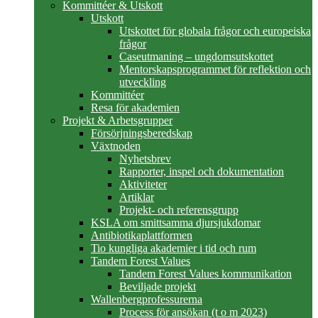
Kommittéer & Utskott
Utskott
Utskottet för globala frågor och europeiska
frågor
Caseutmaning – ungdomsutskottet
Mentorskapsprogrammet för reflektion och
utveckling
Kommittéer
Resa för akademien
Projekt & Arbetsgrupper
Försörjningsberedskap
Växtnoden
Nyhetsbrev
Rapporter, inspel och dokumentation
Aktiviteter
Artiklar
Projekt- och referensgrupp
KSLA om smittsamma djursjukdomar
Antibiotikaplattformen
Tio kungliga akademier i tid och rum
Tandem Forest Values
Tandem Forest Values kommunikation
Beviljade projekt
Wallenbergprofessurerna
Process för ansökan (t o m 2023)