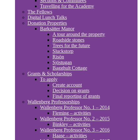
Sections & Committees
Travelling for the Academy
The Fellows
Digital Lunch Talks
Donation Properties
Barksätter Manor
A tour around the property
Roadside stones
Trees for the future
Sluckstorp
Risön
Sjöstugan
Bagghult Cottage
Grants & Scholarships
To apply
Create account
Decision on grants
Final reporting of grants
Wallenberg Professorships
Wallenberg Professor No. 1 – 2014
Fleming – activities
Wallenberg Professor No. 2 – 2015
Binkley – activities
Wallenberg Professor No. 3 – 2016
Haase – activities