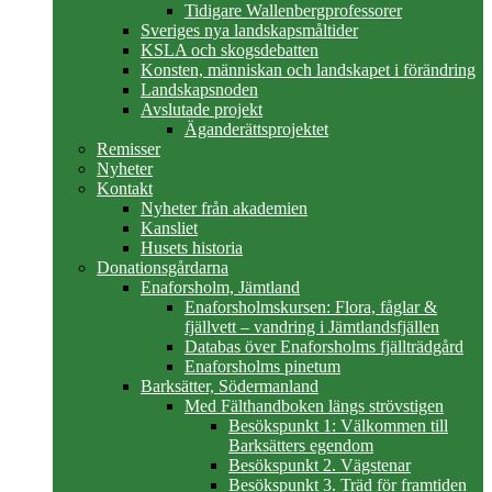
Tidigare Wallenbergprofessorer
Sveriges nya landskapsmåltider
KSLA och skogsdebatten
Konsten, människan och landskapet i förändring
Landskapsnoden
Avslutade projekt
Äganderättsprojektet
Remisser
Nyheter
Kontakt
Nyheter från akademien
Kansliet
Husets historia
Donationsgårdarna
Enaforsholm, Jämtland
Enaforsholmskursen: Flora, fåglar &
fjällvett – vandring i Jämtlandsfjällen
Databas över Enaforsholms fjällträdgård
Enaforsholms pinetum
Barksätter, Södermanland
Med Fälthandboken längs strövstigen
Besökspunkt 1: Välkommen till
Barksätters egendom
Besökspunkt 2. Vägstenar
Besökspunkt 3. Träd för framtiden