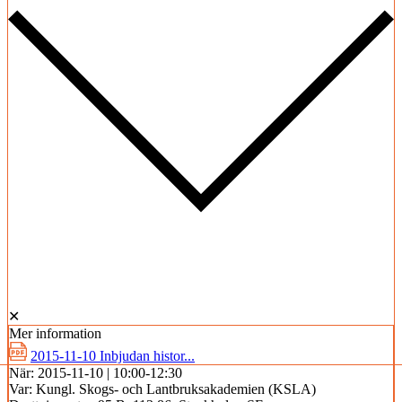
✕
Mer information
2015-11-10 Inbjudan histor...
När:
2015-11-10 | 10:00-12:30
Var:
Kungl. Skogs- och Lantbruksakademien (KSLA)