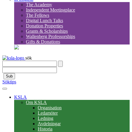
The Academy
Independent Meetingplace
The Fellows
Digital Lunch Talks
Donation Properties
Grants & Scholarships
Wallenberg Professorships
Gifts & Donations
sök
Sub
Söktips
KSLA
Om KSLA
Organisation
Ledamöter
Ledning
Avdelningar
Historia