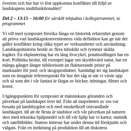
överens och hur har vi löst uppkomna konflikter till följd av
landskapens multifunktionalitet?
Del 2 – 13:15 – 16:00
för särskilt inbjudna i kollegierummet, se
programmet
Vi vill med symposiet försöka fånga en historisk erfarenhet genom
att pröva vad landskapskonventionens vida definition kan ge när det
gäller konflikter kring olika typer av verksamheter och användning.
Landskapshistoria består av flera tidsskikt och rymmer skilda
logiker. En ekplantering har en lång livscykel, potatisodlingen har en
kort. Politiska beslut, till exempel lagar om skyddsvärd natur, har en
många gånger längre tidshorisont än fluktuerande priser på
marknader för jord- och skogsprodukter. Samtidigt ter sig landskapet
som en imaginär referenspunkt för hur det såg ut när vi växte upp
och så som det i vår fantasi är färgat av böcker, tidningar, filmer och
konst.
Utgångspunkten för symposiet är människans göranden och
påverkan på landskapet över tid. Från att majoriteten av oss var
bosatta på landsbygden och med muskelkraft omvandlade
landskapet, till att de flesta är stadsbor och vår påverkan på naturen
sker med tekniska hjälpmedel och till vår hjälp har vi kartor, statistik
och satellitbilder. Statens intresse har under denna tid förskjutits och
vidgats. Från en inriktning på produktion till att diskutera