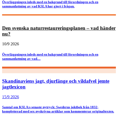
Överläggningen inleds med en bakgrund till förordningen och en
sammanfattning av vad KSLA har gjort i frågan.
Den svenska naturrestaureringsplanen – vad händer
nu?
10/9 2026
Överläggningen inleds med en bakgrund till förordningen och en
sammanfattning av vad…
Skandinaviens jagt, djurfänge och vildafvel jemte
jagtlexicon
15/9 2026
Samtal om KSLA:s senaste nytryck: Swederus jaktbok från 1832,
kompletterad med sex nyskrivna artiklar som kommenterar originaltexten.