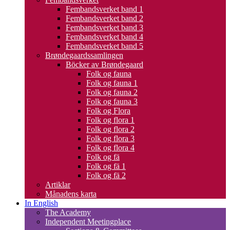
Fembandsverket band 1
Fembandsverket band 2
Fembandsverket band 3
Fembandsverket band 4
Fembandsverket band 5
Brøndegaardssamlingen
Böcker av Brøndegaard
Folk og fauna
Folk og fauna 1
Folk og fauna 2
Folk og fauna 3
Folk og Flora
Folk og flora 1
Folk og flora 2
Folk og flora 3
Folk og flora 4
Folk og fä
Folk og fä 1
Folk og fä 2
Artiklar
Månadens karta
In English
The Academy
Independent Meetingplace