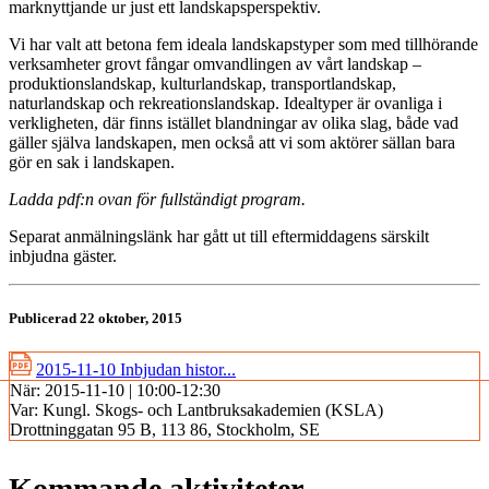
marknyttjande ur just ett landskapsperspektiv.
Vi har valt att betona fem ideala landskapstyper som med tillhörande
verksamheter grovt fångar omvandlingen av vårt landskap –
produktionslandskap, kulturlandskap, transportlandskap,
naturlandskap och rekreationslandskap. Idealtyper är ovanliga i
verkligheten, där finns istället blandningar av olika slag, både vad
gäller själva landskapen, men också att vi som aktörer sällan bara
gör en sak i landskapen.
Ladda pdf:n ovan för fullständigt program.
Separat anmälningslänk har gått ut till eftermiddagens särskilt
inbjudna gäster.
Publicerad 22 oktober, 2015
2015-11-10 Inbjudan histor...
När:
2015-11-10 | 10:00-12:30
Var:
Kungl. Skogs- och Lantbruksakademien (KSLA)
Drottninggatan 95 B, 113 86, Stockholm, SE
Kommande aktiviteter