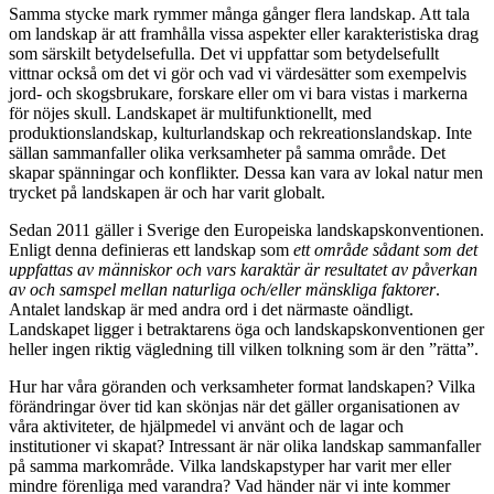
Samma stycke mark rymmer många gånger flera landskap. Att tala
om landskap är att framhålla vissa aspekter eller karakteristiska drag
som särskilt betydelsefulla. Det vi uppfattar som betydelsefullt
vittnar också om det vi gör och vad vi värdesätter som exempelvis
jord- och skogsbrukare, forskare eller om vi bara vistas i markerna
för nöjes skull. Landskapet är multifunktionellt, med
produktionslandskap, kulturlandskap och rekreationslandskap. Inte
sällan sammanfaller olika verksamheter på samma område. Det
skapar spänningar och konflikter. Dessa kan vara av lokal natur men
trycket på landskapen är och har varit globalt.
Sedan 2011 gäller i Sverige den Europeiska landskapskonventionen.
Enligt denna definieras ett landskap som
ett område sådant som det
uppfattas av människor och vars karaktär är resultatet av påverkan
av och samspel mellan naturliga och/eller mänskliga faktorer
.
Antalet landskap är med andra ord i det närmaste oändligt.
Landskapet ligger i betraktarens öga och landskapskonventionen ger
heller ingen riktig vägledning till vilken tolkning som är den ”rätta”.
Hur har våra göranden och verksamheter format landskapen? Vilka
förändringar över tid kan skönjas när det gäller organisationen av
våra aktiviteter, de hjälpmedel vi använt och de lagar och
institutioner vi skapat? Intressant är när olika landskap sammanfaller
på samma markområde. Vilka landskapstyper har varit mer eller
mindre förenliga med varandra? Vad händer när vi inte kommer