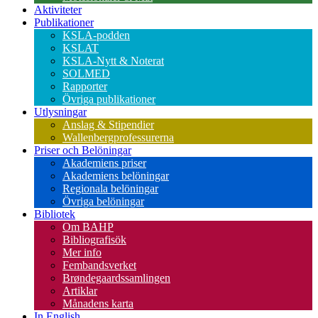
Aktiviteter
Publikationer
KSLA-podden
KSLAT
KSLA-Nytt & Noterat
SOLMED
Rapporter
Övriga publikationer
Utlysningar
Anslag & Stipendier
Wallenbergprofessurerna
Priser och Belöningar
Akademiens priser
Akademiens belöningar
Regionala belöningar
Övriga belöningar
Bibliotek
Om BAHP
Bibliografisök
Mer info
Fembandsverket
Brøndegaardssamlingen
Artiklar
Månadens karta
In English