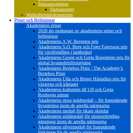
Slutrapportering
Slutrapporter
Wallenbergprofessurerna
Priser och Belöningar
Akademiens priser
2026 års mottagare av akademiens priser och
belöningar
Akademiens A.W. Bergsten pris
Akademiens S.O. Berg och Fajer Fajersson pris
för växtförädling i lantbruket
Akademiens Georg och Greta Borgström pris för
global livsmedelsförsörjning
Akademiens Bertebos Prize / The Academy’s
Bertebos Prize
Akademiens Ulla och Birger Håstadius pris för
växterna och klimatet
Akademiens kulturpris till Ulf och Greta
Renborgs minne
Akademiens stora guldmedalj – för framstående
livsgärning inom de areella näringarna
Akademiens medalj för rikare skördar
Akademiens guldmedalj för utomordentliga
gärningar inom de areella näringarna
Akademiens silvermedalj för framstående
förkämpe för de areella näringarna