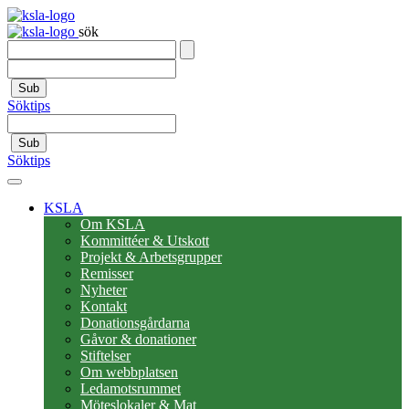
sök
Sub
Söktips
Sub
Söktips
KSLA
Om KSLA
Kommittéer & Utskott
Projekt & Arbetsgrupper
Remisser
Nyheter
Kontakt
Donationsgårdarna
Gåvor & donationer
Stiftelser
Om webbplatsen
Ledamotsrummet
Möteslokaler & Mat