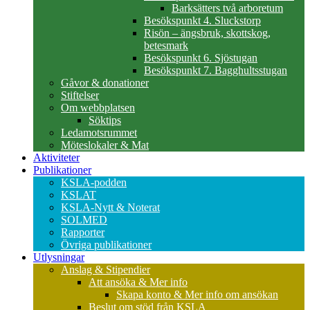
Barksätters två arboretum
Besökspunkt 4. Sluckstorp
Risön – ängsbruk, skottskog,
betesmark
Besökspunkt 6. Sjöstugan
Besökspunkt 7. Bagghultsstugan
Gåvor & donationer
Stiftelser
Om webbplatsen
Söktips
Ledamotsrummet
Möteslokaler & Mat
Aktiviteter
Publikationer
KSLA-podden
KSLAT
KSLA-Nytt & Noterat
SOLMED
Rapporter
Övriga publikationer
Utlysningar
Anslag & Stipendier
Att ansöka & Mer info
Skapa konto & Mer info om ansökan
Beslut om stöd från KSLA