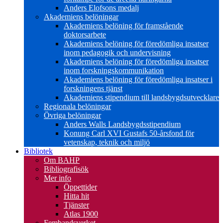
Anders Elofsons medalj
Akademiens belöningar
Akademiens belöning för framstående
doktorsarbete
Akademiens belöning för föredömliga insatser
inom pedagogik och undervisning
Akademiens belöning för föredömliga insatser
inom forskningskommunikation
Akademiens belöning för föredömliga insatser i
forskningens tjänst
Akademiens stipendium till landsbygdsutvecklare
Regionala belöningar
Övriga belöningar
Anders Walls Landsbygdsstipendium
Konung Carl XVI Gustafs 50-årsfond för
vetenskap, teknik och miljö
Bibliotek
Om BAHP
Bibliografisök
Mer info
Öppettider
Hitta hit
Tjänster
Atlas 1900
Fembandsverket