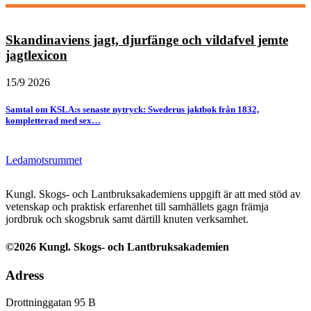
Skandinaviens jagt, djurfänge och vildafvel jemte
jagtlexicon
15/9 2026
Samtal om KSLA:s senaste nytryck: Swederus jaktbok från 1832,
kompletterad med sex…
Ledamotsrummet
Kungl. Skogs- och Lantbruksakademiens uppgift är att med stöd av
vetenskap och praktisk erfarenhet till samhällets gagn främja
jordbruk och skogsbruk samt därtill knuten verksamhet.
©2026 Kungl. Skogs- och Lantbruksakademien
Adress
Drottninggatan 95 B