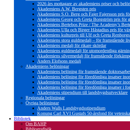
2026 års mottagare av akademiens priser och belö
Akademiens A.W. Bergsten pris
Akademiens S.O. Berg och Fajer Fajersson pris för 
Akademiens Georg och Greta Borgström pris för gl
Akademiens Bertebos Prize / The Academy’s Bert
Akademiens Ulla och Birger Håstadius pris för väx
Akademiens kulturpris till Ulf och Greta Renborg
Akademiens stora guldmedalj – för framstående liv
Akademiens medalj för rikare skördar
Akademiens guldmedalj för utomordentliga gärning
Akademiens silvermedalj för framstående förkämpe 
Anders Elofsons medalj
Akademiens belöningar
Akademiens belöning för framstående doktorsarbe
Akademiens belöning för föredömliga insatser in
Akademiens belöning för föredömliga insatser in
Akademiens belöning för föredömliga insatser i for
Akademiens stipendium till landsbygdsutvecklare
Regionala belöningar
Övriga belöningar
Anders Walls Landsbygdsstipendium
Konung Carl XVI Gustafs 50-årsfond för vetenskap
Bibliotek
Om BAHP
Bibliografisök