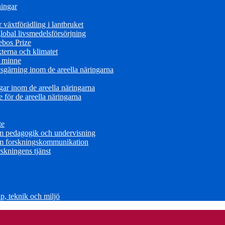
ningar
växtförädling i lantbruket
obal livsmedelsförsörjning
ebos Prize
terna och klimatet
s minne
sgärning inom de areella näringarna
ar inom de areella näringarna
för de areella näringarna
te
om pedagogik och undervisning
om forskningskommunikation
skningens tjänst
, teknik och miljö