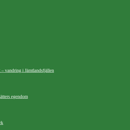
 – vandring i Jämtlandsfjällen
ätters egendom
rk