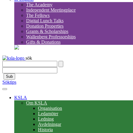
The Academy
Independent Meetingplace
The Fellows
Digital Lunch Talks
Donation Properties
Grants & Scholarships
Wallenberg Professorships
Gifts & Donations
sök
Sub
Söktips
KSLA
Om KSLA
Organisation
Ledamöter
Ledning
Avdelningar
Historia