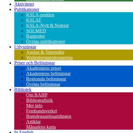
Aktiviteter
Publikationer
KSLA-podden
KSLAT
KSLA-Nytt & Noterat
SOLMED
Rapporter
Övriga publikationer
Utlysningar
Anslag & Stipendier
Wallenbergprofessurerna
Priser och Belöningar
Akademiens priser
Akademiens belöningar
Regionala belöningar
Övriga belöningar
Bibliotek
Om BAHP
Bibliografisök
Mer info
Fembandsverket
Brøndegaardssamlingen
Artiklar
Månadens karta
In English