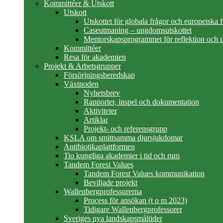
Kommittéer & Utskott
Utskott
Utskottet för globala frågor och europeiska 
Caseutmaning – ungdomsutskottet
Mentorskapsprogrammet för reflektion och u
Kommittéer
Resa för akademien
Projekt & Arbetsgrupper
Försörjningsberedskap
Växtnoden
Nyhetsbrev
Rapporter, inspel och dokumentation
Aktiviteter
Artiklar
Projekt- och referensgrupp
KSLA om smittsamma djursjukdomar
Antibiotikaplattformen
Tio kungliga akademier i tid och rum
Tandem Forest Values
Tandem Forest Values kommunikation
Beviljade projekt
Wallenbergprofessurerna
Process för ansökan (t o m 2023)
Tidigare Wallenbergprofessorer
Sveriges nya landskapsmåltider