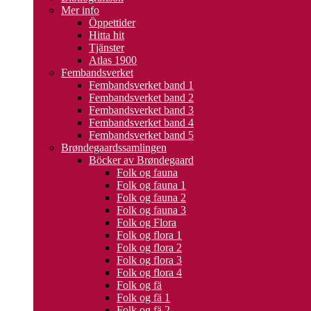
Mer info
Öppettider
Hitta hit
Tjänster
Atlas 1900
Fembandsverket
Fembandsverket band 1
Fembandsverket band 2
Fembandsverket band 3
Fembandsverket band 4
Fembandsverket band 5
Brøndegaardssamlingen
Böcker av Brøndegaard
Folk og fauna
Folk og fauna 1
Folk og fauna 2
Folk og fauna 3
Folk og Flora
Folk og flora 1
Folk og flora 2
Folk og flora 3
Folk og flora 4
Folk og fä
Folk og fä 1
Folk og fä 2