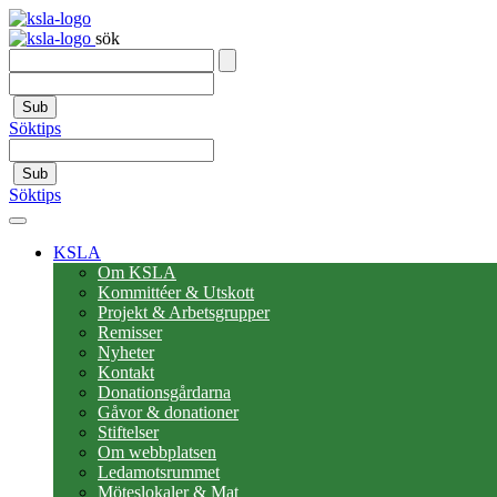
sök
Sub
Söktips
Sub
Söktips
KSLA
Om KSLA
Kommittéer & Utskott
Projekt & Arbetsgrupper
Remisser
Nyheter
Kontakt
Donationsgårdarna
Gåvor & donationer
Stiftelser
Om webbplatsen
Ledamotsrummet
Möteslokaler & Mat