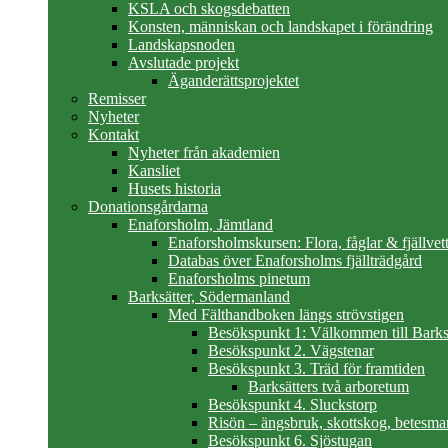
KSLA och skogsdebatten
Konsten, människan och landskapet i förändring
Landskapsnoden
Avslutade projekt
Äganderättsprojektet
Remisser
Nyheter
Kontakt
Nyheter från akademien
Kansliet
Husets historia
Donationsgårdarna
Enaforsholm, Jämtland
Enaforsholmskursen: Flora, fåglar & fjällvett
Databas över Enaforsholms fjällträdgård
Enaforsholms pinetum
Barksätter, Södermanland
Med Fälthandboken längs strövstigen
Besökspunkt 1: Välkommen till Barks
Besökspunkt 2. Vägstenar
Besökspunkt 3. Träd för framtiden
Barksätters två arboretum
Besökspunkt 4. Sluckstorp
Risön – ängsbruk, skottskog, betesma
Besökspunkt 6. Sjöstugan