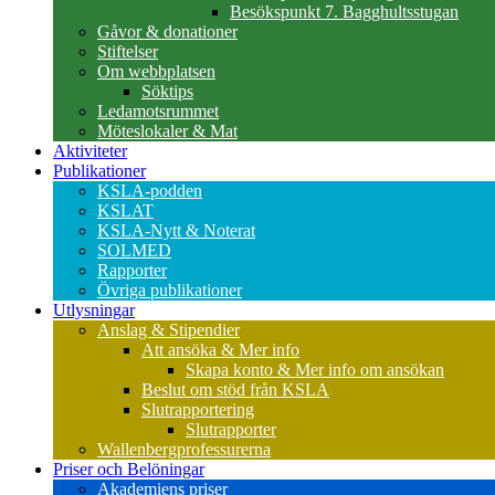
Besökspunkt 7. Bagghultsstugan
Gåvor & donationer
Stiftelser
Om webbplatsen
Söktips
Ledamotsrummet
Möteslokaler & Mat
Aktiviteter
Publikationer
KSLA-podden
KSLAT
KSLA-Nytt & Noterat
SOLMED
Rapporter
Övriga publikationer
Utlysningar
Anslag & Stipendier
Att ansöka & Mer info
Skapa konto & Mer info om ansökan
Beslut om stöd från KSLA
Slutrapportering
Slutrapporter
Wallenbergprofessurerna
Priser och Belöningar
Akademiens priser