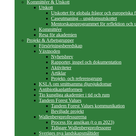
Kommittéer & Utskott
Utskott
Utskottet för globala frågor och europeiska 
Caseutmaning – ungdomsutskottet
Mentorskapsprogrammet för reflektion och u
Kommittéer
Resa för akademien
Projekt & Arbetsgrupper
Försörjningsberedskap
Växtnoden
Nyhetsbrev
Rapporter, inspel och dokumentation
Aktiviteter
Artiklar
Projekt- och referensgrupp
KSLA om smittsamma djursjukdomar
Antibiotikaplattformen
Tio kungliga akademier i tid och rum
Tandem Forest Values
Tandem Forest Values kommunikation
Beviljade projekt
Wallenbergprofessurerna
Process för ansökan (t o m 2023)
Tidigare Wallenbergprofessorer
Sveriges nya landskapsmåltider