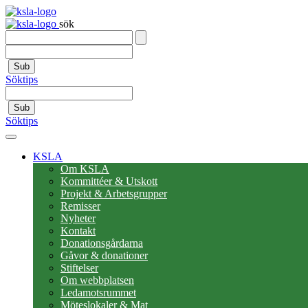
sök
Sub
Söktips
Sub
Söktips
KSLA
Om KSLA
Kommittéer & Utskott
Projekt & Arbetsgrupper
Remisser
Nyheter
Kontakt
Donationsgårdarna
Gåvor & donationer
Stiftelser
Om webbplatsen
Ledamotsrummet
Möteslokaler & Mat