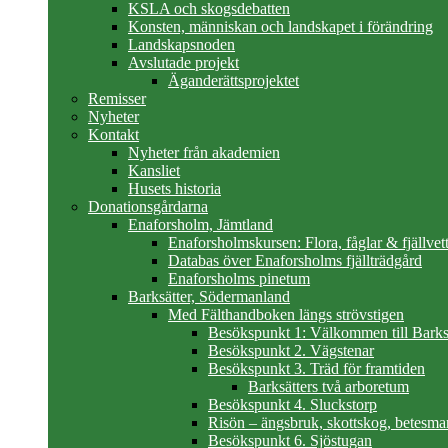
KSLA och skogsdebatten
Konsten, människan och landskapet i förändring
Landskapsnoden
Avslutade projekt
Äganderättsprojektet
Remisser
Nyheter
Kontakt
Nyheter från akademien
Kansliet
Husets historia
Donationsgårdarna
Enaforsholm, Jämtland
Enaforsholmskursen: Flora, fåglar & fjällvett
Databas över Enaforsholms fjällträdgård
Enaforsholms pinetum
Barksätter, Södermanland
Med Fälthandboken längs strövstigen
Besökspunkt 1: Välkommen till Barks
Besökspunkt 2. Vägstenar
Besökspunkt 3. Träd för framtiden
Barksätters två arboretum
Besökspunkt 4. Sluckstorp
Risön – ängsbruk, skottskog, betesma
Besökspunkt 6. Sjöstugan