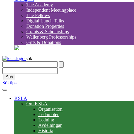
The Academy
Independent Meetingplace
The Fellows
Digital Lunch Talks
Donation Properties
Grants & Scholarships
Wallenberg Professorships
Gifts & Donations
sök
Sub
Söktips
KSLA
Om KSLA
Organisation
Ledamöter
Ledning
Avdelningar
Historia