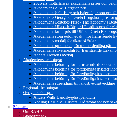
2026 års mottagare av akademiens priser och belö
Akademiens A.W. Bergsten pris
Akademiens S.O. Berg och Fajer Fajersson pris för 
Akademiens Georg och Greta Borgström pris för gl
Akademiens Bertebos Prize / The Academy’s Bert
Akademiens Ulla och Birger Håstadius pris för väx
Akademiens kulturpris till Ulf och Greta Renborg
Akademiens stora guldmedalj – för framstående liv
Akademiens medalj för rikare skördar
Akademiens guldmedalj för utomordentliga gärning
Akademiens silvermedalj för framstående förkämpe 
Anders Elofsons medalj
Akademiens belöningar
Akademiens belöning för framstående doktorsarbe
Akademiens belöning för föredömliga insatser in
Akademiens belöning för föredömliga insatser in
Akademiens belöning för föredömliga insatser i for
Akademiens stipendium till landsbygdsutvecklare
Regionala belöningar
Övriga belöningar
Anders Walls Landsbygdsstipendium
Konung Carl XVI Gustafs 50-årsfond för vetenskap
Bibliotek
Om BAHP
Bibliografisök