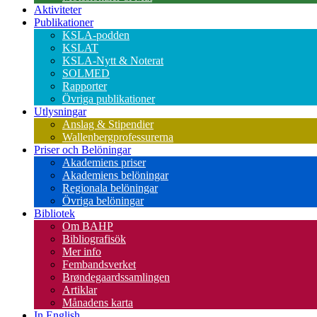
Aktiviteter
Publikationer
KSLA-podden
KSLAT
KSLA-Nytt & Noterat
SOLMED
Rapporter
Övriga publikationer
Utlysningar
Anslag & Stipendier
Wallenbergprofessurerna
Priser och Belöningar
Akademiens priser
Akademiens belöningar
Regionala belöningar
Övriga belöningar
Bibliotek
Om BAHP
Bibliografisök
Mer info
Fembandsverket
Brøndegaardssamlingen
Artiklar
Månadens karta
In English