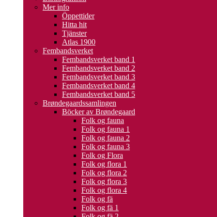
Mer info
Öppettider
Hitta hit
Tjänster
Atlas 1900
Fembandsverket
Fembandsverket band 1
Fembandsverket band 2
Fembandsverket band 3
Fembandsverket band 4
Fembandsverket band 5
Brøndegaardssamlingen
Böcker av Brøndegaard
Folk og fauna
Folk og fauna 1
Folk og fauna 2
Folk og fauna 3
Folk og Flora
Folk og flora 1
Folk og flora 2
Folk og flora 3
Folk og flora 4
Folk og fä
Folk og fä 1
Folk og fä 2