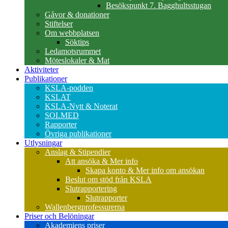
Besökspunkt 7. Bagghultsstugan
Gåvor & donationer
Stiftelser
Om webbplatsen
Söktips
Ledamotsrummet
Möteslokaler & Mat
Aktiviteter
Publikationer
KSLA-podden
KSLAT
KSLA-Nytt & Noterat
SOLMED
Rapporter
Övriga publikationer
Utlysningar
Anslag & Stipendier
Att ansöka & Mer info
Skapa konto & Mer info om ansökan
Beslut om stöd från KSLA
Slutrapportering
Slutrapporter
Wallenbergprofessurerna
Priser och Belöningar
Akademiens priser