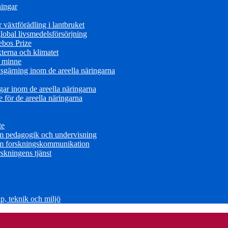
ningar
växtförädling i lantbruket
obal livsmedelsförsörjning
ebos Prize
terna och klimatet
s minne
sgärning inom de areella näringarna
ar inom de areella näringarna
för de areella näringarna
te
om pedagogik och undervisning
om forskningskommunikation
skningens tjänst
, teknik och miljö