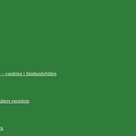
 – vandring i Jämtlandsfjällen
ätters egendom
rk