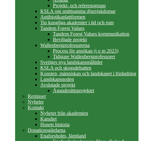
Projekt- och referensgrupp
KSLA om smittsamma djursjukdomar
Antibiotikaplattformen
Tio kungliga akademier i tid och rum
Tandem Forest Values
Tandem Forest Values kommunikation
Beviljade projekt
Wallenbergprofessurerna
Process för ansökan (t o m 2023)
Tidigare Wallenbergprofessorer
Sveriges nya landskapsmåltider
KSLA och skogsdebatten
Konsten, människan och landskapet i förändring
Landskapsnoden
Avslutade projekt
Äganderättsprojektet
Remisser
Nyheter
Kontakt
Nyheter från akademien
Kansliet
Husets historia
Donationsgårdarna
Enaforsholm, Jämtland