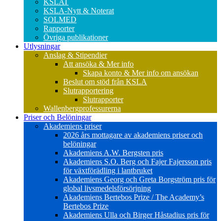
KSLAT
KSLA-Nytt & Noterat
SOLMED
Rapporter
Övriga publikationer
Utlysningar
Anslag & Stipendier
Att ansöka & Mer info
Skapa konto & Mer info om ansökan
Beslut om stöd från KSLA
Slutrapportering
Slutrapporter
Wallenbergprofessurerna
Priser och Belöningar
Akademiens priser
2026 års mottagare av akademiens priser och
belöningar
Akademiens A.W. Bergsten pris
Akademiens S.O. Berg och Fajer Fajersson pris
för växtförädling i lantbruket
Akademiens Georg och Greta Borgström pris för
global livsmedelsförsörjning
Akademiens Bertebos Prize / The Academy’s
Bertebos Prize
Akademiens Ulla och Birger Håstadius pris för