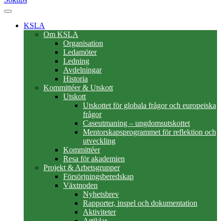
KSLA
Om KSLA
Organisation
Ledamöter
Ledning
Avdelningar
Historia
Kommittéer & Utskott
Utskott
Utskottet för globala frågor och europeiska
frågor
Caseutmaning – ungdomsutskottet
Mentorskapsprogrammet för reflektion och
utveckling
Kommittéer
Resa för akademien
Projekt & Arbetsgrupper
Försörjningsberedskap
Växtnoden
Nyhetsbrev
Rapporter, inspel och dokumentation
Aktiviteter
Artiklar