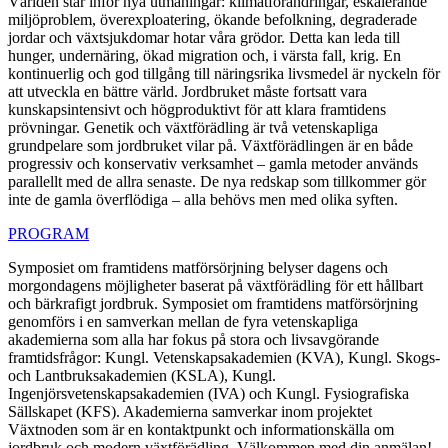
Världen står inför nya utmaningar: klimatförändringar, eskalerande
miljöproblem, överexploatering, ökande befolkning, degraderade
jordar och växtsjukdomar hotar våra grödor. Detta kan leda till
hunger, undernäring, ökad migration och, i värsta fall, krig. En
kontinuerlig och god tillgång till näringsrika livsmedel är nyckeln för
att utveckla en bättre värld. Jordbruket måste fortsatt vara
kunskapsintensivt och högproduktivt för att klara framtidens
prövningar. Genetik och växtförädling är två vetenskapliga
grundpelare som jordbruket vilar på. Växtförädlingen är en både
progressiv och konservativ verksamhet – gamla metoder används
parallellt med de allra senaste. De nya redskap som tillkommer gör
inte de gamla överflödiga – alla behövs men med olika syften.
PROGRAM
Symposiet om framtidens matförsörjning belyser dagens och
morgondagens möjligheter baserat på växtförädling för ett hållbart
och bärkrafigt jordbruk. Symposiet om framtidens matförsörjning
genomförs i en samverkan mellan de fyra vetenskapliga
akademierna som alla har fokus på stora och livsavgörande
framtidsfrågor: Kungl. Vetenskapsakademien (KVA), Kungl. Skogs-
och Lantbruksakademien (KSLA), Kungl.
Ingenjörsvetenskapsakademien (IVA) och Kungl. Fysiografiska
Sällskapet (KFS). Akademierna samverkar inom projektet
Växtnoden som är en kontaktpunkt och informationskälla om
jordbruk och modern växtförädling. Välkommen med din anmälan!