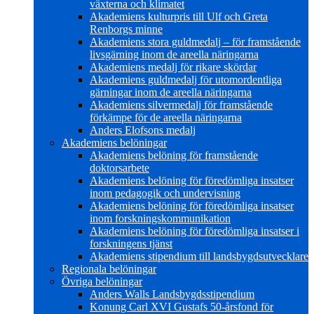
växterna och klimatet
Akademiens kulturpris till Ulf och Greta
Renborgs minne
Akademiens stora guldmedalj – för framstående
livsgärning inom de areella näringarna
Akademiens medalj för rikare skördar
Akademiens guldmedalj för utomordentliga
gärningar inom de areella näringarna
Akademiens silvermedalj för framstående
förkämpe för de areella näringarna
Anders Elofsons medalj
Akademiens belöningar
Akademiens belöning för framstående
doktorsarbete
Akademiens belöning för föredömliga insatser
inom pedagogik och undervisning
Akademiens belöning för föredömliga insatser
inom forskningskommunikation
Akademiens belöning för föredömliga insatser i
forskningens tjänst
Akademiens stipendium till landsbygdsutvecklare
Regionala belöningar
Övriga belöningar
Anders Walls Landsbygdsstipendium
Konung Carl XVI Gustafs 50-årsfond för