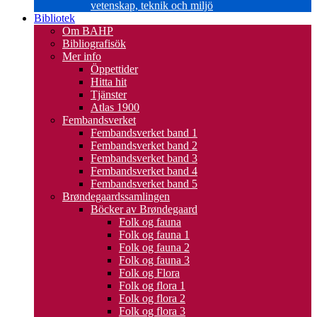
vetenskap, teknik och miljö
Bibliotek
Om BAHP
Bibliografisök
Mer info
Öppettider
Hitta hit
Tjänster
Atlas 1900
Fembandsverket
Fembandsverket band 1
Fembandsverket band 2
Fembandsverket band 3
Fembandsverket band 4
Fembandsverket band 5
Brøndegaardssamlingen
Böcker av Brøndegaard
Folk og fauna
Folk og fauna 1
Folk og fauna 2
Folk og fauna 3
Folk og Flora
Folk og flora 1
Folk og flora 2
Folk og flora 3