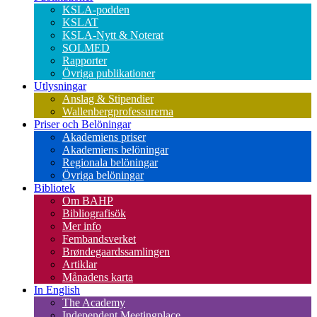
KSLA-podden
KSLAT
KSLA-Nytt & Noterat
SOLMED
Rapporter
Övriga publikationer
Utlysningar
Anslag & Stipendier
Wallenbergprofessurerna
Priser och Belöningar
Akademiens priser
Akademiens belöningar
Regionala belöningar
Övriga belöningar
Bibliotek
Om BAHP
Bibliografisök
Mer info
Fembandsverket
Brøndegaardssamlingen
Artiklar
Månadens karta
In English
The Academy
Independent Meetingplace