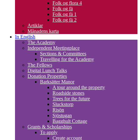
Folk og flora 4
Folk og fä
Folk og fä 1
Folk og fä 2
Artiklar
Månadens karta
In English
The Academy
Independent Meetingplace
Sections & Committees
Travelling for the Academy
The Fellows
Digital Lunch Talks
Donation Properties
Barksätter Manor
A tour around the property
Roadside stones
Trees for the future
Sluckstorp
Risön
Sjöstugan
Bagghult Cottage
Grants & Scholarships
To apply
Create account