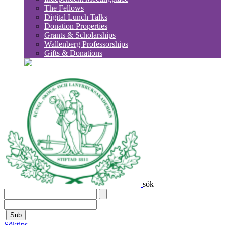
The Fellows
Digital Lunch Talks
Donation Properties
Grants & Scholarships
Wallenberg Professorships
Gifts & Donations
sök
Sub
Söktips