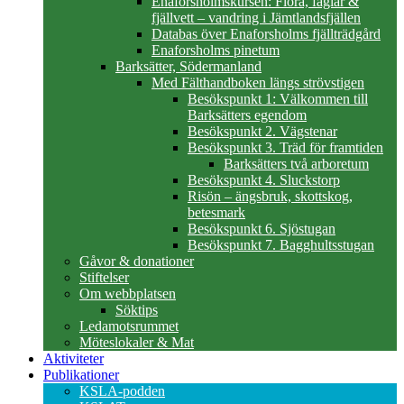
Enaforsholmskursen: Flora, fåglar &
fjällvett – vandring i Jämtlandsfjällen
Databas över Enaforsholms fjällträdgård
Enaforsholms pinetum
Barksätter, Södermanland
Med Fälthandboken längs strövstigen
Besökspunkt 1: Välkommen till
Barksätters egendom
Besökspunkt 2. Vägstenar
Besökspunkt 3. Träd för framtiden
Barksätters två arboretum
Besökspunkt 4. Sluckstorp
Risön – ängsbruk, skottskog,
betesmark
Besökspunkt 6. Sjöstugan
Besökspunkt 7. Bagghultsstugan
Gåvor & donationer
Stiftelser
Om webbplatsen
Söktips
Ledamotsrummet
Möteslokaler & Mat
Aktiviteter
Publikationer
KSLA-podden