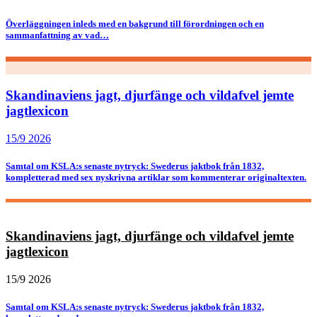
Överläggningen inleds med en bakgrund till förordningen och en
sammanfattning av vad…
Skandinaviens jagt, djurfänge och vildafvel jemte
jagtlexicon
15/9 2026
Samtal om KSLA:s senaste nytryck: Swederus jaktbok från 1832,
kompletterad med sex nyskrivna artiklar som kommenterar originaltexten.
Skandinaviens jagt, djurfänge och vildafvel jemte
jagtlexicon
15/9 2026
Samtal om KSLA:s senaste nytryck: Swederus jaktbok från 1832,