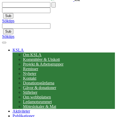
Sub
Söktips
Sub
Söktips
KSLA
Om KSLA
Kommittéer & Utskott
Projekt & Arbetsgrupper
Remisser
Nyheter
Kontakt
Donationsgårdarna
Gåvor & donationer
Stiftelser
Om webbplatsen
Ledamotsrummet
Möteslokaler & Mat
Aktiviteter
Publikationer