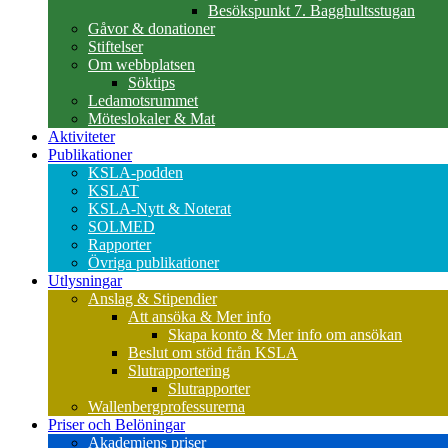
Besökspunkt 7. Bagghultsstugan
Gåvor & donationer
Stiftelser
Om webbplatsen
Söktips
Ledamotsrummet
Möteslokaler & Mat
Aktiviteter
Publikationer
KSLA-podden
KSLAT
KSLA-Nytt & Noterat
SOLMED
Rapporter
Övriga publikationer
Utlysningar
Anslag & Stipendier
Att ansöka & Mer info
Skapa konto & Mer info om ansökan
Beslut om stöd från KSLA
Slutrapportering
Slutrapporter
Wallenbergprofessurerna
Priser och Belöningar
Akademiens priser