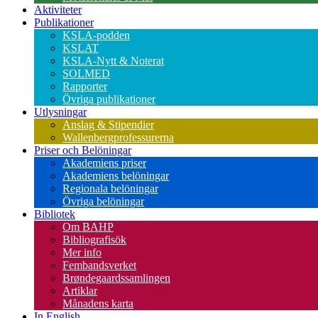
Aktiviteter
Publikationer
KSLA-podden
KSLAT
KSLA-Nytt & Noterat
SOLMED
Rapporter
Övriga publikationer
Utlysningar
Anslag & Stipendier
Wallenbergprofessurerna
Priser och Belöningar
Akademiens priser
Akademiens belöningar
Regionala belöningar
Övriga belöningar
Bibliotek
Om BAHP
Bibliografisök
Mer info
Fembandsverket
Brøndegaardssamlingen
Artiklar
Månadens karta
In English