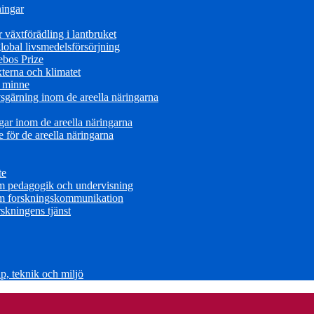
ningar
växtförädling i lantbruket
obal livsmedelsförsörjning
ebos Prize
terna och klimatet
s minne
sgärning inom de areella näringarna
ar inom de areella näringarna
för de areella näringarna
te
om pedagogik och undervisning
om forskningskommunikation
skningens tjänst
, teknik och miljö