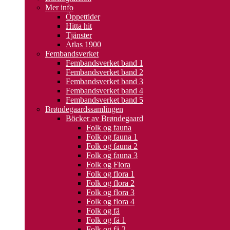
Mer info
Öppettider
Hitta hit
Tjänster
Atlas 1900
Fembandsverket
Fembandsverket band 1
Fembandsverket band 2
Fembandsverket band 3
Fembandsverket band 4
Fembandsverket band 5
Brøndegaardssamlingen
Böcker av Brøndegaard
Folk og fauna
Folk og fauna 1
Folk og fauna 2
Folk og fauna 3
Folk og Flora
Folk og flora 1
Folk og flora 2
Folk og flora 3
Folk og flora 4
Folk og fä
Folk og fä 1
Folk og fä 2