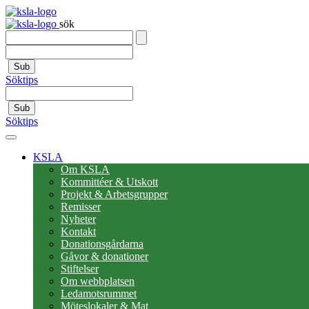
sök
Sub
Söktips
Sub
Söktips
KSLA
Om KSLA
Kommittéer & Utskott
Projekt & Arbetsgrupper
Remisser
Nyheter
Kontakt
Donationsgårdarna
Gåvor & donationer
Stiftelser
Om webbplatsen
Ledamotsrummet
Möteslokaler & Mat