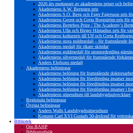
2026 års mottagare av akademiens priser och belö
Akademiens A.W. Bergsten pris
Akademiens S.O. Berg och Fajer Fajersson pris för 
Akademiens Georg och Greta Borgström pris för gl
Akademiens Bertebos Prize / The Academy’s Bert
Akademiens Ulla och Birger Håstadius pris för väx
Akademiens kulturpris till Ulf och Greta Renborg
Akademiens stora guldmedalj – för framstående liv
Akademiens medalj för rikare skördar
Akademiens guldmedalj för utomordentliga gärning
Akademiens silvermedalj för framstående förkämpe 
Anders Elofsons medalj
Akademiens belöningar
Akademiens belöning för framstående doktorsarbe
Akademiens belöning för föredömliga insatser in
Akademiens belöning för föredömliga insatser in
Akademiens belöning för föredömliga insatser i for
Akademiens stipendium till landsbygdsutvecklare
Regionala belöningar
Övriga belöningar
Anders Walls Landsbygdsstipendium
Konung Carl XVI Gustafs 50-årsfond för vetenskap
Bibliotek
Om BAHP
Bibliografisök