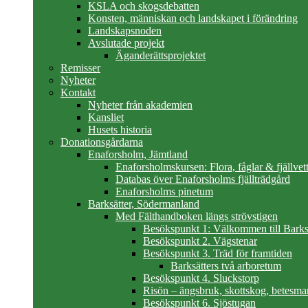
KSLA och skogsdebatten
Konsten, människan och landskapet i förändring
Landskapsnoden
Avslutade projekt
Äganderättsprojektet
Remisser
Nyheter
Kontakt
Nyheter från akademien
Kansliet
Husets historia
Donationsgårdarna
Enaforsholm, Jämtland
Enaforsholmskursen: Flora, fåglar & fjällvett
Databas över Enaforsholms fjällträdgård
Enaforsholms pinetum
Barksätter, Södermanland
Med Fälthandboken längs strövstigen
Besökspunkt 1: Välkommen till Barks
Besökspunkt 2. Vägstenar
Besökspunkt 3. Träd för framtiden
Barksätters två arboretum
Besökspunkt 4. Sluckstorp
Risön – ängsbruk, skottskog, betesma
Besökspunkt 6. Sjöstugan