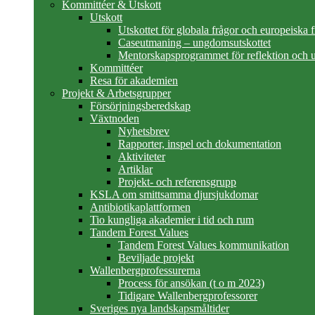
Kommittéer & Utskott
Utskott
Utskottet för globala frågor och europeiska 
Caseutmaning – ungdomsutskottet
Mentorskapsprogrammet för reflektion och u
Kommittéer
Resa för akademien
Projekt & Arbetsgrupper
Försörjningsberedskap
Växtnoden
Nyhetsbrev
Rapporter, inspel och dokumentation
Aktiviteter
Artiklar
Projekt- och referensgrupp
KSLA om smittsamma djursjukdomar
Antibiotikaplattformen
Tio kungliga akademier i tid och rum
Tandem Forest Values
Tandem Forest Values kommunikation
Beviljade projekt
Wallenbergprofessurerna
Process för ansökan (t o m 2023)
Tidigare Wallenbergprofessorer
Sveriges nya landskapsmåltider