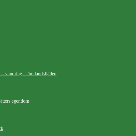
 – vandring i Jämtlandsfjällen
ätters egendom
rk