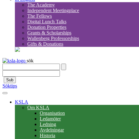
The Academy
Independent Meetingplace
The Fellows
Digital Lunch Talks
Donation Properties
Grants & Scholarships
Wallenberg Professorships
Gifts & Donations
sök
Sub
Söktips
KSLA
Om KSLA
Organisation
Ledamöter
Ledning
Avdelningar
Historia