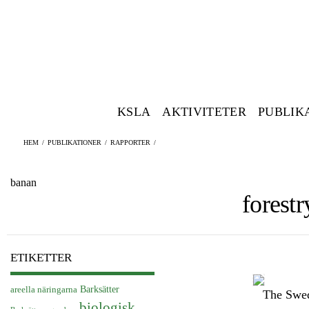
KSLA
AKTIVITETER
PUBLIK
HEM
/
PUBLIKATIONER
/
RAPPORTER
/
banan
forestr
ETIKETTER
Barksätter
areella näringarna
The Swed
biologisk