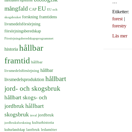
Barksätters egendom
…
EU
mångfald
CAP
EU och
Etiketter:
forskning
framtidens
skogsbruket
forest
|
livsmedelsförsörjning
forestry
försörjningsberedskap
Läs mer
Försörjningsberedskapsprogrammet
hållbar
historia
framtid
hållbar
hållbar
livsmedelsförsörjning
hållbart
livsmedelsproduktion
jord- och skogsbruk
hållbart skogs- och
hållbart
jordbruk
skogsbruk
jordbruk
inval
kulturhistoria
jordbruksforskning
kulturlandskap
lantbruk
ledamöter