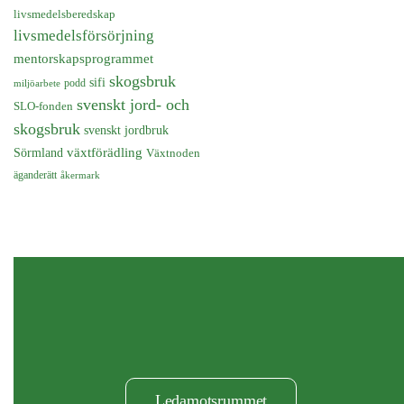
livsmedelsberedskap
livsmedelsförsörjning
mentorskapsprogrammet
skogsbruk
sifi
podd
miljöarbete
svenskt jord- och
SLO-fonden
skogsbruk
svenskt jordbruk
Sörmland
växtförädling
Växtnoden
äganderätt
åkermark
Ledamotsrummet