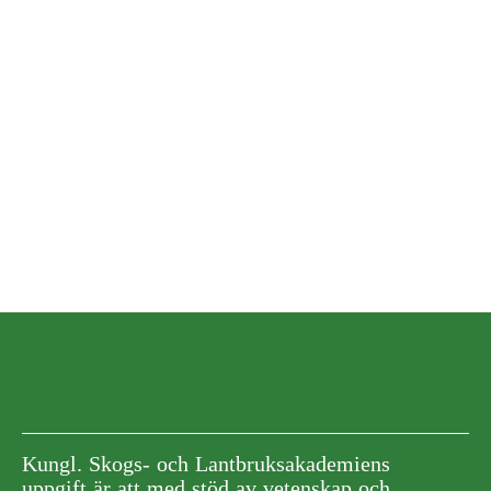
Kungl. Skogs- och Lantbruksakademiens
uppgift är att med stöd av vetenskap och