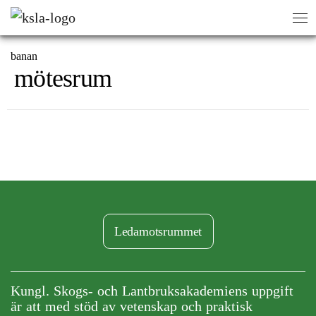
HEM
/
sök
sök
banan
mötesrum
Ledamotsrummet
Kungl. Skogs- och Lantbruksakademiens uppgift
är att med stöd av vetenskap och praktisk