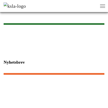
sök
sök
Nyhetsbrev