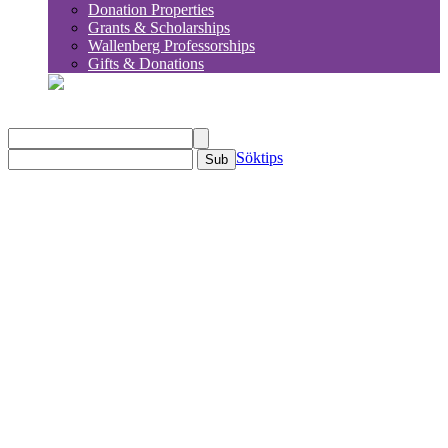
Donation Properties
Grants & Scholarships
Wallenberg Professorships
Gifts & Donations
sök
Söktips
Sub
KSLA
Om KSLA
Organisation
Ledamöter
Ledning
Avdelningar
Historia
Kommittéer & Utskott
Utskott
Utskottet för globala frågor och europeiska
frågor
Caseutmaning – ungdomsutskottet
Mentorskapsprogrammet för reflektion och
utveckling