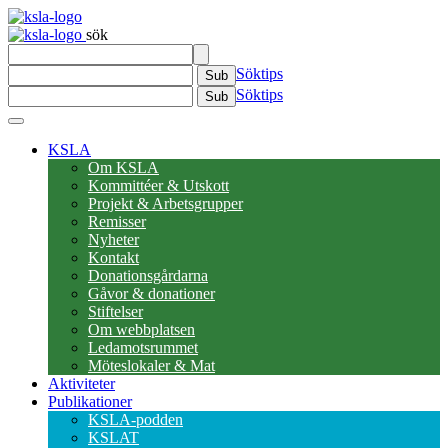
sök
Söktips
Sub
Söktips
Sub
KSLA
Om KSLA
Kommittéer & Utskott
Projekt & Arbetsgrupper
Remisser
Nyheter
Kontakt
Donationsgårdarna
Gåvor & donationer
Stiftelser
Om webbplatsen
Ledamotsrummet
Möteslokaler & Mat
Aktiviteter
Publikationer
KSLA-podden
KSLAT