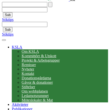
Sub
Söktips
Sub
Söktips
KSLA
Om KSLA
Kommittéer & Utskott
Projekt & Arbetsgrupper
Remisser
Nyheter
Kontakt
Donationsgårdarna
Gåvor & donationer
Stiftelser
Om webbplatsen
Ledamotsrummet
Möteslokaler & Mat
Aktiviteter
Publikationer