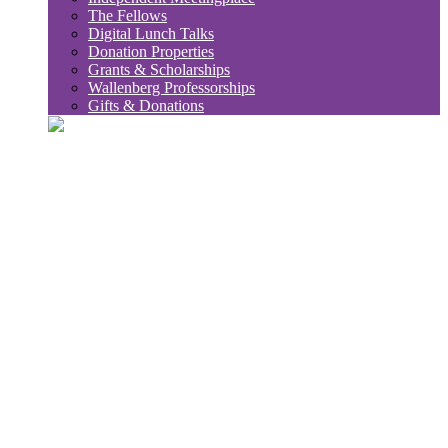
The Fellows
Digital Lunch Talks
Donation Properties
Grants & Scholarships
Wallenberg Professorships
Gifts & Donations
sök
Sub
Söktips