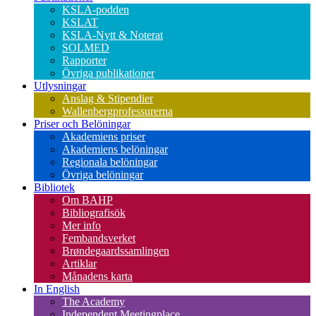
KSLA-podden
KSLAT
KSLA-Nytt & Noterat
SOLMED
Rapporter
Övriga publikationer
Utlysningar
Anslag & Stipendier
Wallenbergprofessurerna
Priser och Belöningar
Akademiens priser
Akademiens belöningar
Regionala belöningar
Övriga belöningar
Bibliotek
Om BAHP
Bibliografisök
Mer info
Fembandsverket
Brøndegaardssamlingen
Artiklar
Månadens karta
In English
The Academy
Independent Meetingplace