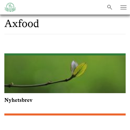
sök
sök
Axfood
Nyhetsbrev