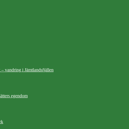
 – vandring i Jämtlandsfjällen
ätters egendom
rk