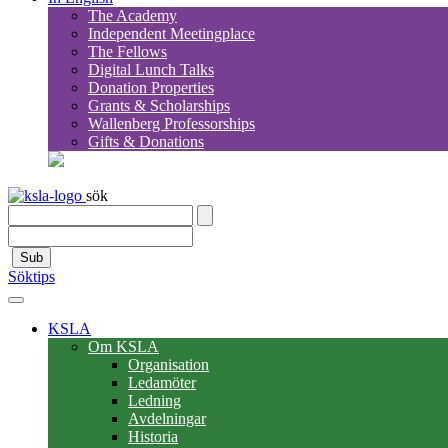
The Academy
Independent Meetingplace
The Fellows
Digital Lunch Talks
Donation Properties
Grants & Scholarships
Wallenberg Professorships
Gifts & Donations
sök
Sub
Söktips
KSLA
Om KSLA
Organisation
Ledamöter
Ledning
Avdelningar
Historia