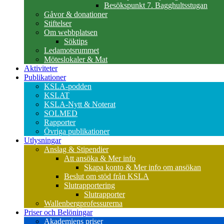
Besökspunkt 7. Bagghultsstugan
Gåvor & donationer
Stiftelser
Om webbplatsen
Söktips
Ledamotsrummet
Möteslokaler & Mat
Aktiviteter
Publikationer
KSLA-podden
KSLAT
KSLA-Nytt & Noterat
SOLMED
Rapporter
Övriga publikationer
Utlysningar
Anslag & Stipendier
Att ansöka & Mer info
Skapa konto & Mer info om ansökan
Beslut om stöd från KSLA
Slutrapportering
Slutrapporter
Wallenbergprofessurerna
Priser och Belöningar
Akademiens priser