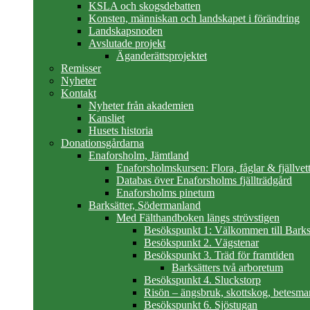
KSLA och skogsdebatten
Konsten, människan och landskapet i förändring
Landskapsnoden
Avslutade projekt
Äganderättsprojektet
Remisser
Nyheter
Kontakt
Nyheter från akademien
Kansliet
Husets historia
Donationsgårdarna
Enaforsholm, Jämtland
Enaforsholmskursen: Flora, fåglar & fjällvett
Databas över Enaforsholms fjällträdgård
Enaforsholms pinetum
Barksätter, Södermanland
Med Fälthandboken längs strövstigen
Besökspunkt 1: Välkommen till Barks
Besökspunkt 2. Vägstenar
Besökspunkt 3. Träd för framtiden
Barksätters två arboretum
Besökspunkt 4. Sluckstorp
Risön – ängsbruk, skottskog, betesma
Besökspunkt 6. Sjöstugan