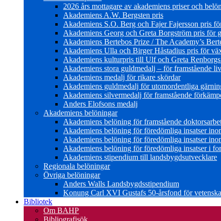
2026 års mottagare av akademiens priser och belö
Akademiens A.W. Bergsten pris
Akademiens S.O. Berg och Fajer Fajersson pris för 
Akademiens Georg och Greta Borgström pris för gl
Akademiens Bertebos Prize / The Academy’s Bert
Akademiens Ulla och Birger Håstadius pris för väx
Akademiens kulturpris till Ulf och Greta Renborg
Akademiens stora guldmedalj – för framstående liv
Akademiens medalj för rikare skördar
Akademiens guldmedalj för utomordentliga gärning
Akademiens silvermedalj för framstående förkämpe 
Anders Elofsons medalj
Akademiens belöningar
Akademiens belöning för framstående doktorsarbe
Akademiens belöning för föredömliga insatser in
Akademiens belöning för föredömliga insatser in
Akademiens belöning för föredömliga insatser i for
Akademiens stipendium till landsbygdsutvecklare
Regionala belöningar
Övriga belöningar
Anders Walls Landsbygdsstipendium
Konung Carl XVI Gustafs 50-årsfond för vetenskap
Bibliotek
Om BAHP
Bibliografisök