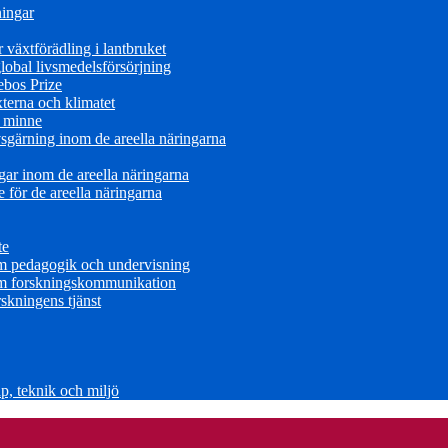
ningar
växtförädling i lantbruket
obal livsmedelsförsörjning
ebos Prize
terna och klimatet
s minne
sgärning inom de areella näringarna
ar inom de areella näringarna
för de areella näringarna
te
om pedagogik och undervisning
om forskningskommunikation
skningens tjänst
, teknik och miljö