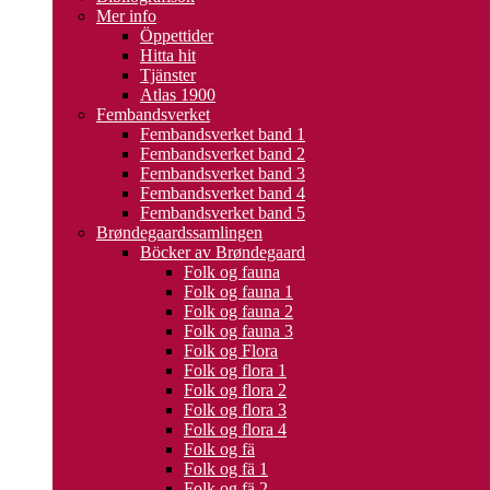
Mer info
Öppettider
Hitta hit
Tjänster
Atlas 1900
Fembandsverket
Fembandsverket band 1
Fembandsverket band 2
Fembandsverket band 3
Fembandsverket band 4
Fembandsverket band 5
Brøndegaardssamlingen
Böcker av Brøndegaard
Folk og fauna
Folk og fauna 1
Folk og fauna 2
Folk og fauna 3
Folk og Flora
Folk og flora 1
Folk og flora 2
Folk og flora 3
Folk og flora 4
Folk og fä
Folk og fä 1
Folk og fä 2