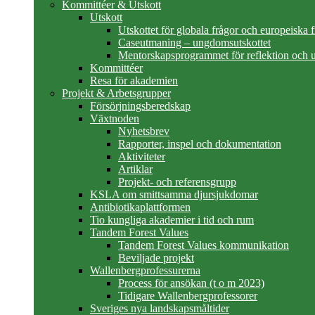
Kommittéer & Utskott
Utskott
Utskottet för globala frågor och europeiska 
Caseutmaning – ungdomsutskottet
Mentorskapsprogrammet för reflektion och u
Kommittéer
Resa för akademien
Projekt & Arbetsgrupper
Försörjningsberedskap
Växtnoden
Nyhetsbrev
Rapporter, inspel och dokumentation
Aktiviteter
Artiklar
Projekt- och referensgrupp
KSLA om smittsamma djursjukdomar
Antibiotikaplattformen
Tio kungliga akademier i tid och rum
Tandem Forest Values
Tandem Forest Values kommunikation
Beviljade projekt
Wallenbergprofessurerna
Process för ansökan (t o m 2023)
Tidigare Wallenbergprofessorer
Sveriges nya landskapsmåltider