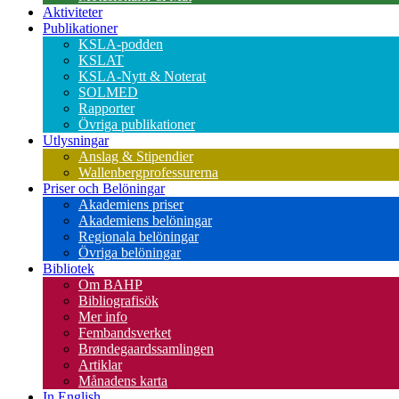
Aktiviteter
Publikationer
KSLA-podden
KSLAT
KSLA-Nytt & Noterat
SOLMED
Rapporter
Övriga publikationer
Utlysningar
Anslag & Stipendier
Wallenbergprofessurerna
Priser och Belöningar
Akademiens priser
Akademiens belöningar
Regionala belöningar
Övriga belöningar
Bibliotek
Om BAHP
Bibliografisök
Mer info
Fembandsverket
Brøndegaardssamlingen
Artiklar
Månadens karta
In English