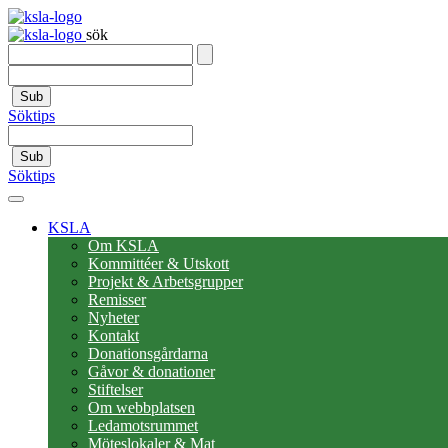
sök
Sub
Söktips
Sub
Söktips
KSLA
Om KSLA
Kommittéer & Utskott
Projekt & Arbetsgrupper
Remisser
Nyheter
Kontakt
Donationsgårdarna
Gåvor & donationer
Stiftelser
Om webbplatsen
Ledamotsrummet
Möteslokaler & Mat