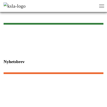
sök
sök
Nyhetsbrev