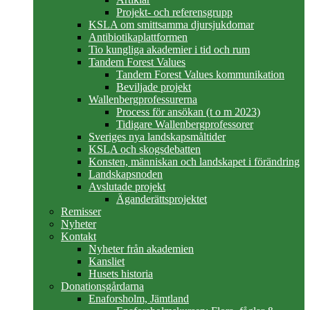
Projekt- och referensgrupp
KSLA om smittsamma djursjukdomar
Antibiotikaplattformen
Tio kungliga akademier i tid och rum
Tandem Forest Values
Tandem Forest Values kommunikation
Beviljade projekt
Wallenbergprofessurerna
Process för ansökan (t o m 2023)
Tidigare Wallenbergprofessorer
Sveriges nya landskapsmåltider
KSLA och skogsdebatten
Konsten, människan och landskapet i förändring
Landskapsnoden
Avslutade projekt
Äganderättsprojektet
Remisser
Nyheter
Kontakt
Nyheter från akademien
Kansliet
Husets historia
Donationsgårdarna
Enaforsholm, Jämtland