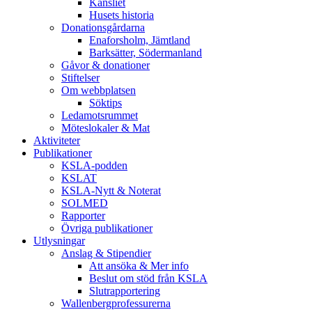
Kansliet
Husets historia
Donationsgårdarna
Enaforsholm, Jämtland
Barksätter, Södermanland
Gåvor & donationer
Stiftelser
Om webbplatsen
Söktips
Ledamotsrummet
Möteslokaler & Mat
Aktiviteter
Publikationer
KSLA-podden
KSLAT
KSLA-Nytt & Noterat
SOLMED
Rapporter
Övriga publikationer
Utlysningar
Anslag & Stipendier
Att ansöka & Mer info
Beslut om stöd från KSLA
Slutrapportering
Wallenbergprofessurerna