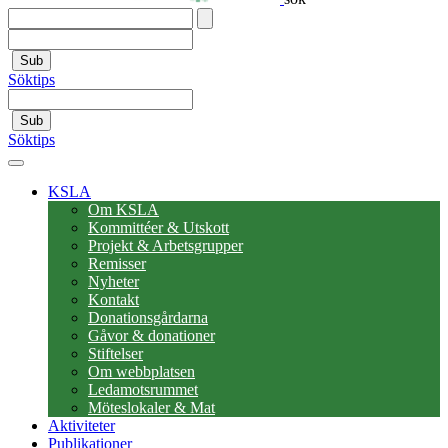
Sub
Söktips
Sub
Söktips
KSLA
Om KSLA
Kommittéer & Utskott
Projekt & Arbetsgrupper
Remisser
Nyheter
Kontakt
Donationsgårdarna
Gåvor & donationer
Stiftelser
Om webbplatsen
Ledamotsrummet
Möteslokaler & Mat
Aktiviteter
Publikationer