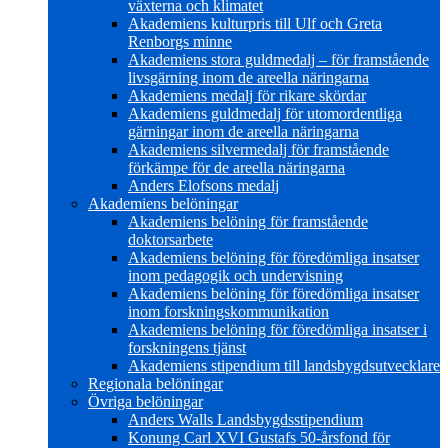
växterna och klimatet
Akademiens kulturpris till Ulf och Greta
Renborgs minne
Akademiens stora guldmedalj – för framstående
livsgärning inom de areella näringarna
Akademiens medalj för rikare skördar
Akademiens guldmedalj för utomordentliga
gärningar inom de areella näringarna
Akademiens silvermedalj för framstående
förkämpe för de areella näringarna
Anders Elofsons medalj
Akademiens belöningar
Akademiens belöning för framstående
doktorsarbete
Akademiens belöning för föredömliga insatser
inom pedagogik och undervisning
Akademiens belöning för föredömliga insatser
inom forskningskommunikation
Akademiens belöning för föredömliga insatser i
forskningens tjänst
Akademiens stipendium till landsbygdsutvecklare
Regionala belöningar
Övriga belöningar
Anders Walls Landsbygdsstipendium
Konung Carl XVI Gustafs 50-årsfond för