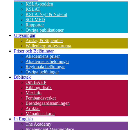
KSLA-podden
KSLAT
KSLA-Nytt & Noterat
SOLMED
Rapporter
Övriga publikationer
Utlysningar
Anslag & Stipendier
Wallenbergprofessurerna
Priser och Belöningar
Akademiens priser
Akademiens belöningar
Regionala belöningar
Övriga belöningar
Bibliotek
Om BAHP
Bibliografisök
Mer info
Fembandsverket
Brøndegaardssamlingen
Artiklar
Månadens karta
In English
The Academy
Independent Meetingplace