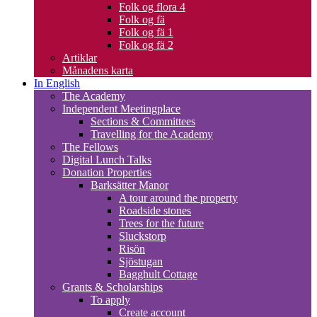
Folk og flora 4
Folk og fä
Folk og fä 1
Folk og fä 2
Artiklar
Månadens karta
In English
The Academy
Independent Meetingplace
Sections & Committees
Travelling for the Academy
The Fellows
Digital Lunch Talks
Donation Properties
Barksätter Manor
A tour around the property
Roadside stones
Trees for the future
Sluckstorp
Risön
Sjöstugan
Bagghult Cottage
Grants & Scholarships
To apply
Create account