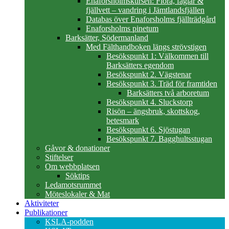
Enaforsholmskursen: Flora, fåglar &
fjällvett – vandring i Jämtlandsfjällen
Databas över Enaforsholms fjällträdgård
Enaforsholms pinetum
Barksätter, Södermanland
Med Fälthandboken längs strövstigen
Besökspunkt 1: Välkommen till
Barksätters egendom
Besökspunkt 2. Vägstenar
Besökspunkt 3. Träd för framtiden
Barksätters två arboretum
Besökspunkt 4. Sluckstorp
Risön – ängsbruk, skottskog,
betesmark
Besökspunkt 6. Sjöstugan
Besökspunkt 7. Bagghultsstugan
Gåvor & donationer
Stiftelser
Om webbplatsen
Söktips
Ledamotsrummet
Möteslokaler & Mat
Aktiviteter
Publikationer
KSLA-podden