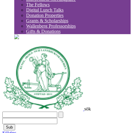
The Fellows
Digital Lunch Talks
Donation Properties
Grants & Scholarships
Wallenberg Professorships
Gifts & Donations
sök
Sub
Söktips