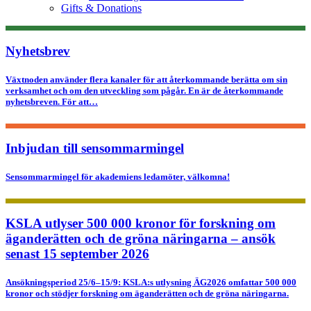
Gifts & Donations
Nyhetsbrev
Växtnoden använder flera kanaler för att återkommande berätta om sin
verksamhet och om den utveckling som pågår. En är de återkommande
nyhetsbreven. För att…
Inbjudan till sensommarmingel
Sensommarmingel för akademiens ledamöter, välkomna!
KSLA utlyser 500 000 kronor för forskning om
äganderätten och de gröna näringarna – ansök
senast 15 september 2026
Ansökningsperiod 25/6–15/9: KSLA:s utlysning ÄG2026 omfattar 500 000
kronor och stödjer forskning om äganderätten och de gröna näringarna.