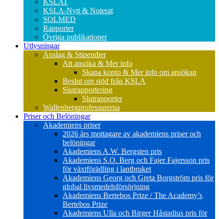
KSLAT
KSLA-Nytt & Noterat
SOLMED
Rapporter
Övriga publikationer
Utlysningar
Anslag & Stipendier
Att ansöka & Mer info
Skapa konto & Mer info om ansökan
Beslut om stöd från KSLA
Slutrapportering
Slutrapporter
Wallenbergprofessurerna
Priser och Belöningar
Akademiens priser
2026 års mottagare av akademiens priser och
belöningar
Akademiens A.W. Bergsten pris
Akademiens S.O. Berg och Fajer Fajersson pris
för växtförädling i lantbruket
Akademiens Georg och Greta Borgström pris för
global livsmedelsförsörjning
Akademiens Bertebos Prize / The Academy’s
Bertebos Prize
Akademiens Ulla och Birger Håstadius pris för