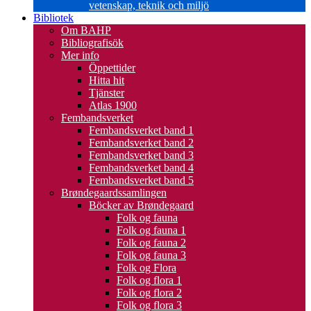
vetenskap, teknik och miljö
Bibliotek
Om BAHP
Bibliografisök
Mer info
Öppettider
Hitta hit
Tjänster
Atlas 1900
Fembandsverket
Fembandsverket band 1
Fembandsverket band 2
Fembandsverket band 3
Fembandsverket band 4
Fembandsverket band 5
Brøndegaardssamlingen
Böcker av Brøndegaard
Folk og fauna
Folk og fauna 1
Folk og fauna 2
Folk og fauna 3
Folk og Flora
Folk og flora 1
Folk og flora 2
Folk og flora 3