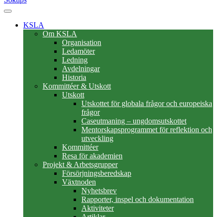
KSLA
Om KSLA
Organisation
Ledamöter
Ledning
Avdelningar
Historia
Kommittéer & Utskott
Utskott
Utskottet för globala frågor och europeiska
frågor
Caseutmaning – ungdomsutskottet
Mentorskapsprogrammet för reflektion och
utveckling
Kommittéer
Resa för akademien
Projekt & Arbetsgrupper
Försörjningsberedskap
Växtnoden
Nyhetsbrev
Rapporter, inspel och dokumentation
Aktiviteter
Artiklar