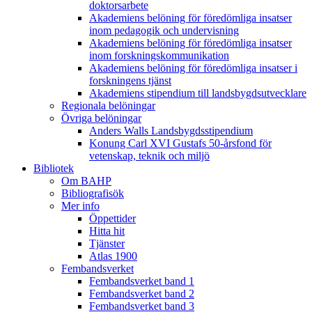
doktorsarbete
Akademiens belöning för föredömliga insatser
inom pedagogik och undervisning
Akademiens belöning för föredömliga insatser
inom forskningskommunikation
Akademiens belöning för föredömliga insatser i
forskningens tjänst
Akademiens stipendium till landsbygdsutvecklare
Regionala belöningar
Övriga belöningar
Anders Walls Landsbygdsstipendium
Konung Carl XVI Gustafs 50-årsfond för
vetenskap, teknik och miljö
Bibliotek
Om BAHP
Bibliografisök
Mer info
Öppettider
Hitta hit
Tjänster
Atlas 1900
Fembandsverket
Fembandsverket band 1
Fembandsverket band 2
Fembandsverket band 3