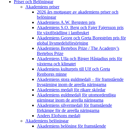
Priser och Belöningar
Akademiens priser
2026 års mottagare av akademiens priser och
belöningar
Akademiens A.W. Bergsten pris
Akademiens S.O. Berg och Fajer Fajersson pris
för växtförädling i lantbruket
Akademiens Georg och Greta Borgström pris för
global livsmedelsförsörjning
Akademiens Bertebos Prize / The Academy’s
Bertebos Prize
Akademiens Ulla och Birger Håstadius pris för
växterna och klimatet
Akademiens kulturpris till Ulf och Greta
Renborgs minne
Akademiens stora guldmedalj – för framstående
livsgärning inom de areella näringarna
Akademiens medalj för rikare skördar
Akademiens guldmedalj för utomordentliga
gärningar inom de areella näringarna
Akademiens silvermedalj för framstående
förkämpe för de areella näringarna
Anders Elofsons medalj
Akademiens belöningar
Akademiens belöning för framstående