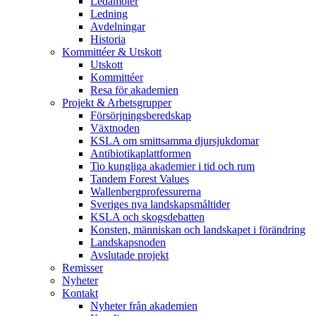
Ledamöter
Ledning
Avdelningar
Historia
Kommittéer & Utskott
Utskott
Kommittéer
Resa för akademien
Projekt & Arbetsgrupper
Försörjningsberedskap
Växtnoden
KSLA om smittsamma djursjukdomar
Antibiotikaplattformen
Tio kungliga akademier i tid och rum
Tandem Forest Values
Wallenbergprofessurerna
Sveriges nya landskapsmåltider
KSLA och skogsdebatten
Konsten, människan och landskapet i förändring
Landskapsnoden
Avslutade projekt
Remisser
Nyheter
Kontakt
Nyheter från akademien