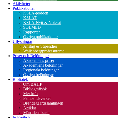
Aktiviteter
Publikationer
KSLA-podden
KSLAT
KSLA-Nytt & Noterat
SOLMED
Rapporter
Övriga publikationer
Utlysningar
Anslag & Stipendier
Wallenbergprofessurerna
Priser och Belöningar
Akademiens priser
Akademiens belöningar
Regionala belöningar
Övriga belöningar
Bibliotek
Om BAHP
Bibliografisök
Mer info
Fembandsverket
Brøndegaardssamlingen
Artiklar
Månadens karta
In English