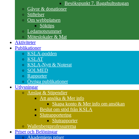
Besökspunkt 7. Bagghultsstugan
Gåvor & donationer
Stiftelser
Om webbplatsen
Söktips
Ledamotsrummet
Möteslokaler & Mat
Aktiviteter
Publikationer
KSLA-podden
KSLAT
KSLA-Nytt & Noterat
SOLMED
Rapporter
Övriga publikationer
Utlysningar
Anslag & Stipendier
Att ansöka & Mer info
Skapa konto & Mer info om ansökan
Beslut om stöd från KSLA
Slutrapportering
Slutrapporter
Wallenbergprofessurerna
Priser och Belöningar
Akademiens priser