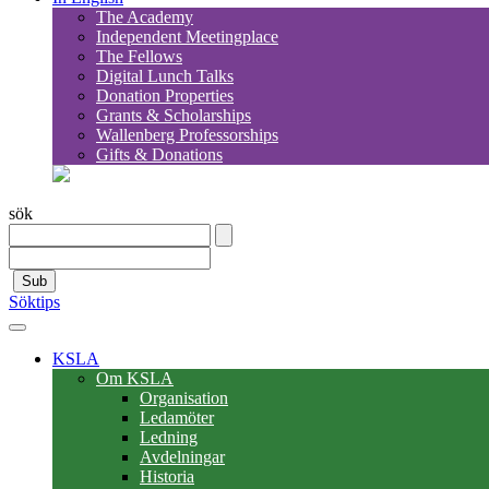
The Academy
Independent Meetingplace
The Fellows
Digital Lunch Talks
Donation Properties
Grants & Scholarships
Wallenberg Professorships
Gifts & Donations
sök
Sub
Söktips
KSLA
Om KSLA
Organisation
Ledamöter
Ledning
Avdelningar
Historia