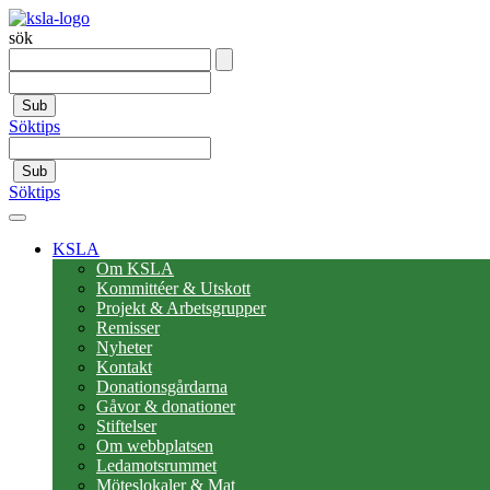
sök
Sub
Söktips
Sub
Söktips
KSLA
Om KSLA
Kommittéer & Utskott
Projekt & Arbetsgrupper
Remisser
Nyheter
Kontakt
Donationsgårdarna
Gåvor & donationer
Stiftelser
Om webbplatsen
Ledamotsrummet
Möteslokaler & Mat