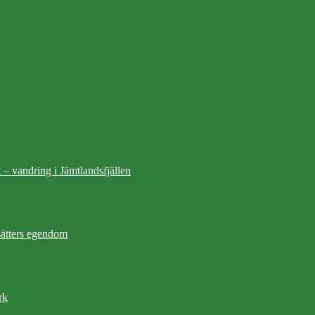
 – vandring i Jämtlandsfjällen
ätters egendom
rk