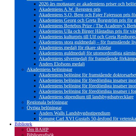
2026 års mottagare av akademiens priser och belö
Akademiens A.W. Bergsten pris
Akademiens S.O. Berg och Fajer Fajersson pris för 
Akademiens Georg och Greta Borgström pris för gl
Akademiens Bertebos Prize / The Academy’s Bert
Akademiens Ulla och Birger Håstadius pris för väx
Akademiens kulturpris till Ulf och Greta Renborg
Akademiens stora guldmedalj – för framstående liv
Akademiens medalj för rikare skördar
Akademiens guldmedalj för utomordentliga gärning
Akademiens silvermedalj för framstående förkämpe 
Anders Elofsons medalj
Akademiens belöningar
Akademiens belöning för framstående doktorsarbe
Akademiens belöning för föredömliga insatser in
Akademiens belöning för föredömliga insatser in
Akademiens belöning för föredömliga insatser i for
Akademiens stipendium till landsbygdsutvecklare
Regionala belöningar
Övriga belöningar
Anders Walls Landsbygdsstipendium
Konung Carl XVI Gustafs 50-årsfond för vetenskap
Bibliotek
Om BAHP
Bibliografisök