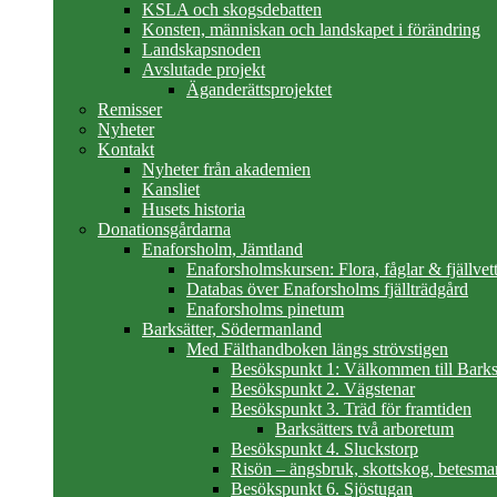
KSLA och skogsdebatten
Konsten, människan och landskapet i förändring
Landskapsnoden
Avslutade projekt
Äganderättsprojektet
Remisser
Nyheter
Kontakt
Nyheter från akademien
Kansliet
Husets historia
Donationsgårdarna
Enaforsholm, Jämtland
Enaforsholmskursen: Flora, fåglar & fjällvett
Databas över Enaforsholms fjällträdgård
Enaforsholms pinetum
Barksätter, Södermanland
Med Fälthandboken längs strövstigen
Besökspunkt 1: Välkommen till Barks
Besökspunkt 2. Vägstenar
Besökspunkt 3. Träd för framtiden
Barksätters två arboretum
Besökspunkt 4. Sluckstorp
Risön – ängsbruk, skottskog, betesma
Besökspunkt 6. Sjöstugan