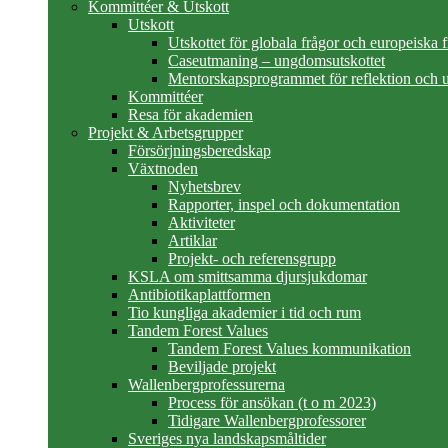
Kommittéer & Utskott
Utskott
Utskottet för globala frågor och europeiska 
Caseutmaning – ungdomsutskottet
Mentorskapsprogrammet för reflektion och u
Kommittéer
Resa för akademien
Projekt & Arbetsgrupper
Försörjningsberedskap
Växtnoden
Nyhetsbrev
Rapporter, inspel och dokumentation
Aktiviteter
Artiklar
Projekt- och referensgrupp
KSLA om smittsamma djursjukdomar
Antibiotikaplattformen
Tio kungliga akademier i tid och rum
Tandem Forest Values
Tandem Forest Values kommunikation
Beviljade projekt
Wallenbergprofessurerna
Process för ansökan (t o m 2023)
Tidigare Wallenbergprofessorer
Sveriges nya landskapsmåltider