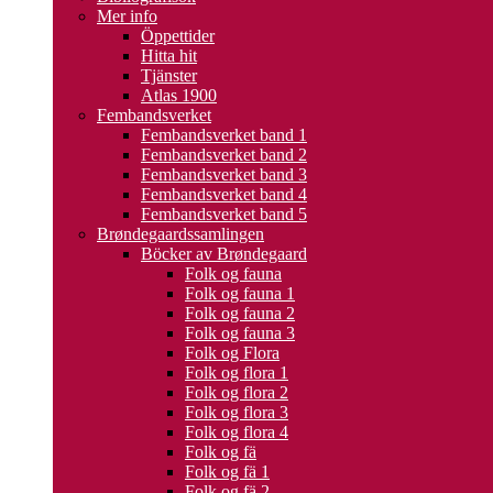
Mer info
Öppettider
Hitta hit
Tjänster
Atlas 1900
Fembandsverket
Fembandsverket band 1
Fembandsverket band 2
Fembandsverket band 3
Fembandsverket band 4
Fembandsverket band 5
Brøndegaardssamlingen
Böcker av Brøndegaard
Folk og fauna
Folk og fauna 1
Folk og fauna 2
Folk og fauna 3
Folk og Flora
Folk og flora 1
Folk og flora 2
Folk og flora 3
Folk og flora 4
Folk og fä
Folk og fä 1
Folk og fä 2