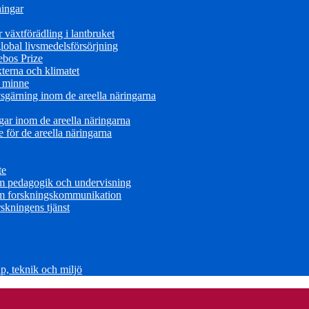
ningar
växtförädling i lantbruket
obal livsmedelsförsörjning
ebos Prize
terna och klimatet
s minne
sgärning inom de areella näringarna
ar inom de areella näringarna
för de areella näringarna
te
om pedagogik och undervisning
om forskningskommunikation
skningens tjänst
, teknik och miljö