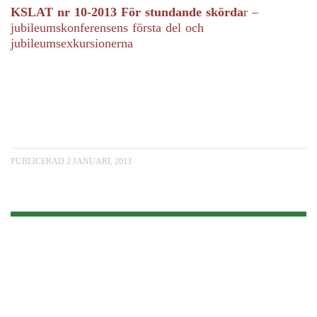
KSLAT nr 10-2013 För stundande skörda
r –
jubileumskonferensens första del och
jubileumsexkursionerna
PUBLICERAD 2 JANUARI, 2013