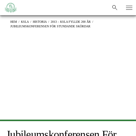
sök
sök
HEM
/
KSLA
/
HISTORIA
/
2013 – KSLA FYLLDE 200 ÅR
/
JUBILEUMSKONFERENSEN FÖR STUNDANDE SKÖRDAR
Jubileumskonferensen För