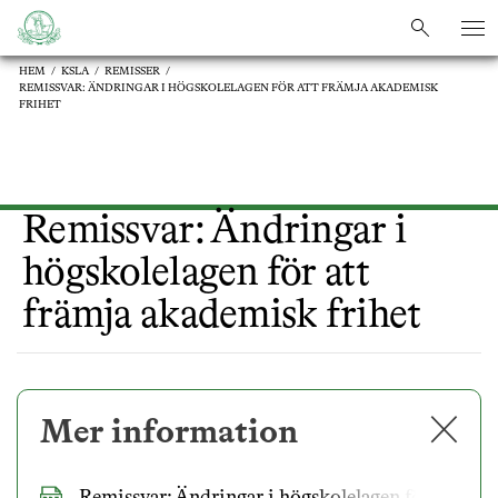
sök
sök
HEM
/
KSLA
/
REMISSER
/
REMISSVAR: ÄNDRINGAR I HÖGSKOLELAGEN FÖR ATT FRÄMJA AKADEMISK
FRIHET
Remissvar: Ändringar i
högskolelagen för att
främja akademisk frihet
✕
Mer information