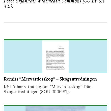
Foto: Urjanhai/Wikimedia Commons [CC BY-SA
4.0].
Remiss ”Mervärdesskog” – Skogsutredningen
KSLA har yttrat sig om ”Mervärdesskog” från
Skogsutredningen (SOU 2006:81).