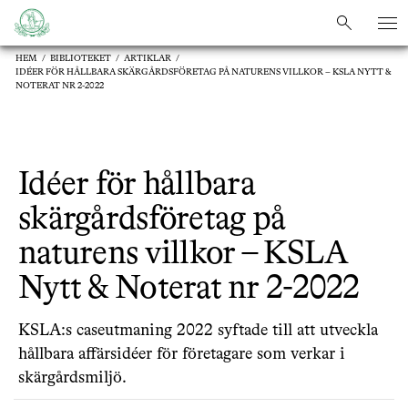
sök
sök
HEM
/
BIBLIOTEKET
/
ARTIKLAR
/
IDÉER FÖR HÅLLBARA SKÄRGÅRDSFÖRETAG PÅ NATURENS VILLKOR – KSLA NYTT &
NOTERAT NR 2-2022
Idéer för hållbara
skärgårdsföretag på
naturens villkor – KSLA
Nytt & Noterat nr 2-2022
KSLA:s caseutmaning 2022 syftade till att utveckla
hållbara affärsidéer för företagare som verkar i
skärgårdsmiljö.