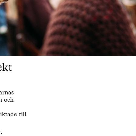
ekt
arnas
n och
ktade till
.