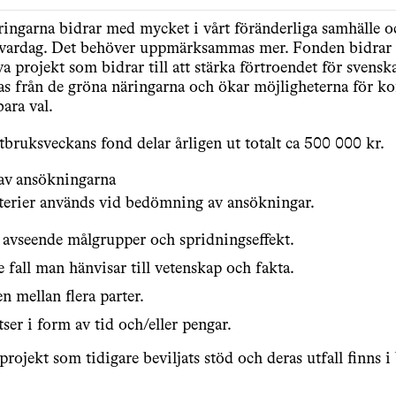
ingarna bidrar med mycket i vårt föränderliga samhälle o
vardag. Det behöver uppmärksammas mer. Fonden bidrar
iva projekt som bidrar till att stärka förtroendet för svens
as från de gröna näringarna och ökar möjligheterna för 
bara val.
bruksveckans fond delar årligen ut totalt ca 500 000 kr.
v ansökningarna
iterier används vid bedömning av ansökningar.
 avseende målgrupper och spridningseffekt.
e fall man hänvisar till vetenskap och fakta.
n mellan flera parter.
ser i form av tid och/eller pengar.
rojekt som tidigare beviljats stöd och deras utfall finns i