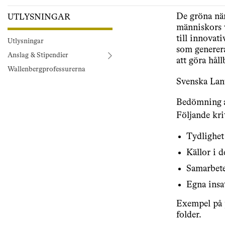
De gröna när
UTLYSNINGAR
människors 
till innovat
Utlysningar
som generer
Anslag & Stipendier
att göra håll
Wallenbergprofessurerna
Svenska Lant
Bedömning a
Följande kr
Tydlighet
Källor i d
Samarbete
Egna insat
Exempel på p
folder.