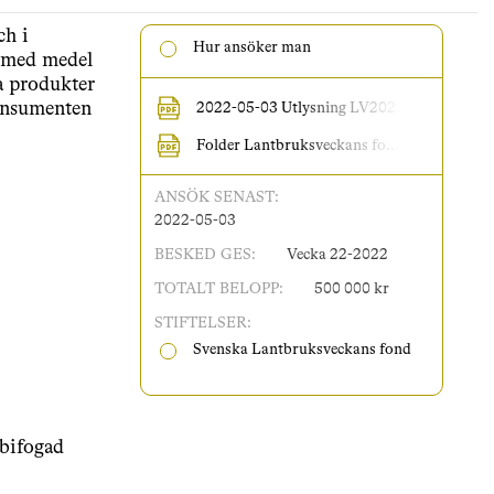
ch i
Hur ansöker man
 med medel
ka produkter
konsumenten
2022-05-03 Utlysning LV202...
Folder Lantbruksveckans fo...
ANSÖK
SENAST:
2022-05-03
BESKED
GES:
Vecka 22-2022
TOTALT
BELOPP:
500 000 kr
STIFTELSER:
Svenska Lantbruksveckans fond
 bifogad