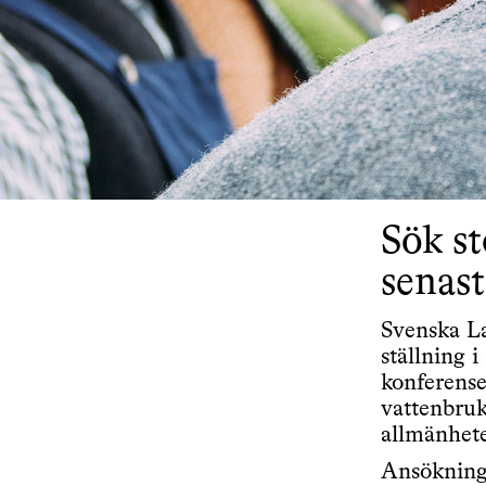
Sök st
senast
Svenska La
ställning 
konferense
vattenbruk)
allmänhet
Ansöknings