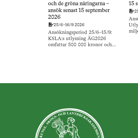
och de gröna näringarna –
15 
ansök senast 15 september
2
2026
Ans
25/6–16/9 2026
Utly
milj
Ansökningsperiod 25/6–15/9:
och 
KSLA:s utlysning ÄG2026
bokp
omfattar 500 000 kronor och
publ
stödjer forskning om äganderätten
och de gröna näringarna.