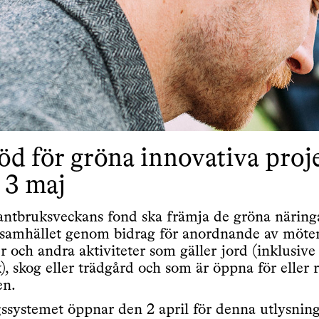
öd för gröna innovativa proj
 3 maj
ntbruksveckans fond ska främja de gröna näring
i samhället genom bidrag för anordnande av möte
r och andra aktiviteter som gäller jord (inklusive
, skog eller trädgård och som är öppna för eller ri
en.
systemet öppnar den 2 april för denna utlysning