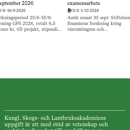
september 2026
examensarbete
5/6–16/9 2026
3/2–1/10 2026
ökningsperiod 25/6–15/9:
Anök senast 30 sept: Stiftelsen
sning GFS 2026, totalt 6,5
finansierar forskning kring
oner kr, till projekt, stipendier
växtnäringens och
resestipendier samt
kalkningsmedlens miljöpåverka
rojekt och populär
såväl grund- som tillämpad
icering.
forskning.
Kungl. Skogs- och Lantbruksakademiens
uppgift är att med stöd av vetenskap och