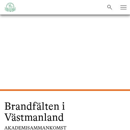
HEM
/
AKTIVITETER
/
BRANDFÄLTEN I VÄSTMANLAND
sök
sök
Brandfälten i
Västmanland
AKADEMISAMMANKOMST