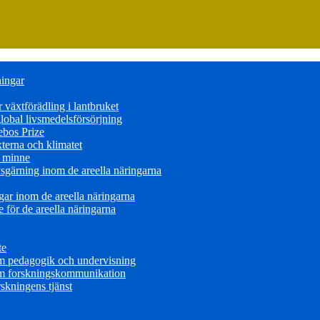
ningar
växtförädling i lantbruket
obal livsmedelsförsörjning
ebos Prize
terna och klimatet
s minne
sgärning inom de areella näringarna
ar inom de areella näringarna
för de areella näringarna
te
om pedagogik och undervisning
om forskningskommunikation
skningens tjänst