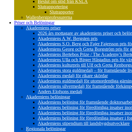
Beslut om stöd från KSLA
Slutrapportering
Slutrapporter
Wallenbergprofessurerna
Priser och Belöningar
Akademiens priser
2026 års mottagare av akademiens priser och belö
Akademiens A.W. Bergsten pris
Akademiens S.O. Berg och Fajer Fajersson pris för 
Akademiens Georg och Greta Borgström pris för gl
Akademiens Bertebos Prize / The Academy’s Bert
Akademiens Ulla och Birger Håstadius pris för väx
Akademiens kulturpris till Ulf och Greta Renborg
Akademiens stora guldmedalj – för framstående liv
Akademiens medalj för rikare skördar
Akademiens guldmedalj för utomordentliga gärning
Akademiens silvermedalj för framstående förkämpe 
Anders Elofsons medalj
Akademiens belöningar
Akademiens belöning för framstående doktorsarbe
Akademiens belöning för föredömliga insatser in
Akademiens belöning för föredömliga insatser in
Akademiens belöning för föredömliga insatser i for
Akademiens stipendium till landsbygdsutvecklare
Regionala belöningar