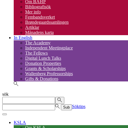
Om BAHP
Bibliografisök
Mer info
Fembandsverket
Brøndegaardssamlingen
Artiklar
Månadens karta
In English
The Academy
Independent Meetingplace
The Fellows
Digital Lunch Talks
Donation Properties
Grants & Scholarships
Wallenberg Professorships
Gifts & Donations
sök
Söktips
Sub
KSLA
Om KSLA