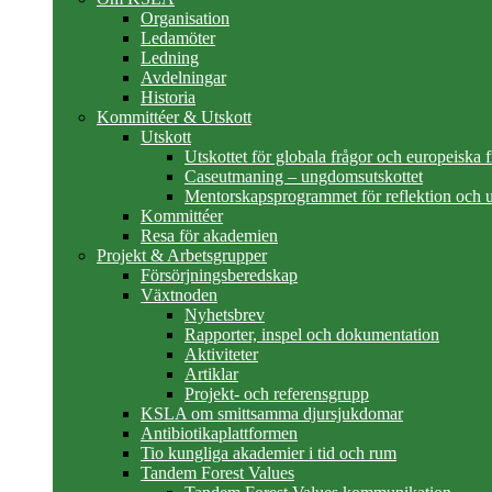
Organisation
Ledamöter
Ledning
Avdelningar
Historia
Kommittéer & Utskott
Utskott
Utskottet för globala frågor och europeiska 
Caseutmaning – ungdomsutskottet
Mentorskapsprogrammet för reflektion och u
Kommittéer
Resa för akademien
Projekt & Arbetsgrupper
Försörjningsberedskap
Växtnoden
Nyhetsbrev
Rapporter, inspel och dokumentation
Aktiviteter
Artiklar
Projekt- och referensgrupp
KSLA om smittsamma djursjukdomar
Antibiotikaplattformen
Tio kungliga akademier i tid och rum
Tandem Forest Values