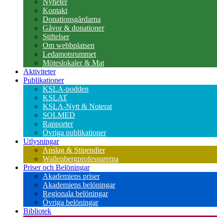
Nyheter
Kontakt
Donationsgårdarna
Gåvor & donationer
Stiftelser
Om webbplatsen
Ledamotsrummet
Möteslokaler & Mat
Aktiviteter
Publikationer
KSLA-podden
KSLAT
KSLA-Nytt & Noterat
SOLMED
Rapporter
Övriga publikationer
Utlysningar
Anslag & Stipendier
Wallenbergprofessurerna
Priser och Belöningar
Akademiens priser
Akademiens belöningar
Regionala belöningar
Övriga belöningar
Bibliotek