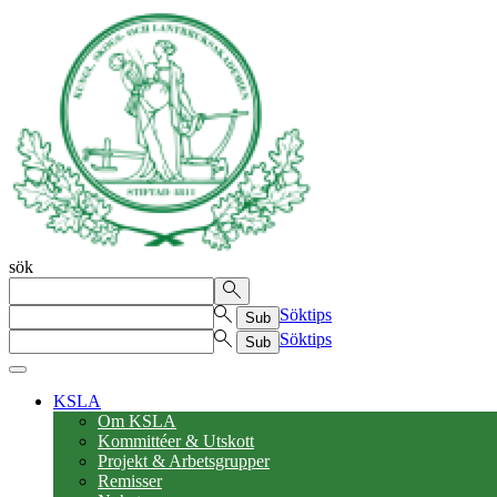
sök
Söktips
Sub
Söktips
Sub
KSLA
Om KSLA
Kommittéer & Utskott
Projekt & Arbetsgrupper
Remisser