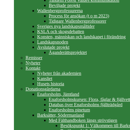
Tandem Forest Values kommunikation
Beviljade projekt
Wallenbergprofessurerna
Process för ansökan (t o m 2023)
Tidigare Wallenbergprofessorer
Sveriges nya landskapsmåltider
KSLA och skogsdebatten
Konsten, människan och landskapet i förändring
Landskapsnoden
Avslutade projekt
Äganderättsprojektet
Remisser
Nyheter
Kontakt
Nyheter från akademien
Kansliet
Husets historia
Donationsgårdarna
Enaforsholm, Jämtland
Enaforsholmskursen: Flora, fåglar & fjällvett
Databas över Enaforsholms fjällträdgård
Enaforsholms pinetum
Barksätter, Södermanland
Med Fälthandboken längs strövstigen
Besökspunkt 1: Välkommen till Barks