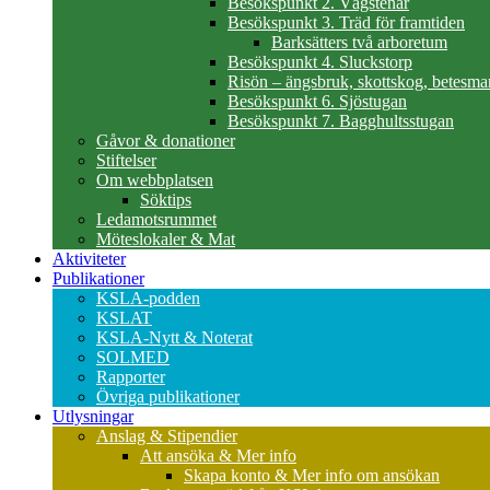
Besökspunkt 2. Vägstenar
Besökspunkt 3. Träd för framtiden
Barksätters två arboretum
Besökspunkt 4. Sluckstorp
Risön – ängsbruk, skottskog, betesma
Besökspunkt 6. Sjöstugan
Besökspunkt 7. Bagghultsstugan
Gåvor & donationer
Stiftelser
Om webbplatsen
Söktips
Ledamotsrummet
Möteslokaler & Mat
Aktiviteter
Publikationer
KSLA-podden
KSLAT
KSLA-Nytt & Noterat
SOLMED
Rapporter
Övriga publikationer
Utlysningar
Anslag & Stipendier
Att ansöka & Mer info
Skapa konto & Mer info om ansökan