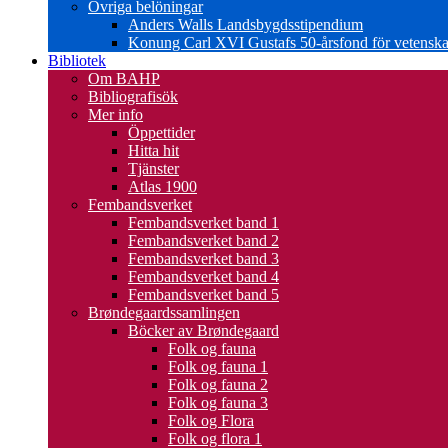
Övriga belöningar
Anders Walls Landsbygdsstipendium
Konung Carl XVI Gustafs 50-årsfond för vetenskap
Bibliotek
Om BAHP
Bibliografisök
Mer info
Öppettider
Hitta hit
Tjänster
Atlas 1900
Fembandsverket
Fembandsverket band 1
Fembandsverket band 2
Fembandsverket band 3
Fembandsverket band 4
Fembandsverket band 5
Brøndegaardssamlingen
Böcker av Brøndegaard
Folk og fauna
Folk og fauna 1
Folk og fauna 2
Folk og fauna 3
Folk og Flora
Folk og flora 1