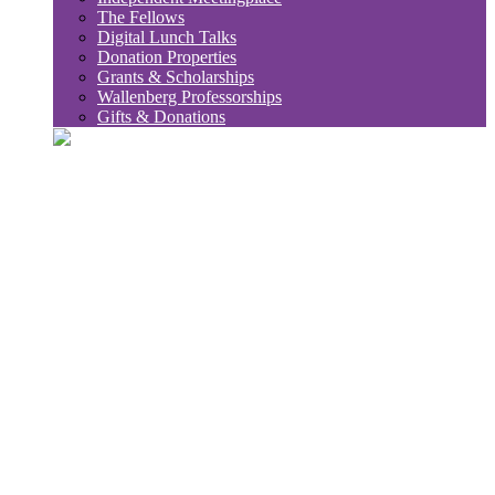
The Fellows
Digital Lunch Talks
Donation Properties
Grants & Scholarships
Wallenberg Professorships
Gifts & Donations
sök
Sub
Söktips