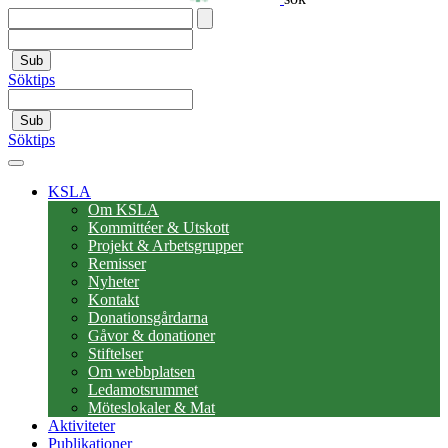
Sub
Söktips
Sub
Söktips
KSLA
Om KSLA
Kommittéer & Utskott
Projekt & Arbetsgrupper
Remisser
Nyheter
Kontakt
Donationsgårdarna
Gåvor & donationer
Stiftelser
Om webbplatsen
Ledamotsrummet
Möteslokaler & Mat
Aktiviteter
Publikationer