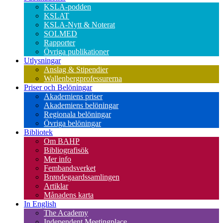
KSLA-podden
KSLAT
KSLA-Nytt & Noterat
SOLMED
Rapporter
Övriga publikationer
Utlysningar
Anslag & Stipendier
Wallenbergprofessurerna
Priser och Belöningar
Akademiens priser
Akademiens belöningar
Regionala belöningar
Övriga belöningar
Bibliotek
Om BAHP
Bibliografisök
Mer info
Fembandsverket
Brøndegaardssamlingen
Artiklar
Månadens karta
In English
The Academy
Independent Meetingplace