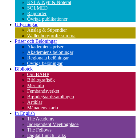
KSLA-Nytt & Noterat
SOLMED
Rapporter
Övriga publikationer
Utlysningar
Anslag & Stipendier
Wallenbergprofessurerna
Priser och Belöningar
Akademiens priser
Akademiens belöningar
Regionala belöningar
Övriga belöningar
Bibliotek
Om BAHP
Bibliografisök
Mer info
Fembandsverket
Brøndegaardssamlingen
Artiklar
Månadens karta
In English
The Academy
Independent Meetingplace
The Fellows
Digital Lunch Talks