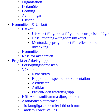
Organisation
Ledamöter
Ledning
Avdelningar
Historia
Kommittéer & Utskott
Utskott
Utskottet för globala frågor och europeiska frågor
Caseutmaning – ungdomsutskottet
Mentorskapsprogrammet för reflektion och
utveckling
Kommittéer
Resa för akademien
Projekt & Arbetsgrupper
Försörjningsberedskap
Växtnoden
Nyhetsbrev
Rapporter, inspel och dokumentation
Aktiviteter
Artiklar
Projekt- och referensgrupp
KSLA om smittsamma djursjukdomar
Antibiotikaplattformen
Tio kungliga akademier i tid och rum
Tandem Forest Values