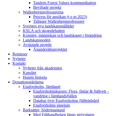
Tandem Forest Values kommunikation
Beviljade projekt
Wallenbergprofessurerna
Process för ansökan (t o m 2023)
Tidigare Wallenbergprofessorer
Sveriges nya landskapsmåltider
KSLA och skogsdebatten
Konsten, människan och landskapet i förändring
Landskapsnoden
Avslutade projekt
Äganderättsprojektet
Remisser
Nyheter
Kontakt
Nyheter från akademien
Kansliet
Husets historia
Donationsgårdarna
Enaforsholm, Jämtland
Enaforsholmskursen: Flora, fåglar & fjällvett –
vandring i Jämtlandsfjällen
Databas över Enaforsholms fjällträdgård
Enaforsholms pinetum
Barksätter, Södermanland
Med Fälthandboken längs strövstigen