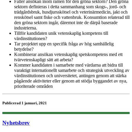
Faller ansökan inom ramen för den gröna sektorn? Den gröna
sektorn definieras i detta sammanhang som skogs-, jord- och
trädgårdsbruk, husdjursskötsel och veterinärmedicin, jakt och
renskötsel samt fiske och vattenbruk. Konsumtion relaterad till
den gröna sektorn ingår, däremot inte de därpå baserade
industrierna.
Tillför kandidaten unik vetenskaplig kompetens till
värdinstitutionen?
Tar projektet upp en specifik fråga av hög samhällelig
betydelse?
Kombinerar ansökan vetenskaplig spetskompetens med ett
tvärvetenskapligt sätt att arbeta?
Kommer kandidaten i samarbete med värdarna att bidra till
varaktigt internationellt samarbete och strategisk utveckling av
värdinstitutionen och universitetet, antingen genom att stärka
pågående aktiviteter eller genom att stödja byggandet av nya,
prioriterade områden
Publicerad 1 januari, 2021
Nyhetsbrev