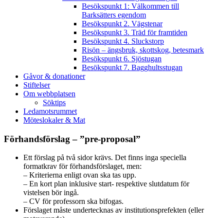
Besökspunkt 1: Välkommen till
Barksätters egendom
Besökspunkt 2. Vägstenar
Besökspunkt 3. Träd för framtiden
Besökspunkt 4. Sluckstorp
Risön – ängsbruk, skottskog, betesmark
Besökspunkt 6. Sjöstugan
Besökspunkt 7. Bagghultsstugan
Gåvor & donationer
Stiftelser
Om webbplatsen
Söktips
Ledamotsrummet
Möteslokaler & Mat
Förhandsförslag – ”pre-proposal”
Ett förslag på två sidor krävs. Det finns inga speciella
formatkrav för förhandsförslaget, men:
– Kriterierna enligt ovan ska tas upp.
– En kort plan inklusive start- respektive slutdatum för
vistelsen bör ingå.
– CV för professorn ska bifogas.
Förslaget måste undertecknas av institutionsprefekten (eller