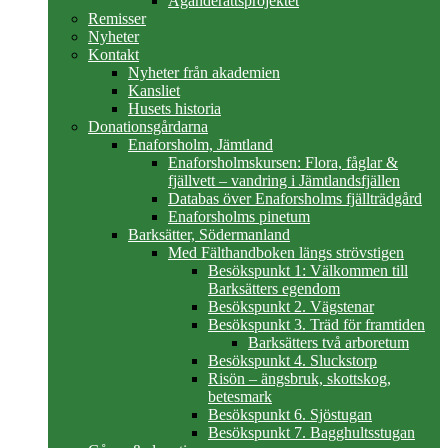
Äganderättsprojektet
Remisser
Nyheter
Kontakt
Nyheter från akademien
Kansliet
Husets historia
Donationsgårdarna
Enaforsholm, Jämtland
Enaforsholmskursen: Flora, fåglar &
fjällvett – vandring i Jämtlandsfjällen
Databas över Enaforsholms fjällträdgård
Enaforsholms pinetum
Barksätter, Södermanland
Med Fälthandboken längs strövstigen
Besökspunkt 1: Välkommen till
Barksätters egendom
Besökspunkt 2. Vägstenar
Besökspunkt 3. Träd för framtiden
Barksätters två arboretum
Besökspunkt 4. Sluckstorp
Risön – ängsbruk, skottskog,
betesmark
Besökspunkt 6. Sjöstugan
Besökspunkt 7. Bagghultsstugan