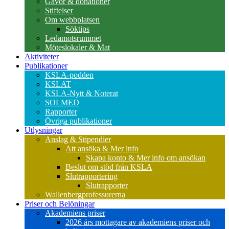
Gåvor & donationer
Stiftelser
Om webbplatsen
Söktips
Ledamotsrummet
Möteslokaler & Mat
Aktiviteter
Publikationer
KSLA-podden
KSLAT
KSLA-Nytt & Noterat
SOLMED
Rapporter
Övriga publikationer
Utlysningar
Anslag & Stipendier
Att ansöka & Mer info
Skapa konto & Mer info om ansökan
Beslut om stöd från KSLA
Slutrapportering
Slutrapporter
Wallenbergprofessurerna
Priser och Belöningar
Akademiens priser
2026 års mottagare av akademiens priser och