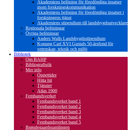
Akademiens belöning för föredömliga insatser
inom forskningskommunikation
Akademiens belöning för föredömliga insatser i
forskningens tjänst
Akademiens stipendium till landsbygdsutvecklare
Regionala belöningar
Övriga belöningar
Anders Walls Landsbygdsstipendium
Konung Carl XVI Gustafs 50-årsfond för
vetenskap, teknik och miljö
Bibliotek
Om BAHP
Bibliografisök
Mer info
Öppettider
Hitta hit
Tjänster
Atlas 1900
Fembandsverket
Fembandsverket band 1
Fembandsverket band 2
Fembandsverket band 3
Fembandsverket band 4
Fembandsverket band 5
Brøndegaardssamlingen