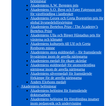
belöningar
Akademiens A.W. Bergsten pris
Akademiens S.O. Berg och Fajer Fajersson pris
för växtförädling i lantbruket
Akademiens Georg och Greta Borgström pris för
global livsmedelsförsörjning
Akademiens Bertebos Prize / The Academy’s
Bertebos Prize
Akademiens Ulla och Birger Håstadius pris för
växterna och klimatet
Akademiens kulturpris till Ulf och Greta
Renborgs minne
Akademiens stora guldmedalj – för framstående
livsgärning inom de areella näringarna
Akademiens medalj för rikare skördar
Akademiens guldmedalj för utomordentliga
gärningar inom de areella näringarna
Akademiens silvermedalj för framstående
förkämpe för de areella näringarna
Anders Elofsons medalj
Akademiens belöningar
Akademiens belöning för framstående
doktorsarbete
Akademiens belöning för föredömliga insatser
inom pedagogik och undervisning