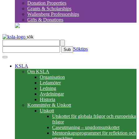
Donation Properties
Grants & Scholarships
Wallenberg Professorships
Gifts & Donations
sök
Söktips
Sub
KSLA
Om KSLA
Organisation
Ledamöter
Ledning
Avdelningar
Historia
Kommittéer & Utskott
Utskott
Utskottet för globala frågor och europeiska
frågor
Caseutmaning – ungdomsutskottet
Mentorskapsprogrammet för reflektion och
utveckling