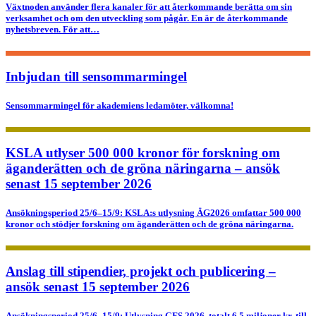
Växtnoden använder flera kanaler för att återkommande berätta om sin
verksamhet och om den utveckling som pågår. En är de återkommande
nyhetsbreven. För att…
Inbjudan till sensommarmingel
Sensommarmingel för akademiens ledamöter, välkomna!
KSLA utlyser 500 000 kronor för forskning om
äganderätten och de gröna näringarna – ansök
senast 15 september 2026
Ansökningsperiod 25/6–15/9: KSLA:s utlysning ÄG2026 omfattar 500 000
kronor och stödjer forskning om äganderätten och de gröna näringarna.
Anslag till stipendier, projekt och publicering –
ansök senast 15 september 2026
Ansökningsperiod 25/6–15/9: Utlysning GFS 2026, totalt 6,5 miljoner kr, till