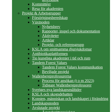
Kommittéer
Resa för akademien
Projekt & Arbetsgrupper
Försörjningsberedskap
Växtnoden
Nyhetsbrev
Rapporter, inspel och dokumentation
Aktiviteter
Artiklar
Projekt- och referensgrupp
KSLA om smittsamma djursjukdomar
Antibiotikaplattformen
Tio kungliga akademier i tid och rum
Tandem Forest Values
Tandem Forest Values kommunikation
Beviljade projekt
Wallenbergprofessurerna
Process för ansökan (t o m 2023)
Tidigare Wallenbergprofessorer
Sveriges nya landskapsmåltider
KSLA och skogsdebatten
Konsten, människan och landskapet i förändring
Landskapsnoden
Avslutade projekt