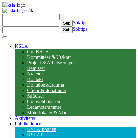
sök
Söktips
Sub
Söktips
Sub
KSLA
Om KSLA
Kommittéer & Utskott
Projekt & Arbetsgrupper
Remisser
Nyheter
Kontakt
Donationsgårdarna
Gåvor & donationer
Stiftelser
Om webbplatsen
Ledamotsrummet
Möteslokaler & Mat
Aktiviteter
Publikationer
KSLA-podden
KSLAT