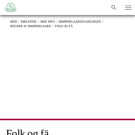
sök
sök
HEM
/
BIBLIOTEK
/
MER INFO
/
BRØNDEGAARDSSAMLINGEN
/
BÖCKER AV BRØNDEGAARD
/
FOLK OG FÄ
Folk og fä