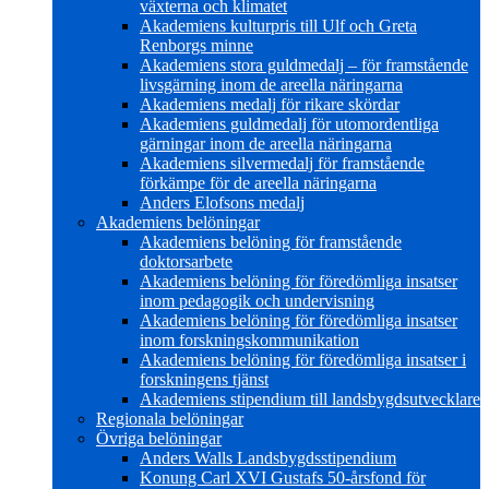
växterna och klimatet
Akademiens kulturpris till Ulf och Greta
Renborgs minne
Akademiens stora guldmedalj – för framstående
livsgärning inom de areella näringarna
Akademiens medalj för rikare skördar
Akademiens guldmedalj för utomordentliga
gärningar inom de areella näringarna
Akademiens silvermedalj för framstående
förkämpe för de areella näringarna
Anders Elofsons medalj
Akademiens belöningar
Akademiens belöning för framstående
doktorsarbete
Akademiens belöning för föredömliga insatser
inom pedagogik och undervisning
Akademiens belöning för föredömliga insatser
inom forskningskommunikation
Akademiens belöning för föredömliga insatser i
forskningens tjänst
Akademiens stipendium till landsbygdsutvecklare
Regionala belöningar
Övriga belöningar
Anders Walls Landsbygdsstipendium
Konung Carl XVI Gustafs 50-årsfond för