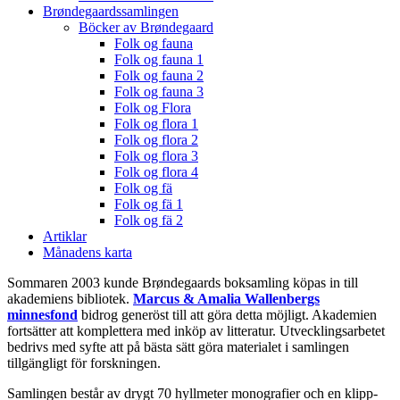
Brøndegaardssamlingen
Böcker av Brøndegaard
Folk og fauna
Folk og fauna 1
Folk og fauna 2
Folk og fauna 3
Folk og Flora
Folk og flora 1
Folk og flora 2
Folk og flora 3
Folk og flora 4
Folk og fä
Folk og fä 1
Folk og fä 2
Artiklar
Månadens karta
Sommaren 2003 kunde Brøndegaards boksamling köpas in till
akademiens bibliotek.
Marcus & Amalia Wallenbergs
minnesfond
bidrog generöst till att göra detta möjligt. Akademien
fortsätter att komplettera med inköp av litteratur. Utvecklingsarbetet
bedrivs med syfte att på bästa sätt göra materialet i samlingen
tillgängligt för forskningen.
Samlingen består av drygt 70 hyllmeter monografier och en klipp-