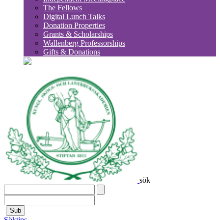
The Fellows
Digital Lunch Talks
Donation Properties
Grants & Scholarships
Wallenberg Professorships
Gifts & Donations
sök
Sub
Söktips