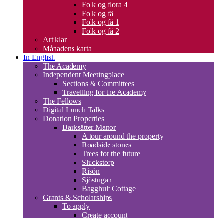
Folk og flora 4
Folk og fä
Folk og fä 1
Folk og fä 2
Artiklar
Månadens karta
In English
The Academy
Independent Meetingplace
Sections & Committees
Travelling for the Academy
The Fellows
Digital Lunch Talks
Donation Properties
Barksätter Manor
A tour around the property
Roadside stones
Trees for the future
Sluckstorp
Risön
Sjöstugan
Bagghult Cottage
Grants & Scholarships
To apply
Create account