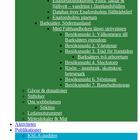
Enaforsholmskursen: Flora, fåglar &
fjällvett – vandring i Jämtlandsfjällen
Databas över Enaforsholms fjällträdgård
Enaforsholms pinetum
Barksätter, Södermanland
Med Fälthandboken längs strövstigen
Besökspunkt 1: Välkommen till
Barksätters egendom
Besökspunkt 2. Vägstenar
Besökspunkt 3. Träd för framtiden
Barksätters två arboretum
Besökspunkt 4. Sluckstorp
Risön – ängsbruk, skottskog,
betesmark
Besökspunkt 6. Sjöstugan
Besökspunkt 7. Bagghultsstugan
Gåvor & donationer
Stiftelser
Om webbplatsen
Söktips
Ledamotsrummet
Möteslokaler & Mat
Aktiviteter
Publikationer
KSLA-podden