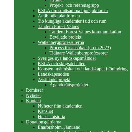
Projekt- och referensgrupp
KSLA om smittsamma djursjukdomar
Antibiotikaplattformen
Tio kungliga akademier i tid och rum
Tandem Forest Values
Tandem Forest Values kommunikation
Beviljade projekt
Wallenbergprofessurerna
Process för ansökan (t o m 2023)
Tidigare Wallenbergprofessorer
Sveriges nya landskapsmåltider
KSLA och skogsdebatten
Konsten, människan och landskapet i förändring
Landskapsnoden
Avslutade projekt
Äganderättsprojektet
Remisser
Nyheter
Kontakt
Nyheter från akademien
Kansliet
Husets historia
Donationsgårdarna
Enaforsholm, Jämtland