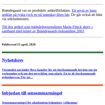
Brøndegaard var en produktiv artikelförfattare.
Ett urval av hans
artiklar på tyska (och en på spanska) finns här
. De går också att hitta
via sökfunktionen.
Till den artikel som trädgårdsjournalisten Maria Flinck skrev i
samband med köpet av Brøndegaards boksamling 2003
.
Publicerad 23 april, 2020
Nyhetsbrev
Växtnoden använder flera kanaler för att återkommande berätta om sin
verksamhet och om den utveckling som pågår. En är de återkommande
nyhetsbreven. För att…
Inbjudan till sensommarmingel
Sensommarmingel för akademiens ledamöter, välkomna!