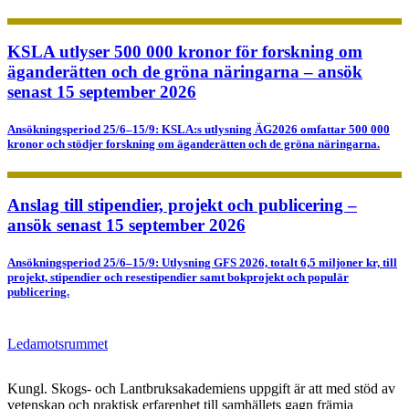
KSLA utlyser 500 000 kronor för forskning om
äganderätten och de gröna näringarna – ansök
senast 15 september 2026
Ansökningsperiod 25/6–15/9: KSLA:s utlysning ÄG2026 omfattar 500 000
kronor och stödjer forskning om äganderätten och de gröna näringarna.
Anslag till stipendier, projekt och publicering –
ansök senast 15 september 2026
Ansökningsperiod 25/6–15/9: Utlysning GFS 2026, totalt 6,5 miljoner kr, till
projekt, stipendier och resestipendier samt bokprojekt och populär
publicering.
Ledamotsrummet
Kungl. Skogs- och Lantbruksakademiens uppgift är att med stöd av
vetenskap och praktisk erfarenhet till samhällets gagn främja