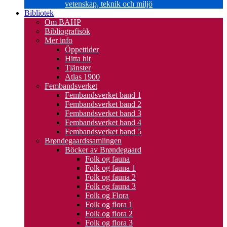
vetenskap, teknik och miljö
Bibliotek
Om BAHP
Bibliografisök
Mer info
Öppettider
Hitta hit
Tjänster
Atlas 1900
Fembandsverket
Fembandsverket band 1
Fembandsverket band 2
Fembandsverket band 3
Fembandsverket band 4
Fembandsverket band 5
Brøndegaardssamlingen
Böcker av Brøndegaard
Folk og fauna
Folk og fauna 1
Folk og fauna 2
Folk og fauna 3
Folk og Flora
Folk og flora 1
Folk og flora 2
Folk og flora 3