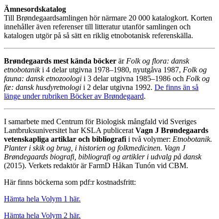
Ämnesordskatalog
Till Brøndegaardsamlingen hör närmare 20 000 katalogkort. Korten
innehåller även referenser till litteratur utanför samlingen och
katalogen utgör på så sätt en riklig etnobotanisk referenskälla.
Brøndegaards mest kända böcker
är
Folk og flora: dansk
etnobotanik
i 4 delar utgivna 1978–1980, nyutgåva 1987,
Folk og
fauna: dansk etnozoologi
i 3 delar utgivna 1985–1986 och
Folk og
fæ: dansk husdyretnologi
i 2 delar utgivna 1992.
De finns än så
länge under rubriken Böcker av Brøndegaard
.
I samarbete med Centrum för Biologisk mångfald vid Sveriges
Lantbruksuniversitet har KSLA publicerat
Vagn J Brøndegaards
vetenskapliga artiklar och bibliografi
i två volymer:
Etnobotanik.
Planter i skik og brug, i historien og folkmedicinen. Vagn J
Brøndegaards biografi, bibliografi og artikler i udvalg på dansk
(2015). Verkets redaktör är FarmD Håkan Tunón vid CBM.
Här finns böckerna som pdf:r kostnadsfritt:
Hämta hela Volym 1 här.
Hämta hela Volym 2 här.