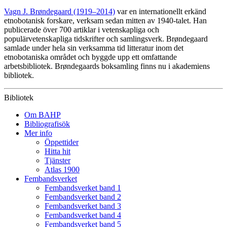
Vagn J. Brøndegaard (1919–2014)
var en internationellt erkänd
etnobotanisk forskare, verksam sedan mitten av 1940-talet. Han
publicerade över 700 artiklar i vetenskapliga och
populärvetenskapliga tidskrifter och samlingsverk. Brøndegaard
samlade under hela sin verksamma tid litteratur inom det
etnobotaniska området och byggde upp ett omfattande
arbetsbibliotek. Brøndegaards boksamling finns nu i akademiens
bibliotek.
Bibliotek
Om BAHP
Bibliografisök
Mer info
Öppettider
Hitta hit
Tjänster
Atlas 1900
Fembandsverket
Fembandsverket band 1
Fembandsverket band 2
Fembandsverket band 3
Fembandsverket band 4
Fembandsverket band 5