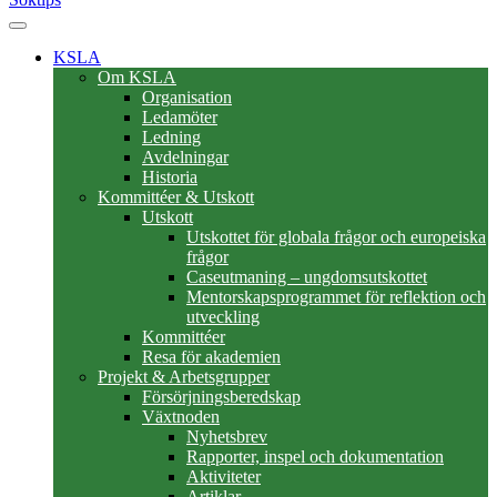
KSLA
Om KSLA
Organisation
Ledamöter
Ledning
Avdelningar
Historia
Kommittéer & Utskott
Utskott
Utskottet för globala frågor och europeiska
frågor
Caseutmaning – ungdomsutskottet
Mentorskapsprogrammet för reflektion och
utveckling
Kommittéer
Resa för akademien
Projekt & Arbetsgrupper
Försörjningsberedskap
Växtnoden
Nyhetsbrev
Rapporter, inspel och dokumentation
Aktiviteter
Artiklar