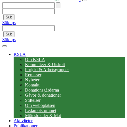
Sub
Söktips
Sub
Söktips
KSLA
Om KSLA
Kommittéer & Utskott
Projekt & Arbetsgrupper
Remisser
Nyheter
Kontakt
Donationsgårdarna
Gåvor & donationer
Stiftelser
Om webbplatsen
Ledamotsrummet
Möteslokaler & Mat
Aktiviteter
Publikationer