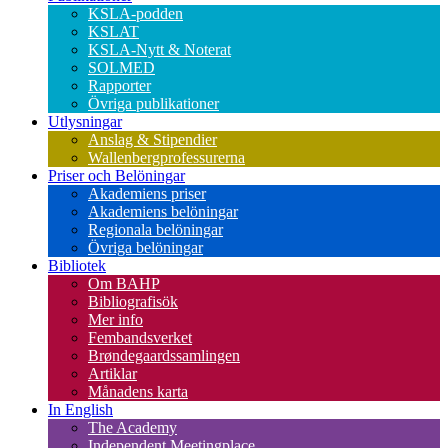
KSLA-podden
KSLAT
KSLA-Nytt & Noterat
SOLMED
Rapporter
Övriga publikationer
Utlysningar
Anslag & Stipendier
Wallenbergprofessurerna
Priser och Belöningar
Akademiens priser
Akademiens belöningar
Regionala belöningar
Övriga belöningar
Bibliotek
Om BAHP
Bibliografisök
Mer info
Fembandsverket
Brøndegaardssamlingen
Artiklar
Månadens karta
In English
The Academy
Independent Meetingplace