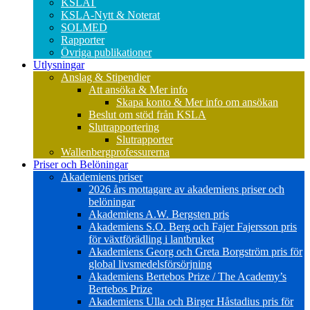
KSLAT
KSLA-Nytt & Noterat
SOLMED
Rapporter
Övriga publikationer
Utlysningar
Anslag & Stipendier
Att ansöka & Mer info
Skapa konto & Mer info om ansökan
Beslut om stöd från KSLA
Slutrapportering
Slutrapporter
Wallenbergprofessurerna
Priser och Belöningar
Akademiens priser
2026 års mottagare av akademiens priser och
belöningar
Akademiens A.W. Bergsten pris
Akademiens S.O. Berg och Fajer Fajersson pris
för växtförädling i lantbruket
Akademiens Georg och Greta Borgström pris för
global livsmedelsförsörjning
Akademiens Bertebos Prize / The Academy’s
Bertebos Prize
Akademiens Ulla och Birger Håstadius pris för