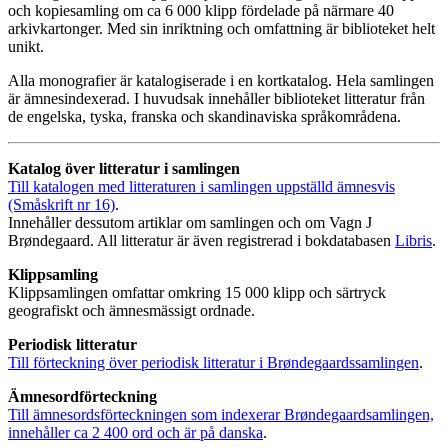
och kopiesamling om ca 6 000 klipp fördelade på närmare 40
arkivkartonger. Med sin inriktning och omfattning är biblioteket helt
unikt.
Alla monografier är katalogiserade i en kortkatalog. Hela samlingen
är ämnesindexerad. I huvudsak innehåller biblioteket litteratur från
de engelska, tyska, franska och skandinaviska språkområdena.
Katalog över litteratur i samlingen
Till katalogen med litteraturen i samlingen uppställd ämnesvis
(Småskrift nr 16)
.
Innehåller dessutom artiklar om samlingen och om Vagn J
Brøndegaard. All litteratur är även registrerad i bokdatabasen
Libris
.
Klippsamling
Klippsamlingen omfattar omkring 15 000 klipp och särtryck
geografiskt och ämnesmässigt ordnade.
Periodisk litteratur
Till förteckning över periodisk litteratur i Brøndegaardssamlingen
.
Ämnesordförteckning
Till ämnesordsförteckningen som indexerar Brøndegaardsamlingen,
innehåller ca 2 400 ord och är på danska
.