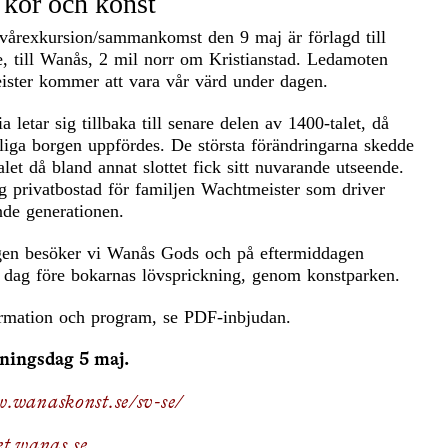
kor och konst
årexkursion/sammankomst den 9 maj är förlagd till
e, till Wanås, 2 mil norr om Kristianstad. Ledamoten
ter kommer att vara vår värd under dagen.
a letar sig tillbaka till senare delen av 1400-talet, då
liga borgen uppfördes. De största förändringarna skedde
let då bland annat slottet fick sitt nuvarande utseende.
ag privatbostad för familjen Wachtmeister som driver
nde generationen.
gen besöker vi Wanås Gods och på eftermiddagen
n dag före bokarnas lövsprickning, genom konstparken.
rmation och program, se PDF-inbjudan.
ningsdag 5 maj.
.wanaskonst.se/sv-se/
et.wanas.se