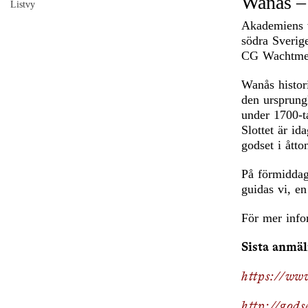
Wanås – 
Listvy
Akademiens v
södra Sverig
CG Wachtmeis
Wanås histori
den ursprung
under 1700-ta
Slottet är id
godset i åtto
På förmidda
guidas vi, e
För mer info
Sista anmäl
https://www
http://gods