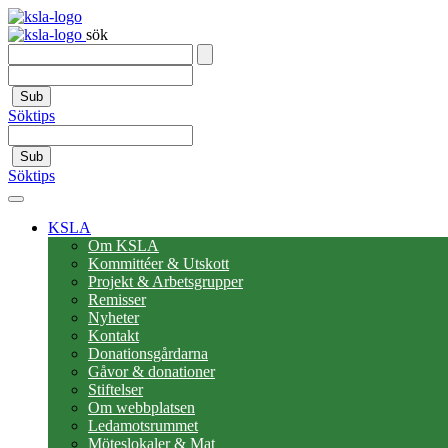
sök
Sub
Söktips
Sub
Söktips
KSLA
Om KSLA
Kommittéer & Utskott
Projekt & Arbetsgrupper
Remisser
Nyheter
Kontakt
Donationsgårdarna
Gåvor & donationer
Stiftelser
Om webbplatsen
Ledamotsrummet
Möteslokaler & Mat