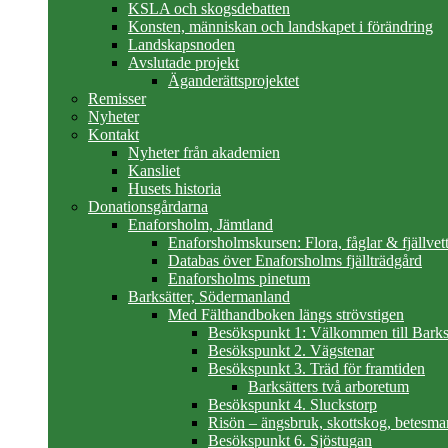
KSLA och skogsdebatten
Konsten, människan och landskapet i förändring
Landskapsnoden
Avslutade projekt
Äganderättsprojektet
Remisser
Nyheter
Kontakt
Nyheter från akademien
Kansliet
Husets historia
Donationsgårdarna
Enaforsholm, Jämtland
Enaforsholmskursen: Flora, fåglar & fjällvett
Databas över Enaforsholms fjällträdgård
Enaforsholms pinetum
Barksätter, Södermanland
Med Fälthandboken längs strövstigen
Besökspunkt 1: Välkommen till Barks
Besökspunkt 2. Vägstenar
Besökspunkt 3. Träd för framtiden
Barksätters två arboretum
Besökspunkt 4. Sluckstorp
Risön – ängsbruk, skottskog, betesma
Besökspunkt 6. Sjöstugan