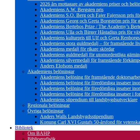
2026 års mottagare av akademiens priser och belö
Akademiens A.W. Bergsten pris
Akademiens S.O. Berg och Fajer Fajersson pris för 
Akademiens Georg och Greta Borgström pris för gl
Akademiens Bertebos Prize / The Academy’s Bert
Akademiens Ulla och Birger Håstadius pris för väx
Akademiens kulturpris till Ulf och Greta Renborg
Akademiens stora guldmedalj – för framstående liv
Akademiens medalj för rikare skördar
Akademiens guldmedalj för utomordentliga gärning
Akademiens silvermedalj för framstående förkämpe 
Anders Elofsons medalj
Akademiens belöningar
Akademiens belöning för framstående doktorsarbe
Akademiens belöning för föredömliga insatser in
Akademiens belöning för föredömliga insatser in
Akademiens belöning för föredömliga insatser i for
Akademiens stipendium till landsbygdsutvecklare
Regionala belöningar
Övriga belöningar
Anders Walls Landsbygdsstipendium
Konung Carl XVI Gustafs 50-årsfond för vetenskap
Bibliotek
Om BAHP
Bibliografisök