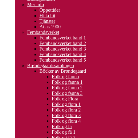
Mer info
Öppettider
Hitta hit
Tjänster
Atlas 1900
Fembandsverket
Fembandsverket band 1
Fembandsverket band 2
Fembandsverket band 3
Fembandsverket band 4
Fembandsverket band 5
Brøndegaardssamlingen
Böcker av Brøndegaard
Folk og fauna
Folk og fauna 1
Folk og fauna 2
Folk og fauna 3
Folk og Flora
Folk og flora 1
Folk og flora 2
Folk og flora 3
Folk og flora 4
Folk og fä
Folk og fä 1
Folk og fä 2