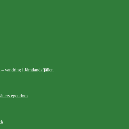
 – vandring i Jämtlandsfjällen
ätters egendom
rk