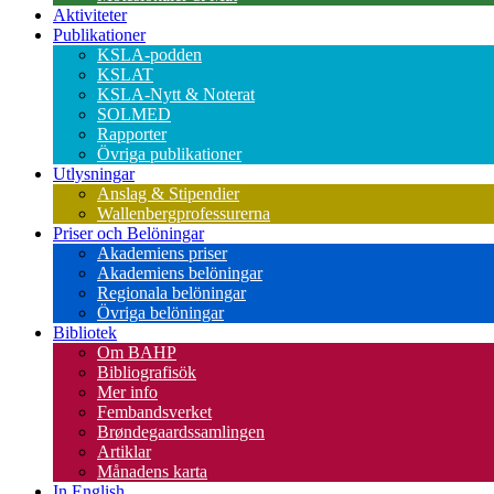
Aktiviteter
Publikationer
KSLA-podden
KSLAT
KSLA-Nytt & Noterat
SOLMED
Rapporter
Övriga publikationer
Utlysningar
Anslag & Stipendier
Wallenbergprofessurerna
Priser och Belöningar
Akademiens priser
Akademiens belöningar
Regionala belöningar
Övriga belöningar
Bibliotek
Om BAHP
Bibliografisök
Mer info
Fembandsverket
Brøndegaardssamlingen
Artiklar
Månadens karta
In English