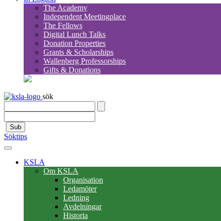
The Academy
Independent Meetingplace
The Fellows
Digital Lunch Talks
Donation Properties
Grants & Scholarships
Wallenberg Professorships
Gifts & Donations
sök
Sub
Söktips
KSLA
Om KSLA
Organisation
Ledamöter
Ledning
Avdelningar
Historia