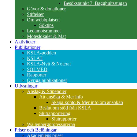
Besökspunkt 7. Bagghultsstugan
Gåvor & donationer
Stiftelser
Om webbplatsen
Söktips
Ledamotsrummet
Möteslokaler & Mat
Aktiviteter
Publikationer
KSLA-podden
KSLAT
KSLA-Nytt & Noterat
SOLMED
Rapporter
Övriga publikationer
Utlysningar
Anslag & Stipendier
Att ansöka & Mer info
Skapa konto & Mer info om ansökan
Beslut om stöd från KSLA
Slutrapportering
Slutrapporter
Wallenbergprofessurerna
Priser och Belöningar
Akademiens priser