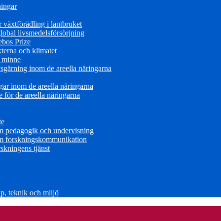
ningar
växtförädling i lantbruket
obal livsmedelsförsörjning
ebos Prize
terna och klimatet
s minne
sgärning inom de areella näringarna
ar inom de areella näringarna
för de areella näringarna
te
om pedagogik och undervisning
om forskningskommunikation
skningens tjänst
, teknik och miljö