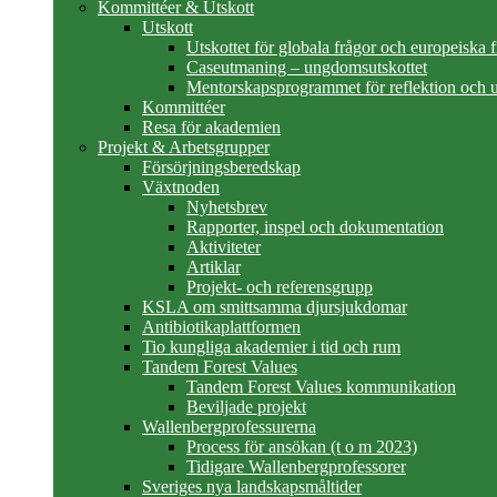
Kommittéer & Utskott
Utskott
Utskottet för globala frågor och europeiska 
Caseutmaning – ungdomsutskottet
Mentorskapsprogrammet för reflektion och u
Kommittéer
Resa för akademien
Projekt & Arbetsgrupper
Försörjningsberedskap
Växtnoden
Nyhetsbrev
Rapporter, inspel och dokumentation
Aktiviteter
Artiklar
Projekt- och referensgrupp
KSLA om smittsamma djursjukdomar
Antibiotikaplattformen
Tio kungliga akademier i tid och rum
Tandem Forest Values
Tandem Forest Values kommunikation
Beviljade projekt
Wallenbergprofessurerna
Process för ansökan (t o m 2023)
Tidigare Wallenbergprofessorer
Sveriges nya landskapsmåltider