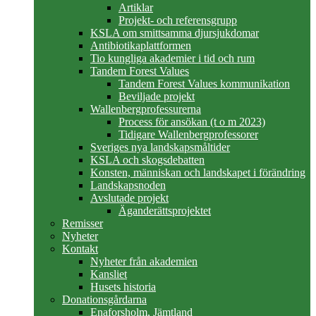
Artiklar
Projekt- och referensgrupp
KSLA om smittsamma djursjukdomar
Antibiotikaplattformen
Tio kungliga akademier i tid och rum
Tandem Forest Values
Tandem Forest Values kommunikation
Beviljade projekt
Wallenbergprofessurerna
Process för ansökan (t o m 2023)
Tidigare Wallenbergprofessorer
Sveriges nya landskapsmåltider
KSLA och skogsdebatten
Konsten, människan och landskapet i förändring
Landskapsnoden
Avslutade projekt
Äganderättsprojektet
Remisser
Nyheter
Kontakt
Nyheter från akademien
Kansliet
Husets historia
Donationsgårdarna
Enaforsholm, Jämtland