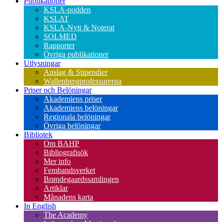
Publikationer
KSLA-podden
KSLAT
KSLA-Nytt & Noterat
SOLMED
Rapporter
Övriga publikationer
Utlysningar
Anslag & Stipendier
Wallenbergprofessurerna
Priser och Belöningar
Akademiens priser
Akademiens belöningar
Regionala belöningar
Övriga belöningar
Bibliotek
Om BAHP
Bibliografisök
Mer info
Fembandsverket
Brøndegaardssamlingen
Artiklar
Månadens karta
In English
The Academy