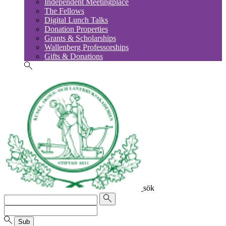
Independent Meetingplace
The Fellows
Digital Lunch Talks
Donation Properties
Grants & Scholarships
Wallenberg Professorships
Gifts & Donations
sök
Sub