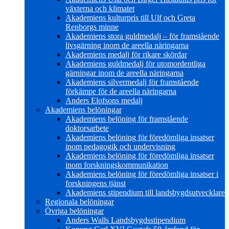
växterna och klimatet
Akademiens kulturpris till Ulf och Greta
Renborgs minne
Akademiens stora guldmedalj – för framstående
livsgärning inom de areella näringarna
Akademiens medalj för rikare skördar
Akademiens guldmedalj för utomordentliga
gärningar inom de areella näringarna
Akademiens silvermedalj för framstående
förkämpe för de areella näringarna
Anders Elofsons medalj
Akademiens belöningar
Akademiens belöning för framstående
doktorsarbete
Akademiens belöning för föredömliga insatser
inom pedagogik och undervisning
Akademiens belöning för föredömliga insatser
inom forskningskommunikation
Akademiens belöning för föredömliga insatser i
forskningens tjänst
Akademiens stipendium till landsbygdsutvecklare
Regionala belöningar
Övriga belöningar
Anders Walls Landsbygdsstipendium