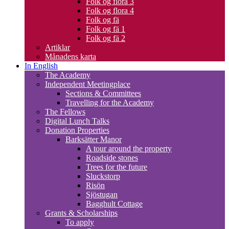
Folk og flora 3
Folk og flora 4
Folk og fä
Folk og fä 1
Folk og fä 2
Artiklar
Månadens karta
In English
The Academy
Independent Meetingplace
Sections & Committees
Travelling for the Academy
The Fellows
Digital Lunch Talks
Donation Properties
Barksätter Manor
A tour around the property
Roadside stones
Trees for the future
Sluckstorp
Risön
Sjöstugan
Bagghult Cottage
Grants & Scholarships
To apply