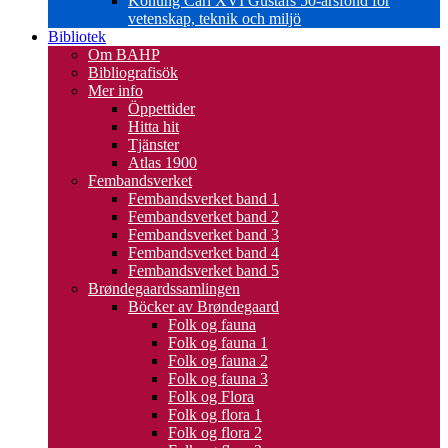
Konung Carl XVI Gustafs 50-årsfond för
vetenskap, teknik och miljö
Bibliotek
Om BAHP
Bibliografisök
Mer info
Öppettider
Hitta hit
Tjänster
Atlas 1900
Fembandsverket
Fembandsverket band 1
Fembandsverket band 2
Fembandsverket band 3
Fembandsverket band 4
Fembandsverket band 5
Brøndegaardssamlingen
Böcker av Brøndegaard
Folk og fauna
Folk og fauna 1
Folk og fauna 2
Folk og fauna 3
Folk og Flora
Folk og flora 1
Folk og flora 2