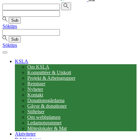
Sub
Söktips
Sub
Söktips
KSLA
Om KSLA
Kommittéer & Utskott
Projekt & Arbetsgrupper
Remisser
Nyheter
Kontakt
Donationsgårdarna
Gåvor & donationer
Stiftelser
Om webbplatsen
Ledamotsrummet
Möteslokaler & Mat
Aktiviteter