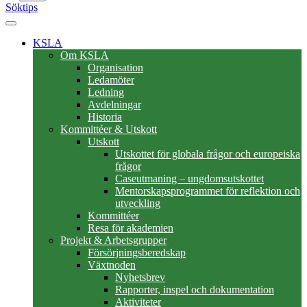
Söktips
KSLA
Om KSLA
Organisation
Ledamöter
Ledning
Avdelningar
Historia
Kommittéer & Utskott
Utskott
Utskottet för globala frågor och europeiska
frågor
Caseutmaning – ungdomsutskottet
Mentorskapsprogrammet för reflektion och
utveckling
Kommittéer
Resa för akademien
Projekt & Arbetsgrupper
Försörjningsberedskap
Växtnoden
Nyhetsbrev
Rapporter, inspel och dokumentation
Aktiviteter