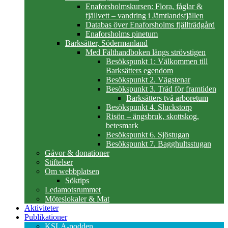
Enaforsholmskursen: Flora, fåglar &
fjällvett – vandring i Jämtlandsfjällen
Databas över Enaforsholms fjällträdgård
Enaforsholms pinetum
Barksätter, Södermanland
Med Fälthandboken längs strövstigen
Besökspunkt 1: Välkommen till
Barksätters egendom
Besökspunkt 2. Vägstenar
Besökspunkt 3. Träd för framtiden
Barksätters två arboretum
Besökspunkt 4. Sluckstorp
Risön – ängsbruk, skottskog,
betesmark
Besökspunkt 6. Sjöstugan
Besökspunkt 7. Bagghultsstugan
Gåvor & donationer
Stiftelser
Om webbplatsen
Söktips
Ledamotsrummet
Möteslokaler & Mat
Aktiviteter
Publikationer
KSLA-podden