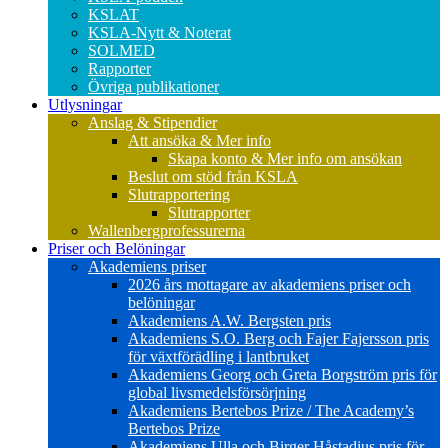
KSLAT
KSLA-Nytt & Noterat
SOLMED
Rapporter
Övriga publikationer
Utlysningar
Anslag & Stipendier
Att ansöka & Mer info
Skapa konto & Mer info om ansökan
Beslut om stöd från KSLA
Slutrapportering
Slutrapporter
Wallenbergprofessurerna
Priser och Belöningar
Akademiens priser
2026 års mottagare av akademiens priser och
belöningar
Akademiens A.W. Bergsten pris
Akademiens S.O. Berg och Fajer Fajersson pris
för växtförädling i lantbruket
Akademiens Georg och Greta Borgström pris för
global livsmedelsförsörjning
Akademiens Bertebos Prize / The Academy’s
Bertebos Prize
Akademiens Ulla och Birger Håstadius pris för