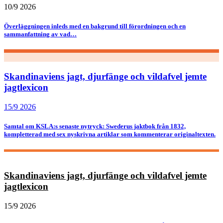
10/9 2026
Överläggningen inleds med en bakgrund till förordningen och en
sammanfattning av vad…
Skandinaviens jagt, djurfänge och vildafvel jemte
jagtlexicon
15/9 2026
Samtal om KSLA:s senaste nytryck: Swederus jaktbok från 1832,
kompletterad med sex nyskrivna artiklar som kommenterar originaltexten.
Skandinaviens jagt, djurfänge och vildafvel jemte
jagtlexicon
15/9 2026