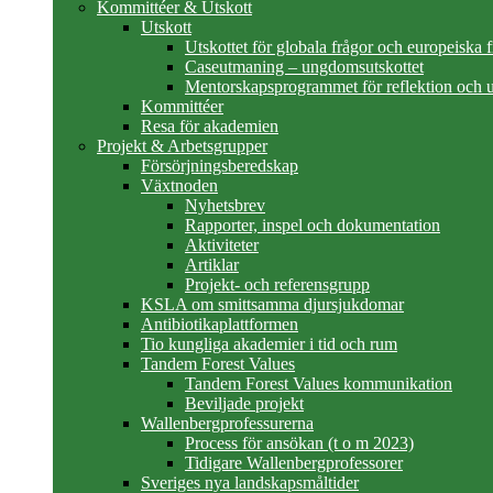
Kommittéer & Utskott
Utskott
Utskottet för globala frågor och europeiska 
Caseutmaning – ungdomsutskottet
Mentorskapsprogrammet för reflektion och u
Kommittéer
Resa för akademien
Projekt & Arbetsgrupper
Försörjningsberedskap
Växtnoden
Nyhetsbrev
Rapporter, inspel och dokumentation
Aktiviteter
Artiklar
Projekt- och referensgrupp
KSLA om smittsamma djursjukdomar
Antibiotikaplattformen
Tio kungliga akademier i tid och rum
Tandem Forest Values
Tandem Forest Values kommunikation
Beviljade projekt
Wallenbergprofessurerna
Process för ansökan (t o m 2023)
Tidigare Wallenbergprofessorer
Sveriges nya landskapsmåltider