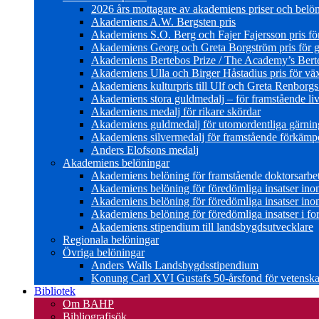
2026 års mottagare av akademiens priser och belö
Akademiens A.W. Bergsten pris
Akademiens S.O. Berg och Fajer Fajersson pris för 
Akademiens Georg och Greta Borgström pris för gl
Akademiens Bertebos Prize / The Academy’s Bert
Akademiens Ulla och Birger Håstadius pris för väx
Akademiens kulturpris till Ulf och Greta Renborg
Akademiens stora guldmedalj – för framstående liv
Akademiens medalj för rikare skördar
Akademiens guldmedalj för utomordentliga gärning
Akademiens silvermedalj för framstående förkämpe 
Anders Elofsons medalj
Akademiens belöningar
Akademiens belöning för framstående doktorsarbe
Akademiens belöning för föredömliga insatser in
Akademiens belöning för föredömliga insatser in
Akademiens belöning för föredömliga insatser i for
Akademiens stipendium till landsbygdsutvecklare
Regionala belöningar
Övriga belöningar
Anders Walls Landsbygdsstipendium
Konung Carl XVI Gustafs 50-årsfond för vetenskap
Bibliotek
Om BAHP
Bibliografisök