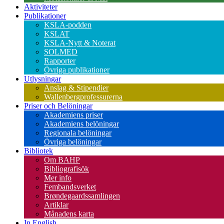
Aktiviteter
Publikationer
KSLA-podden
KSLAT
KSLA-Nytt & Noterat
SOLMED
Rapporter
Övriga publikationer
Utlysningar
Anslag & Stipendier
Wallenbergprofessurerna
Priser och Belöningar
Akademiens priser
Akademiens belöningar
Regionala belöningar
Övriga belöningar
Bibliotek
Om BAHP
Bibliografisök
Mer info
Fembandsverket
Brøndegaardssamlingen
Artiklar
Månadens karta
In English