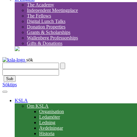
The Academy
Independent Meetingplace
The Fellows
Digital Lunch Talks
Donation Properties
Grants & Scholarships
Wallenberg Professorships
Gifts & Donations
sök
Sub
Söktips
KSLA
Om KSLA
Organisation
Ledamöter
Ledning
Avdelningar
Historia