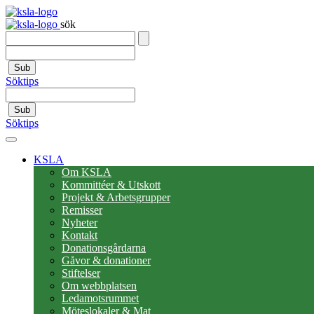
sök
Sub
Söktips
Sub
Söktips
KSLA
Om KSLA
Kommittéer & Utskott
Projekt & Arbetsgrupper
Remisser
Nyheter
Kontakt
Donationsgårdarna
Gåvor & donationer
Stiftelser
Om webbplatsen
Ledamotsrummet
Möteslokaler & Mat