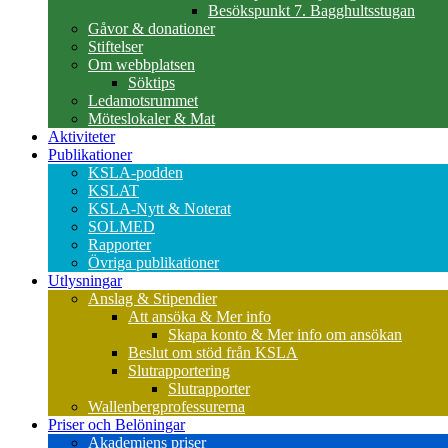
Besökspunkt 7. Bagghultsstugan
Gåvor & donationer
Stiftelser
Om webbplatsen
Söktips
Ledamotsrummet
Möteslokaler & Mat
Aktiviteter
Publikationer
KSLA-podden
KSLAT
KSLA-Nytt & Noterat
SOLMED
Rapporter
Övriga publikationer
Utlysningar
Anslag & Stipendier
Att ansöka & Mer info
Skapa konto & Mer info om ansökan
Beslut om stöd från KSLA
Slutrapportering
Slutrapporter
Wallenbergprofessurerna
Priser och Belöningar
Akademiens priser