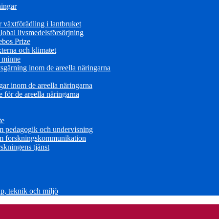
ningar
växtförädling i lantbruket
obal livsmedelsförsörjning
ebos Prize
terna och klimatet
s minne
sgärning inom de areella näringarna
ar inom de areella näringarna
för de areella näringarna
te
om pedagogik och undervisning
om forskningskommunikation
skningens tjänst
, teknik och miljö