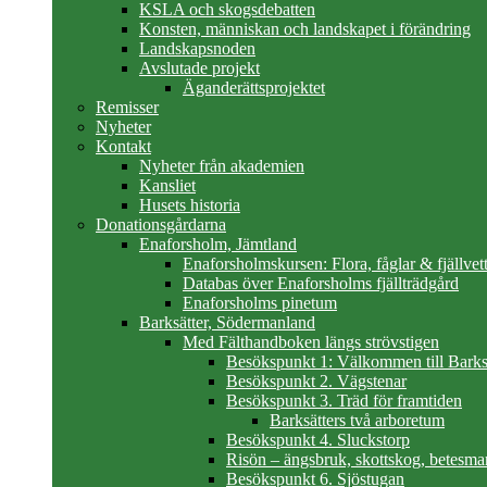
KSLA och skogsdebatten
Konsten, människan och landskapet i förändring
Landskapsnoden
Avslutade projekt
Äganderättsprojektet
Remisser
Nyheter
Kontakt
Nyheter från akademien
Kansliet
Husets historia
Donationsgårdarna
Enaforsholm, Jämtland
Enaforsholmskursen: Flora, fåglar & fjällvett
Databas över Enaforsholms fjällträdgård
Enaforsholms pinetum
Barksätter, Södermanland
Med Fälthandboken längs strövstigen
Besökspunkt 1: Välkommen till Barks
Besökspunkt 2. Vägstenar
Besökspunkt 3. Träd för framtiden
Barksätters två arboretum
Besökspunkt 4. Sluckstorp
Risön – ängsbruk, skottskog, betesma
Besökspunkt 6. Sjöstugan