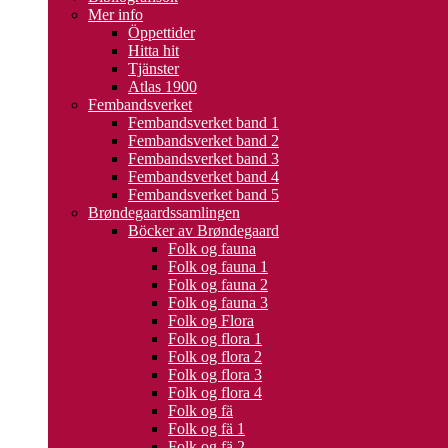
Mer info
Öppettider
Hitta hit
Tjänster
Atlas 1900
Fembandsverket
Fembandsverket band 1
Fembandsverket band 2
Fembandsverket band 3
Fembandsverket band 4
Fembandsverket band 5
Brøndegaardssamlingen
Böcker av Brøndegaard
Folk og fauna
Folk og fauna 1
Folk og fauna 2
Folk og fauna 3
Folk og Flora
Folk og flora 1
Folk og flora 2
Folk og flora 3
Folk og flora 4
Folk og fä
Folk og fä 1
Folk og fä 2