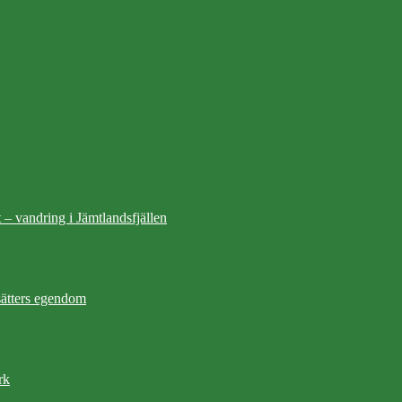
 – vandring i Jämtlandsfjällen
ätters egendom
rk