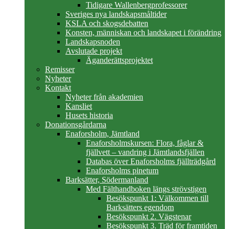
Tidigare Wallenbergprofessorer
Sveriges nya landskapsmåltider
KSLA och skogsdebatten
Konsten, människan och landskapet i förändring
Landskapsnoden
Avslutade projekt
Äganderättsprojektet
Remisser
Nyheter
Kontakt
Nyheter från akademien
Kansliet
Husets historia
Donationsgårdarna
Enaforsholm, Jämtland
Enaforsholmskursen: Flora, fåglar &
fjällvett – vandring i Jämtlandsfjällen
Databas över Enaforsholms fjällträdgård
Enaforsholms pinetum
Barksätter, Södermanland
Med Fälthandboken längs strövstigen
Besökspunkt 1: Välkommen till
Barksätters egendom
Besökspunkt 2. Vägstenar
Besökspunkt 3. Träd för framtiden