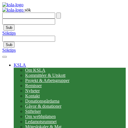
sök
Sub
Söktips
Sub
Söktips
KSLA
Om KSLA
Kommittéer & Utskott
Projekt & Arbetsgrupper
Remisser
Nyheter
Kontakt
Donationsgårdarna
Gåvor & donationer
Stiftelser
Om webbplatsen
Ledamotsrummet
Möteslokaler & Mat