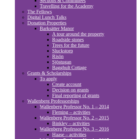
Sections & Committees
Travelling for the Academy
The Fellows
Digital Lunch Talks
Donation Properties
Barksätter Manor
A tour around the property
Roadside stones
Trees for the future
Sluckstorp
Risön
Sjöstugan
Bagghult Cottage
Grants & Scholarships
To apply
Create account
Decision on grants
Final reporting of grants
Wallenberg Professorships
Wallenberg Professor No. 1 – 2014
Fleming – activities
Wallenberg Professor No. 2 – 2015
Binkley – activities
Wallenberg Professor No. 3 – 2016
Haase – activities