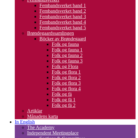
Fembandsverket band 1
Fembandsverket band 2
Fembandsverket band 3
Fembandsverket band 4
Fembandsverket band 5
Brøndegaardssamlingen
Böcker av Brøndegaard
Folk og fauna
Folk og fauna 1
Folk og fauna 2
Folk og fauna 3
Folk og Flora
Folk og flora 1
Folk og flora 2
Folk og flora 3
Folk og flora 4
Folk og fä
Folk og fä 1
Folk og fä 2
Artiklar
Månadens karta
In English
The Academy
Independent Meetingplace