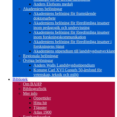
Anders Elofsons medalj
Akademiens belöningar
Akademiens belöning för framstående
doktorsarbete
Akademiens belöning för föredömliga insatser
inom pedagogik och undervisning
Akademiens belöning för föredömliga insatser
inom forskningskommunikation
Akademiens belöning för föredömliga insatser i
forskningens tjänst
Akademiens stipendium till landsbygdsutvecklare
Regionala belöningar
Övriga belöningar
Anders Walls Landsbygdsstipendium
Konung Carl XVI Gustafs 50-årsfond för
vetenskap, teknik och miljö
Bibliotek
Om BAHP
Bibliografisök
Mer info
Öppettider
Hitta hit
Tjänster
Atlas 1900
Fembandsverket