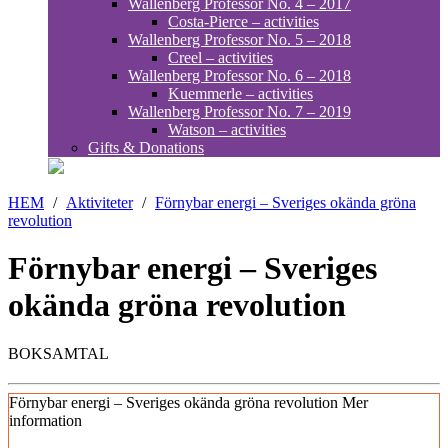
Wallenberg Professor No. 4 – 2017
Costa-Pierce – activities
Wallenberg Professor No. 5 – 2018
Creel – activities
Wallenberg Professor No. 6 – 2018
Kuemmerle – activities
Wallenberg Professor No. 7 – 2019
Watson – activities
Gifts & Donations
HEM
/
Aktiviteter
/
Förnybar energi – Sveriges okända gröna
revolution
Förnybar energi – Sveriges
okända gröna revolution
BOKSAMTAL
Förnybar energi – Sveriges okända gröna revolution
Mer
information