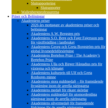
Slutrapportering
Slutrapporter
Wallenbergprofessurerna
Priser och Belöningar
Akademiens priser
2026 års mottagare av akademiens priser och
belöningar
Akademiens A.W. Bergsten pris
Akademiens S.O. Berg och Fajer Fajersson pris
för växtförädling i lantbruket
Akademiens Georg och Greta Borgström pris för
global livsmedelsförsörjning
Akademiens Bertebos Prize / The Academy’s
Bertebos Prize
Akademiens Ulla och Birger Håstadius pris för
växterna och klimatet
Akademiens kulturpris till Ulf och Greta
Renborgs minne
Akademiens stora guldmedalj – för framstående
livsgärning inom de areella näringarna
Akademiens medalj för rikare skördar
Akademiens guldmedalj för utomordentliga
gärningar inom de areella näringarna
Akademiens silvermedalj för framstående
förkämpe för de areella näringarna