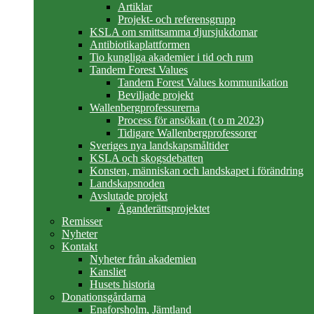
Artiklar
Projekt- och referensgrupp
KSLA om smittsamma djursjukdomar
Antibiotikaplattformen
Tio kungliga akademier i tid och rum
Tandem Forest Values
Tandem Forest Values kommunikation
Beviljade projekt
Wallenbergprofessurerna
Process för ansökan (t o m 2023)
Tidigare Wallenbergprofessorer
Sveriges nya landskapsmåltider
KSLA och skogsdebatten
Konsten, människan och landskapet i förändring
Landskapsnoden
Avslutade projekt
Äganderättsprojektet
Remisser
Nyheter
Kontakt
Nyheter från akademien
Kansliet
Husets historia
Donationsgårdarna
Enaforsholm, Jämtland