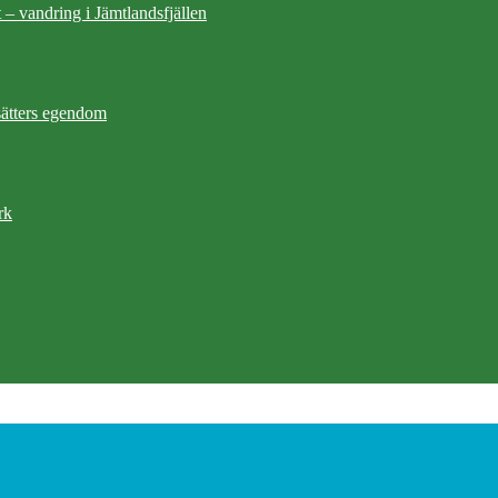
 – vandring i Jämtlandsfjällen
ätters egendom
rk