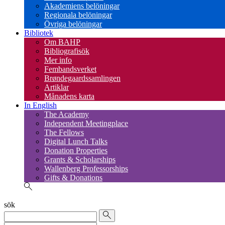
Akademiens belöningar
Regionala belöningar
Övriga belöningar
Bibliotek
Om BAHP
Bibliografisök
Mer info
Fembandsverket
Brøndegaardssamlingen
Artiklar
Månadens karta
In English
The Academy
Independent Meetingplace
The Fellows
Digital Lunch Talks
Donation Properties
Grants & Scholarships
Wallenberg Professorships
Gifts & Donations
sök