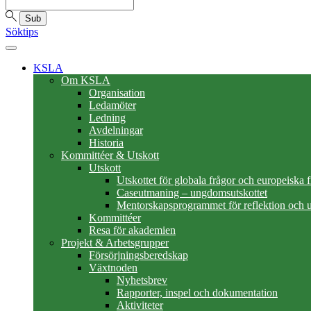
Sub
Söktips
KSLA
Om KSLA
Organisation
Ledamöter
Ledning
Avdelningar
Historia
Kommittéer & Utskott
Utskott
Utskottet för globala frågor och europeiska 
Caseutmaning – ungdomsutskottet
Mentorskapsprogrammet för reflektion och u
Kommittéer
Resa för akademien
Projekt & Arbetsgrupper
Försörjningsberedskap
Växtnoden
Nyhetsbrev
Rapporter, inspel och dokumentation
Aktiviteter