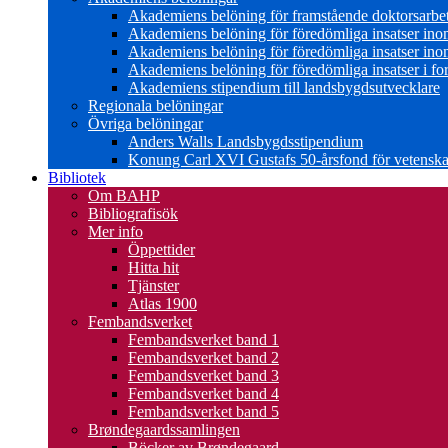
Akademiens belöning för framstående doktorsarbe
Akademiens belöning för föredömliga insatser in
Akademiens belöning för föredömliga insatser in
Akademiens belöning för föredömliga insatser i for
Akademiens stipendium till landsbygdsutvecklare
Regionala belöningar
Övriga belöningar
Anders Walls Landsbygdsstipendium
Konung Carl XVI Gustafs 50-årsfond för vetenskap
Bibliotek
Om BAHP
Bibliografisök
Mer info
Öppettider
Hitta hit
Tjänster
Atlas 1900
Fembandsverket
Fembandsverket band 1
Fembandsverket band 2
Fembandsverket band 3
Fembandsverket band 4
Fembandsverket band 5
Brøndegaardssamlingen
Böcker av Brøndegaard