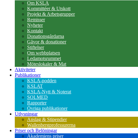
Om KSLA
Kommittéer & Utskott
Projekt & Arbetsgrupper
Remisser
Nyheter
Kontakt
Donationsgårdarna
Gåvor & donationer
Stiftelser
Om webbplatsen
Ledamotsrummet
Möteslokaler & Mat
Aktiviteter
Publikationer
KSLA-podden
KSLAT
KSLA-Nytt & Noterat
SOLMED
Rapporter
Övriga publikationer
Utlysningar
Anslag & Stipendier
Wallenbergprofessurerna
Priser och Belöningar
Akademiens priser