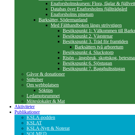
Enaforsholmskursen: Flora, fåglar & fjällvett
Databas över Enaforsholms fjällträdgård
Enaforsholms pinetum
Barksätter, Södermanland
Med Fälthandboken längs strövstigen
Besökspunkt 1: Välkommen till Barks
Besökspunkt 2. Vägstenar
Besökspunkt 3. Träd för framtiden
Barksätters två arboretum
Besökspunkt 4. Sluckstorp
Risön – ängsbruk, skottskog, betesma
Besökspunkt 6. Sjöstugan
Besökspunkt 7. Bagghultsstugan
Gåvor & donationer
Stiftelser
Om webbplatsen
Söktips
Ledamotsrummet
Möteslokaler & Mat
Aktiviteter
Publikationer
KSLA-podden
KSLAT
KSLA-Nytt & Noterat
SOLMED