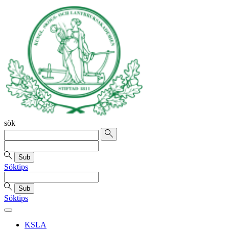
sök
Sub
Söktips
Sub
Söktips
KSLA