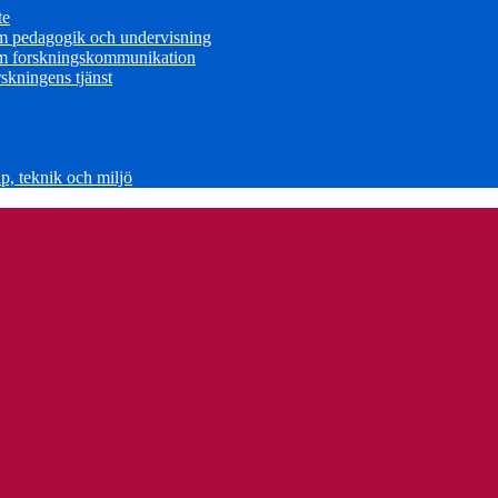
te
om pedagogik och undervisning
om forskningskommunikation
skningens tjänst
, teknik och miljö