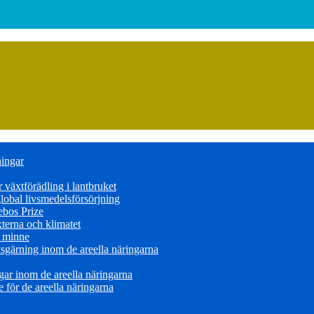
ningar
växtförädling i lantbruket
obal livsmedelsförsörjning
ebos Prize
terna och klimatet
s minne
sgärning inom de areella näringarna
ar inom de areella näringarna
för de areella näringarna