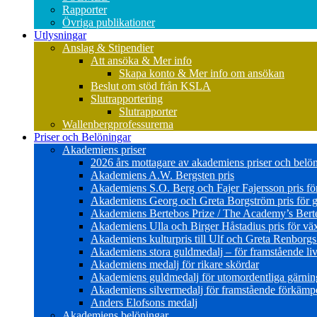
Rapporter
Övriga publikationer
Utlysningar
Anslag & Stipendier
Att ansöka & Mer info
Skapa konto & Mer info om ansökan
Beslut om stöd från KSLA
Slutrapportering
Slutrapporter
Wallenbergprofessurerna
Priser och Belöningar
Akademiens priser
2026 års mottagare av akademiens priser och belö
Akademiens A.W. Bergsten pris
Akademiens S.O. Berg och Fajer Fajersson pris för 
Akademiens Georg och Greta Borgström pris för gl
Akademiens Bertebos Prize / The Academy’s Bert
Akademiens Ulla och Birger Håstadius pris för väx
Akademiens kulturpris till Ulf och Greta Renborg
Akademiens stora guldmedalj – för framstående liv
Akademiens medalj för rikare skördar
Akademiens guldmedalj för utomordentliga gärning
Akademiens silvermedalj för framstående förkämpe 
Anders Elofsons medalj
Akademiens belöningar