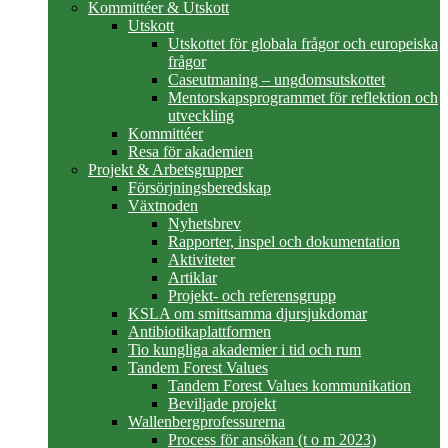
Kommittéer & Utskott
Utskott
Utskottet för globala frågor och europeiska
frågor
Caseutmaning – ungdomsutskottet
Mentorskapsprogrammet för reflektion och
utveckling
Kommittéer
Resa för akademien
Projekt & Arbetsgrupper
Försörjningsberedskap
Växtnoden
Nyhetsbrev
Rapporter, inspel och dokumentation
Aktiviteter
Artiklar
Projekt- och referensgrupp
KSLA om smittsamma djursjukdomar
Antibiotikaplattformen
Tio kungliga akademier i tid och rum
Tandem Forest Values
Tandem Forest Values kommunikation
Beviljade projekt
Wallenbergprofessurerna
Process för ansökan (t o m 2023)