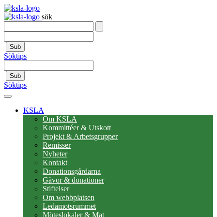
sök
Sub
Söktips
Sub
Söktips
KSLA
Om KSLA
Kommittéer & Utskott
Projekt & Arbetsgrupper
Remisser
Nyheter
Kontakt
Donationsgårdarna
Gåvor & donationer
Stiftelser
Om webbplatsen
Ledamotsrummet
Möteslokaler & Mat