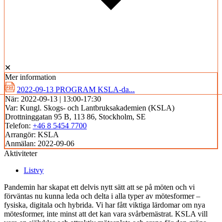
✕
Mer information
2022-09-13 PROGRAM KSLA-da...
När:
2022-09-13 | 13:00-17:30
Var:
Kungl. Skogs- och Lantbruksakademien (KSLA)
Drottninggatan 95 B, 113 86, Stockholm, SE
Telefon:
+46 8 5454 7700
Arrangör:
KSLA
Anmälan:
2022-09-06
Aktiviteter
Listvy
Pandemin har skapat ett delvis nytt sätt att se på möten och vi
förväntas nu kunna leda och delta i alla typer av mötesformer –
fysiska, digitala och hybrida. Vi har fått viktiga lärdomar om nya
mötesformer, inte minst att det kan vara svårbemästrat. KSLA vill