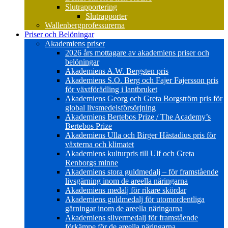
Slutrapportering
Slutrapporter
Wallenbergprofessurerna
Priser och Belöningar
Akademiens priser
2026 års mottagare av akademiens priser och
belöningar
Akademiens A.W. Bergsten pris
Akademiens S.O. Berg och Fajer Fajersson pris
för växtförädling i lantbruket
Akademiens Georg och Greta Borgström pris för
global livsmedelsförsörjning
Akademiens Bertebos Prize / The Academy’s
Bertebos Prize
Akademiens Ulla och Birger Håstadius pris för
växterna och klimatet
Akademiens kulturpris till Ulf och Greta
Renborgs minne
Akademiens stora guldmedalj – för framstående
livsgärning inom de areella näringarna
Akademiens medalj för rikare skördar
Akademiens guldmedalj för utomordentliga
gärningar inom de areella näringarna
Akademiens silvermedalj för framstående
förkämpe för de areella näringarna