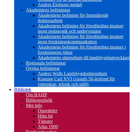
Anders Elofsons medalj
Akademiens belöningar
Akademiens belöning för framstående
doktorsarbete
Akademiens belöning för föredömliga insatser
inom pedagogik och undervisning
Akademiens belöning för föredömliga insatser
inom forskningskommunikation
Akademiens belöning för föredömliga insatser i
forskningens tjänst
Akademiens stipendium till landsbygdsutvecklare
Regionala belöningar
Övriga belöningar
Anders Walls Landsbygdsstipendium
Konung Carl XVI Gustafs 50-årsfond för
vetenskap, teknik och miljö
Bibliotek
Om BAHP
Bibliografisök
Mer info
Öppettider
Hitta hit
Tjänster
Atlas 1900
Fembandsverket