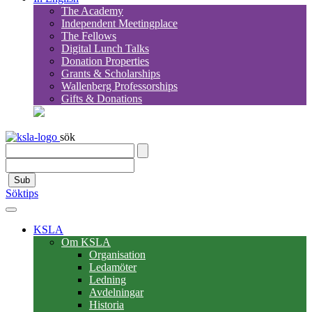
The Academy
Independent Meetingplace
The Fellows
Digital Lunch Talks
Donation Properties
Grants & Scholarships
Wallenberg Professorships
Gifts & Donations
sök
Sub
Söktips
KSLA
Om KSLA
Organisation
Ledamöter
Ledning
Avdelningar
Historia