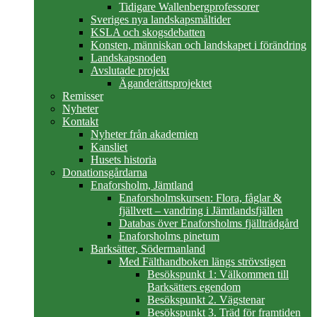
Tidigare Wallenbergprofessorer
Sveriges nya landskapsmåltider
KSLA och skogsdebatten
Konsten, människan och landskapet i förändring
Landskapsnoden
Avslutade projekt
Äganderättsprojektet
Remisser
Nyheter
Kontakt
Nyheter från akademien
Kansliet
Husets historia
Donationsgårdarna
Enaforsholm, Jämtland
Enaforsholmskursen: Flora, fåglar &
fjällvett – vandring i Jämtlandsfjällen
Databas över Enaforsholms fjällträdgård
Enaforsholms pinetum
Barksätter, Södermanland
Med Fälthandboken längs strövstigen
Besökspunkt 1: Välkommen till
Barksätters egendom
Besökspunkt 2. Vägstenar
Besökspunkt 3. Träd för framtiden