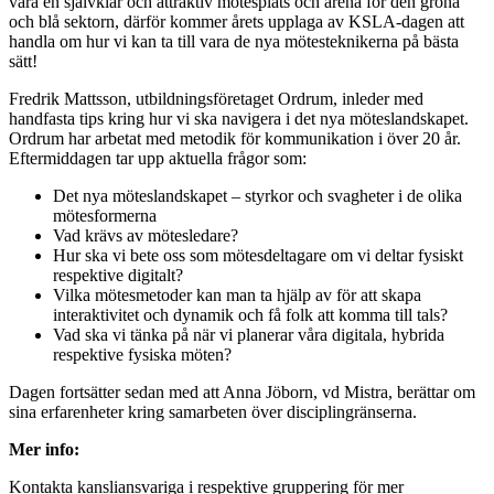
vara en självklar och attraktiv mötesplats och arena för den gröna
och blå sektorn, därför kommer årets upplaga av KSLA-dagen att
handla om hur vi kan ta till vara de nya mötesteknikerna på bästa
sätt!
Fredrik Mattsson, utbildningsföretaget Ordrum, inleder med
handfasta tips kring hur vi ska navigera i det nya möteslandskapet.
Ordrum har arbetat med metodik för kommunikation i över 20 år.
Eftermiddagen tar upp aktuella frågor som:
Det nya möteslandskapet – styrkor och svagheter i de olika
mötesformerna
Vad krävs av mötesledare?
Hur ska vi bete oss som mötesdeltagare om vi deltar fysiskt
respektive digitalt?
Vilka mötesmetoder kan man ta hjälp av för att skapa
interaktivitet och dynamik och få folk att komma till tals?
Vad ska vi tänka på när vi planerar våra digitala, hybrida
respektive fysiska möten?
Dagen fortsätter sedan med att Anna Jöborn, vd Mistra, berättar om
sina erfarenheter kring samarbeten över disciplingränserna.
Mer info:
Kontakta kansliansvariga i respektive gruppering för mer