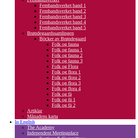
Fembandsverket band 1
Fembandsverket band 2
Fembandsverket band 3
Fembandsverket band 4
Fembandsverket band 5
Brøndegaardssamlingen
Böcker av Brøndegaard
Folk og fauna
Folk og fauna 1
Folk og fauna 2
Folk og fauna 3
Folk og Flora
Folk og flora 1
Folk og flora 2
Folk og flora 3
Folk og flora 4
Folk og fä
Folk og fä 1
Folk og fä 2
Artiklar
Månadens karta
In English
The Academy
Independent Meetingplace