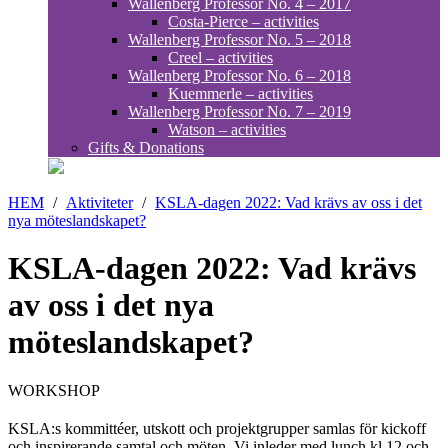
Wallenberg Professor No. 4 – 2017
Costa-Pierce – activities
Wallenberg Professor No. 5 – 2018
Creel – activities
Wallenberg Professor No. 6 – 2018
Kuemmerle – activities
Wallenberg Professor No. 7 – 2019
Watson – activities
Gifts & Donations
HEM
/
Aktiviteter
/
KSLA-dagen 2022: Vad krävs av oss i det
nya möteslandskapet?
KSLA-dagen 2022: Vad krävs
av oss i det nya
möteslandskapet?
WORKSHOP
KSLA:s kommittéer, utskott och projektgrupper samlas för kickoff
och inspirerande samtal och möten. Vi inleder med lunch kl 12 och