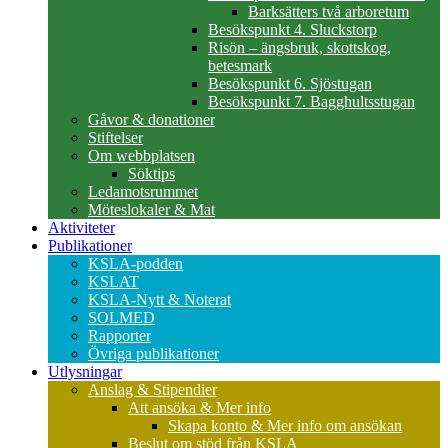
Barksätters två arboretum
Besökspunkt 4. Sluckstorp
Risön – ängsbruk, skottskog,
betesmark
Besökspunkt 6. Sjöstugan
Besökspunkt 7. Bagghultsstugan
Gåvor & donationer
Stiftelser
Om webbplatsen
Söktips
Ledamotsrummet
Möteslokaler & Mat
Aktiviteter
Publikationer
KSLA-podden
KSLAT
KSLA-Nytt & Noterat
SOLMED
Rapporter
Övriga publikationer
Utlysningar
Anslag & Stipendier
Att ansöka & Mer info
Skapa konto & Mer info om ansökan
Beslut om stöd från KSLA