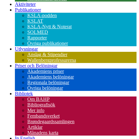
Aktiviteter
Publikationer
KSLA-podden
KSLAT
KSLA-Nytt & Noterat
SOLMED
Rapporter
Övriga publikationer
Utlysningar
Anslag & Stipendier
Wallenbergprofessurerna
Priser och Belöningar
Akademiens priser
Akademiens belöningar
Regionala belöningar
Övriga belöningar
Bibliotek
Om BAHP
Bibliografisök
Mer info
Fembandsverket
Brøndegaardssamlingen
Artiklar
Månadens karta
In English