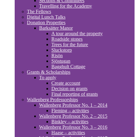
Sections & Committees
Travelling for the Academy
The Fellows
Digital Lunch Talks
Donation Properties
Barksätter Manor
A tour around the property
Roadside stones
Trees for the future
Sluckstorp
Risön
Sjöstugan
Bagghult Cottage
Grants & Scholarships
To apply
Create account
Decision on grants
Final reporting of grants
Wallenberg Professorships
Wallenberg Professor No. 1 – 2014
Fleming – activities
Wallenberg Professor No. 2 – 2015
Binkley – activities
Wallenberg Professor No. 3 – 2016
Haase – activities