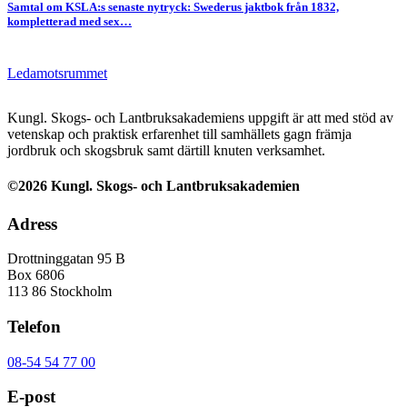
Samtal om KSLA:s senaste nytryck: Swederus jaktbok från 1832,
kompletterad med sex…
Ledamotsrummet
Kungl. Skogs- och Lantbruksakademiens uppgift är att med stöd av
vetenskap och praktisk erfarenhet till samhällets gagn främja
jordbruk och skogsbruk samt därtill knuten verksamhet.
©2026 Kungl. Skogs- och Lantbruksakademien
Adress
Drottninggatan 95 B
Box 6806
113 86 Stockholm
Telefon
08-54 54 77 00
E-post