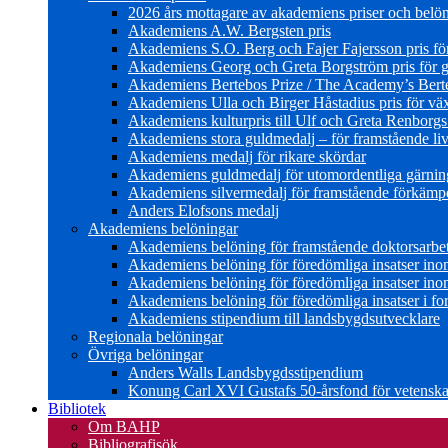
2026 års mottagare av akademiens priser och belö
Akademiens A.W. Bergsten pris
Akademiens S.O. Berg och Fajer Fajersson pris för 
Akademiens Georg och Greta Borgström pris för gl
Akademiens Bertebos Prize / The Academy’s Bert
Akademiens Ulla och Birger Håstadius pris för väx
Akademiens kulturpris till Ulf och Greta Renborg
Akademiens stora guldmedalj – för framstående liv
Akademiens medalj för rikare skördar
Akademiens guldmedalj för utomordentliga gärning
Akademiens silvermedalj för framstående förkämpe 
Anders Elofsons medalj
Akademiens belöningar
Akademiens belöning för framstående doktorsarbe
Akademiens belöning för föredömliga insatser in
Akademiens belöning för föredömliga insatser in
Akademiens belöning för föredömliga insatser i for
Akademiens stipendium till landsbygdsutvecklare
Regionala belöningar
Övriga belöningar
Anders Walls Landsbygdsstipendium
Konung Carl XVI Gustafs 50-årsfond för vetenskap
Bibliotek
Om BAHP
Bibliografisök