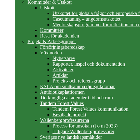
Kommittéer & Utskott
Utskott
Utskottet för globala frågor och europeiska 
Caseutmaning – ungdomsutskottet
Mentorskapsprogrammet för reflektion och u
Kommittéer
Resa för akademien
Projekt & Arbetsgrupper
Försörjningsberedskap
Växtnoden
Nyhetsbrev
Rapporter, inspel och dokumentation
Aktiviteter
Artiklar
Projekt- och referensgrupp
KSLA om smittsamma djursjukdomar
Antibiotikaplattformen
Tio kungliga akademier i tid och rum
Tandem Forest Values
Tandem Forest Values kommunikation
Beviljade projekt
Wallenbergprofessurerna
Process för ansökan (t o m 2023)
Tidigare Wallenbergprofessorer
Sveriges nya landskapsmåltider