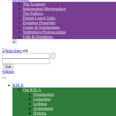
The Academy
Independent Meetingplace
The Fellows
Digital Lunch Talks
Donation Properties
Grants & Scholarships
Wallenberg Professorships
Gifts & Donations
sök
Sub
Söktips
KSLA
Om KSLA
Organisation
Ledamöter
Ledning
Avdelningar
Historia