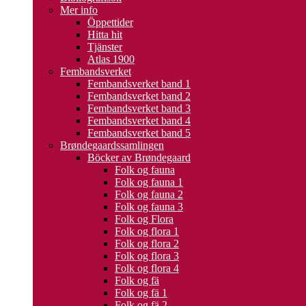
Mer info
Öppettider
Hitta hit
Tjänster
Atlas 1900
Fembandsverket
Fembandsverket band 1
Fembandsverket band 2
Fembandsverket band 3
Fembandsverket band 4
Fembandsverket band 5
Brøndegaardssamlingen
Böcker av Brøndegaard
Folk og fauna
Folk og fauna 1
Folk og fauna 2
Folk og fauna 3
Folk og Flora
Folk og flora 1
Folk og flora 2
Folk og flora 3
Folk og flora 4
Folk og fä
Folk og fä 1
Folk og fä 2