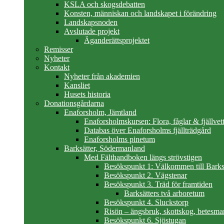
KSLA och skogsdebatten
Konsten, människan och landskapet i förändring
Landskapsnoden
Avslutade projekt
Äganderättsprojektet
Remisser
Nyheter
Kontakt
Nyheter från akademien
Kansliet
Husets historia
Donationsgårdarna
Enaforsholm, Jämtland
Enaforsholmskursen: Flora, fåglar & fjällvett
Databas över Enaforsholms fjällträdgård
Enaforsholms pinetum
Barksätter, Södermanland
Med Fälthandboken längs strövstigen
Besökspunkt 1: Välkommen till Barks
Besökspunkt 2. Vägstenar
Besökspunkt 3. Träd för framtiden
Barksätters två arboretum
Besökspunkt 4. Sluckstorp
Risön – ängsbruk, skottskog, betesma
Besökspunkt 6. Sjöstugan