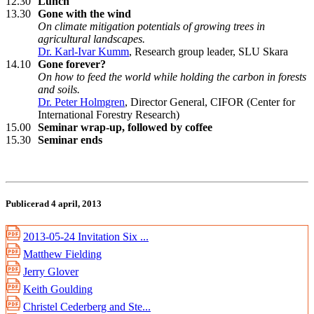
12.30
Lunch
13.30
Gone with the wind
On climate mitigation potentials of growing trees in
agricultural landscapes.
Dr. Karl-Ivar Kumm
, Research group leader, SLU Skara
14.10
Gone forever?
On how to feed the world while holding the carbon in forests
and soils.
Dr. Peter Holmgren
, Director General, CIFOR (Center for
International Forestry Research)
15.00
Seminar wrap-up, followed by coffee
15.30
Seminar ends
Publicerad 4 april, 2013
2013-05-24 Invitation Six ...
Matthew Fielding
Jerry Glover
Keith Goulding
Christel Cederberg and Ste...