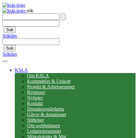
sök
Sub
Söktips
Sub
Söktips
KSLA
Om KSLA
Kommittéer & Utskott
Projekt & Arbetsgrupper
Remisser
Nyheter
Kontakt
Donationsgårdarna
Gåvor & donationer
Stiftelser
Om webbplatsen
Ledamotsrummet
Möteslokaler & Mat