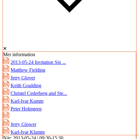
✕
Mer information
2013-05-24 Invitation Six ...
Matthew Fielding
Jerry Glover
Keith Goulding
Christel Cederberg and Ste...
Karl-Ivar Kumm
Peter Holmgren
Jerry Glower
Karl-Ivar Klumm
När:
2013-05-24 | 09:30-15:30