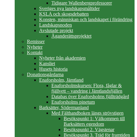
Tidigare Wallenbergprofessorer
Sveriges nya landskapsmåltider
KSLA och skogsdebatten
Konsten, människan och landskapet i förändring
Landskapsnoden
Avslutade projekt
Äganderättsprojektet
Remisser
Nyheter
Kontakt
Nyheter från akademien
Kansliet
Husets historia
Donationsgårdarna
Enaforsholm, Jämtland
Enaforsholmskursen: Flora, fåglar &
fjällvett – vandring i Jämtlandsfjällen
Databas över Enaforsholms fjällträdgård
Enaforsholms pinetum
Barksätter, Södermanland
Med Fälthandboken längs strövstigen
Besökspunkt 1: Välkommen till
Barksätters egendom
Besökspunkt 2. Vägstenar
Besökspunkt 3. Träd för framtiden