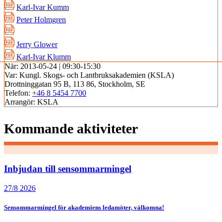
Karl-Ivar Kumm
Peter Holmgren
Jerry Glower
Karl-Ivar Klumm
När:
2013-05-24 | 09:30-15:30
Var:
Kungl. Skogs- och Lantbruksakademien (KSLA)
Drottninggatan 95 B, 113 86, Stockholm, SE
Telefon:
+46 8 5454 7700
Arrangör:
KSLA
Kommande aktiviteter
Inbjudan till sensommarmingel
27/8 2026
Sensommarmingel för akademiens ledamöter, välkomna!