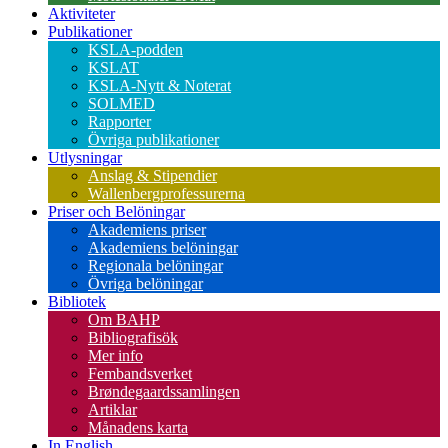
Aktiviteter
Publikationer
KSLA-podden
KSLAT
KSLA-Nytt & Noterat
SOLMED
Rapporter
Övriga publikationer
Utlysningar
Anslag & Stipendier
Wallenbergprofessurerna
Priser och Belöningar
Akademiens priser
Akademiens belöningar
Regionala belöningar
Övriga belöningar
Bibliotek
Om BAHP
Bibliografisök
Mer info
Fembandsverket
Brøndegaardssamlingen
Artiklar
Månadens karta
In English