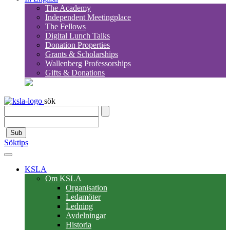
The Academy
Independent Meetingplace
The Fellows
Digital Lunch Talks
Donation Properties
Grants & Scholarships
Wallenberg Professorships
Gifts & Donations
sök
Sub
Söktips
KSLA
Om KSLA
Organisation
Ledamöter
Ledning
Avdelningar
Historia