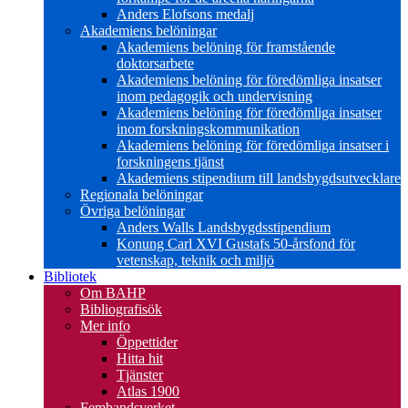
Anders Elofsons medalj
Akademiens belöningar
Akademiens belöning för framstående
doktorsarbete
Akademiens belöning för föredömliga insatser
inom pedagogik och undervisning
Akademiens belöning för föredömliga insatser
inom forskningskommunikation
Akademiens belöning för föredömliga insatser i
forskningens tjänst
Akademiens stipendium till landsbygdsutvecklare
Regionala belöningar
Övriga belöningar
Anders Walls Landsbygdsstipendium
Konung Carl XVI Gustafs 50-årsfond för
vetenskap, teknik och miljö
Bibliotek
Om BAHP
Bibliografisök
Mer info
Öppettider
Hitta hit
Tjänster
Atlas 1900
Fembandsverket