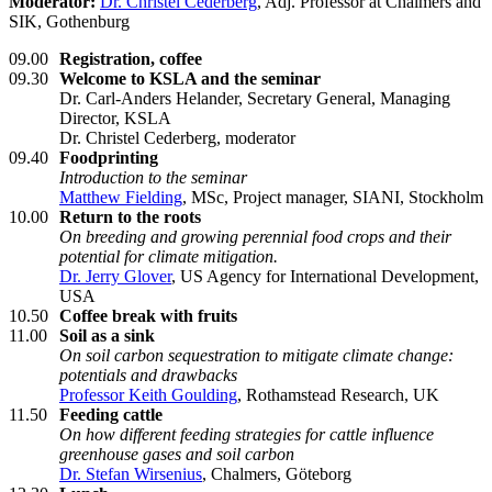
Moderator:
Dr. Christel Cederberg
, Adj. Professor at Chalmers and
SIK, Gothenburg
09.00
Registration, coffee
09.30
Welcome to KSLA and the seminar
Dr. Carl-Anders Helander, Secretary General, Managing
Director, KSLA
Dr. Christel Cederberg, moderator
09.40
Foodprinting
Introduction to the seminar
Matthew Fielding
, MSc, Project manager, SIANI, Stockholm
10.00
Return to the roots
On breeding and growing perennial food crops and their
potential for climate mitigation.
Dr. Jerry Glover
, US Agency for International Development,
USA
10.50
Coffee break with fruits
11.00
Soil as a sink
On soil carbon sequestration to mitigate climate change:
potentials and drawbacks
Professor Keith Goulding
, Rothamstead Research, UK
11.50
Feeding cattle
On how different feeding strategies for cattle influence
greenhouse gases and soil carbon
Dr. Stefan Wirsenius
, Chalmers, Göteborg