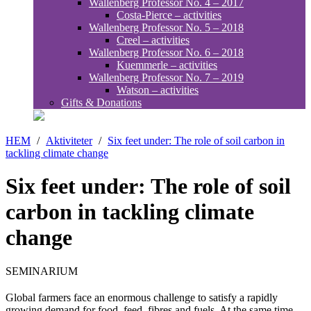
Wallenberg Professor No. 4 – 2017
Costa-Pierce – activities
Wallenberg Professor No. 5 – 2018
Creel – activities
Wallenberg Professor No. 6 – 2018
Kuemmerle – activities
Wallenberg Professor No. 7 – 2019
Watson – activities
Gifts & Donations
HEM
/
Aktiviteter
/
Six feet under: The role of soil carbon in
tackling climate change
Six feet under: The role of soil
carbon in tackling climate
change
SEMINARIUM
Global farmers face an enormous challenge to satisfy a rapidly
growing demand for food, feed, fibres and fuels. At the same time