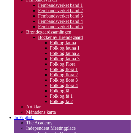
Fembandsverket band 1
Fembandsverket band 2
Fembandsverket band 3
Fembandsverket band 4
Fembandsverket band 5
Brøndegaardssamlingen
Böcker av Brøndegaard
Folk og fauna
Folk og fauna 1
Folk og fauna 2
Folk og fauna 3
Folk og Flora
Folk og flora 1
Folk og flora 2
Folk og flora 3
Folk og flora 4
Folk og fä
Folk og fä 1
Folk og fä 2
Artiklar
Månadens karta
In English
The Academy
Independent Meetingplace