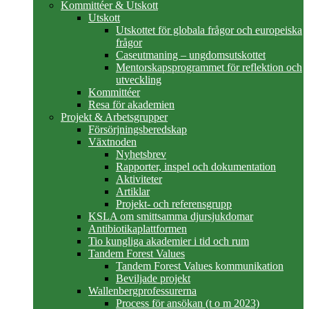
Kommittéer & Utskott
Utskott
Utskottet för globala frågor och europeiska
frågor
Caseutmaning – ungdomsutskottet
Mentorskapsprogrammet för reflektion och
utveckling
Kommittéer
Resa för akademien
Projekt & Arbetsgrupper
Försörjningsberedskap
Växtnoden
Nyhetsbrev
Rapporter, inspel och dokumentation
Aktiviteter
Artiklar
Projekt- och referensgrupp
KSLA om smittsamma djursjukdomar
Antibiotikaplattformen
Tio kungliga akademier i tid och rum
Tandem Forest Values
Tandem Forest Values kommunikation
Beviljade projekt
Wallenbergprofessurerna
Process för ansökan (t o m 2023)