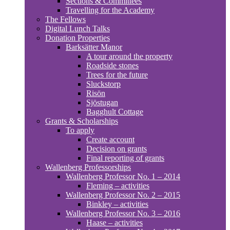
Sections & Committees
Travelling for the Academy
The Fellows
Digital Lunch Talks
Donation Properties
Barksätter Manor
A tour around the property
Roadside stones
Trees for the future
Sluckstorp
Risön
Sjöstugan
Bagghult Cottage
Grants & Scholarships
To apply
Create account
Decision on grants
Final reporting of grants
Wallenberg Professorships
Wallenberg Professor No. 1 – 2014
Fleming – activities
Wallenberg Professor No. 2 – 2015
Binkley – activities
Wallenberg Professor No. 3 – 2016
Haase – activities