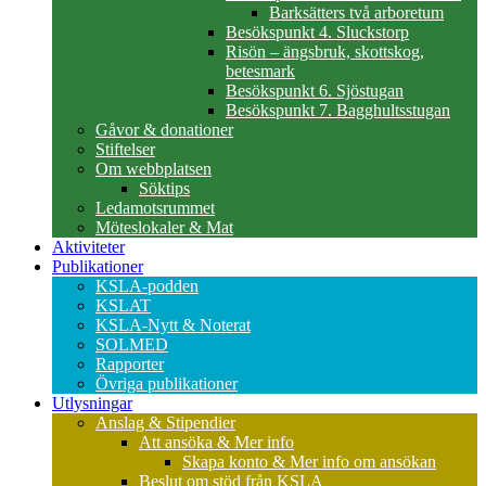
Barksätters två arboretum
Besökspunkt 4. Sluckstorp
Risön – ängsbruk, skottskog,
betesmark
Besökspunkt 6. Sjöstugan
Besökspunkt 7. Bagghultsstugan
Gåvor & donationer
Stiftelser
Om webbplatsen
Söktips
Ledamotsrummet
Möteslokaler & Mat
Aktiviteter
Publikationer
KSLA-podden
KSLAT
KSLA-Nytt & Noterat
SOLMED
Rapporter
Övriga publikationer
Utlysningar
Anslag & Stipendier
Att ansöka & Mer info
Skapa konto & Mer info om ansökan
Beslut om stöd från KSLA