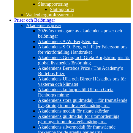
Slutrapportering
Slutrapporter
Wallenbergprofessurerna
Priser och Belöningar
Akademiens priser
2026 års mottagare av akademiens priser och
belöningar
Akademiens A.W. Bergsten pris
Akademiens S.O. Berg och Fajer Fajersson pris
för växtförädling i lantbruket
Akademiens Georg och Greta Borgström pris för
global livsmedelsförsörjning
Akademiens Bertebos Prize / The Academy’s
Bertebos Prize
Akademiens Ulla och Birger Håstadius pris för
växterna och klimatet
Akademiens kulturpris till Ulf och Greta
Renborgs minne
Akademiens stora guldmedalj – för framstående
livsgärning inom de areella näringarna
Akademiens medalj för rikare skördar
Akademiens guldmedalj för utomordentliga
gärningar inom de areella näringarna
Akademiens silvermedalj för framstående
förkämpe för de areella näringarna