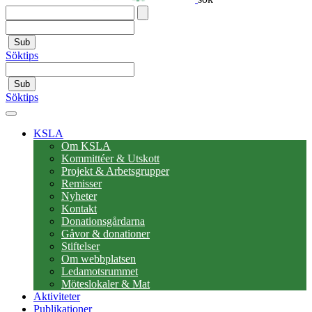
Sub
Söktips
Sub
Söktips
KSLA
Om KSLA
Kommittéer & Utskott
Projekt & Arbetsgrupper
Remisser
Nyheter
Kontakt
Donationsgårdarna
Gåvor & donationer
Stiftelser
Om webbplatsen
Ledamotsrummet
Möteslokaler & Mat
Aktiviteter
Publikationer