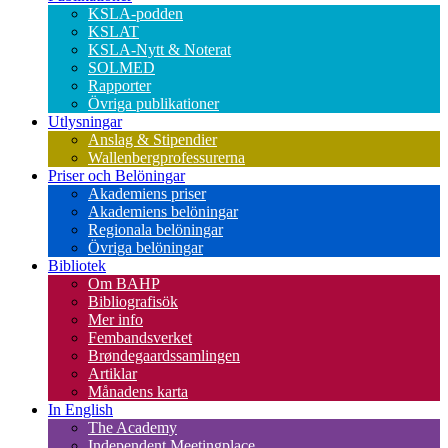
KSLA-podden
KSLAT
KSLA-Nytt & Noterat
SOLMED
Rapporter
Övriga publikationer
Utlysningar
Anslag & Stipendier
Wallenbergprofessurerna
Priser och Belöningar
Akademiens priser
Akademiens belöningar
Regionala belöningar
Övriga belöningar
Bibliotek
Om BAHP
Bibliografisök
Mer info
Fembandsverket
Brøndegaardssamlingen
Artiklar
Månadens karta
In English
The Academy
Independent Meetingplace