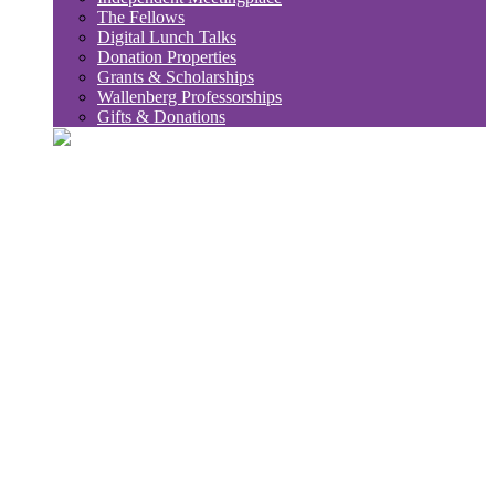
The Fellows
Digital Lunch Talks
Donation Properties
Grants & Scholarships
Wallenberg Professorships
Gifts & Donations
sök
Sub
Söktips