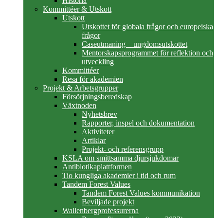
Historia
Kommittéer & Utskott
Utskott
Utskottet för globala frågor och europeiska
frågor
Caseutmaning – ungdomsutskottet
Mentorskapsprogrammet för reflektion och
utveckling
Kommittéer
Resa för akademien
Projekt & Arbetsgrupper
Försörjningsberedskap
Växtnoden
Nyhetsbrev
Rapporter, inspel och dokumentation
Aktiviteter
Artiklar
Projekt- och referensgrupp
KSLA om smittsamma djursjukdomar
Antibiotikaplattformen
Tio kungliga akademier i tid och rum
Tandem Forest Values
Tandem Forest Values kommunikation
Beviljade projekt
Wallenbergprofessurerna