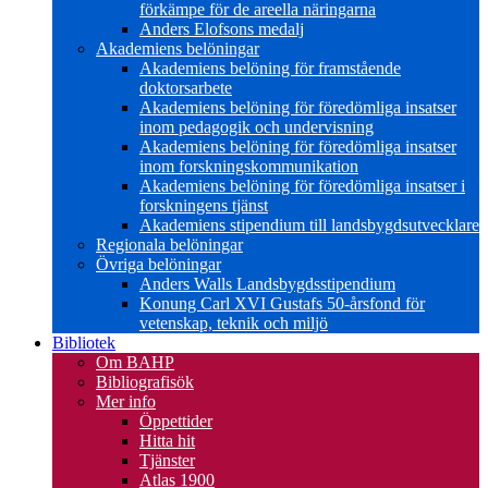
förkämpe för de areella näringarna
Anders Elofsons medalj
Akademiens belöningar
Akademiens belöning för framstående
doktorsarbete
Akademiens belöning för föredömliga insatser
inom pedagogik och undervisning
Akademiens belöning för föredömliga insatser
inom forskningskommunikation
Akademiens belöning för föredömliga insatser i
forskningens tjänst
Akademiens stipendium till landsbygdsutvecklare
Regionala belöningar
Övriga belöningar
Anders Walls Landsbygdsstipendium
Konung Carl XVI Gustafs 50-årsfond för
vetenskap, teknik och miljö
Bibliotek
Om BAHP
Bibliografisök
Mer info
Öppettider
Hitta hit
Tjänster
Atlas 1900