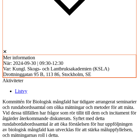
✕
Mer information
När:
2024-09-30 | 09:30-12:30
Var:
Kungl. Skogs- och Lantbruksakademien (KSLA)
Drottninggatan 95 B, 113 86, Stockholm, SE
Aktiviteter
Listvy
Kommittén för Biologisk mångfald har tidigare arrangerat seminarier
och rundabordssamtal om olika mätningar och metoder för att mäta.
Vid dessa tillfällen har frågor som rör tillit till dem och incitament för
åtgärder återkommande diskuterats. Syftet med detta
rundabordabordssamtal är att öka förståelsen för hur uppföljningen
av biologisk mångfald kan utvecklas för att stärka måluppfyllelsen,
och mätningarnas roll i detta.