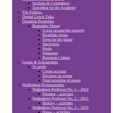
Sections & Committees
Travelling for the Academy
The Fellows
Digital Lunch Talks
Donation Properties
Barksätter Manor
A tour around the property
Roadside stones
Trees for the future
Sluckstorp
Risön
Sjöstugan
Bagghult Cottage
Grants & Scholarships
To apply
Create account
Decision on grants
Final reporting of grants
Wallenberg Professorships
Wallenberg Professor No. 1 – 2014
Fleming – activities
Wallenberg Professor No. 2 – 2015
Binkley – activities
Wallenberg Professor No. 3 – 2016
Haase – activities