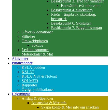
Besökspunkt 3. Träd för framtiden
Barksätters två arboretum
Besökspunkt 4. Sluckstorp
Risön – ängsbruk, skottskog,
betesmark
Besökspunkt 6. Sjöstugan
Besökspunkt 7. Bagghultsstugan
Gåvor & donationer
Stiftelser
Om webbplatsen
Söktips
Ledamotsrummet
Möteslokaler & Mat
Aktiviteter
Publikationer
KSLA-podden
KSLAT
KSLA-Nytt & Noterat
SOLMED
Rapporter
Övriga publikationer
Utlysningar
Anslag & Stipendier
Att ansöka & Mer info
Skapa konto & Mer info om ansökan