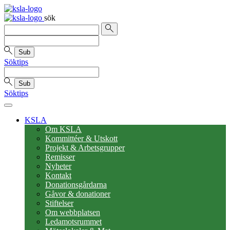
sök
Sub
Söktips
Sub
Söktips
KSLA
Om KSLA
Kommittéer & Utskott
Projekt & Arbetsgrupper
Remisser
Nyheter
Kontakt
Donationsgårdarna
Gåvor & donationer
Stiftelser
Om webbplatsen
Ledamotsrummet