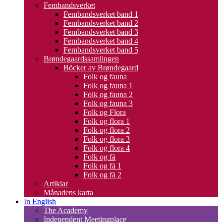
Fembandsverket
Fembandsverket band 1
Fembandsverket band 2
Fembandsverket band 3
Fembandsverket band 4
Fembandsverket band 5
Brøndegaardssamlingen
Böcker av Brøndegaard
Folk og fauna
Folk og fauna 1
Folk og fauna 2
Folk og fauna 3
Folk og Flora
Folk og flora 1
Folk og flora 2
Folk og flora 3
Folk og flora 4
Folk og fä
Folk og fä 1
Folk og fä 2
Artiklar
Månadens karta
In English
The Academy
Independent Meetingplace