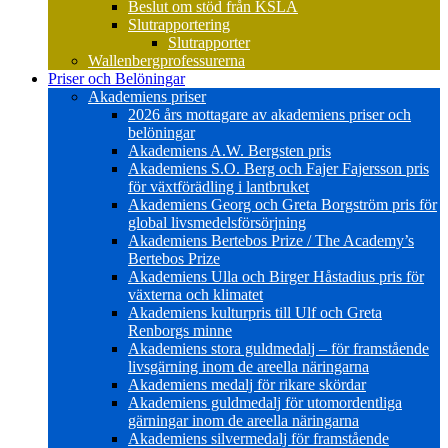
Beslut om stöd från KSLA
Slutrapportering
Slutrapporter
Wallenbergprofessurerna
Priser och Belöningar
Akademiens priser
2026 års mottagare av akademiens priser och
belöningar
Akademiens A.W. Bergsten pris
Akademiens S.O. Berg och Fajer Fajersson pris
för växtförädling i lantbruket
Akademiens Georg och Greta Borgström pris för
global livsmedelsförsörjning
Akademiens Bertebos Prize / The Academy’s
Bertebos Prize
Akademiens Ulla och Birger Håstadius pris för
växterna och klimatet
Akademiens kulturpris till Ulf och Greta
Renborgs minne
Akademiens stora guldmedalj – för framstående
livsgärning inom de areella näringarna
Akademiens medalj för rikare skördar
Akademiens guldmedalj för utomordentliga
gärningar inom de areella näringarna
Akademiens silvermedalj för framstående