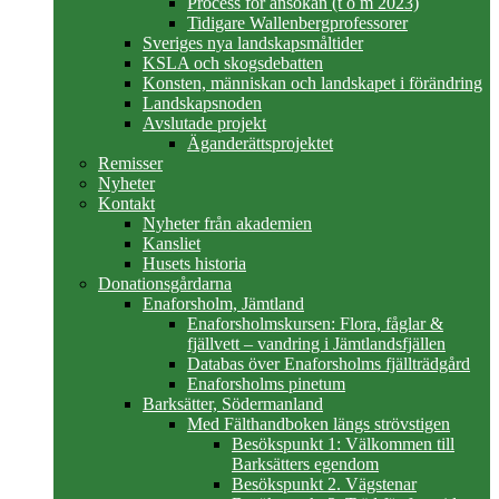
Process för ansökan (t o m 2023)
Tidigare Wallenbergprofessorer
Sveriges nya landskapsmåltider
KSLA och skogsdebatten
Konsten, människan och landskapet i förändring
Landskapsnoden
Avslutade projekt
Äganderättsprojektet
Remisser
Nyheter
Kontakt
Nyheter från akademien
Kansliet
Husets historia
Donationsgårdarna
Enaforsholm, Jämtland
Enaforsholmskursen: Flora, fåglar &
fjällvett – vandring i Jämtlandsfjällen
Databas över Enaforsholms fjällträdgård
Enaforsholms pinetum
Barksätter, Södermanland
Med Fälthandboken längs strövstigen
Besökspunkt 1: Välkommen till
Barksätters egendom
Besökspunkt 2. Vägstenar