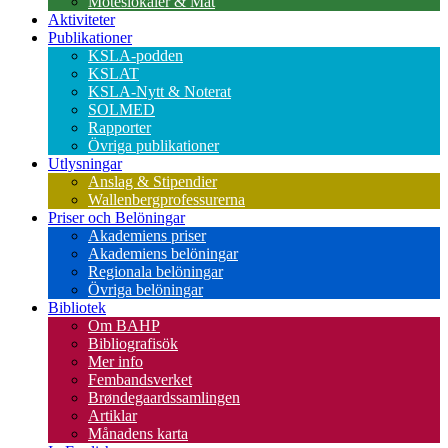
Möteslokaler & Mat
Aktiviteter
Publikationer
KSLA-podden
KSLAT
KSLA-Nytt & Noterat
SOLMED
Rapporter
Övriga publikationer
Utlysningar
Anslag & Stipendier
Wallenbergprofessurerna
Priser och Belöningar
Akademiens priser
Akademiens belöningar
Regionala belöningar
Övriga belöningar
Bibliotek
Om BAHP
Bibliografisök
Mer info
Fembandsverket
Brøndegaardssamlingen
Artiklar
Månadens karta