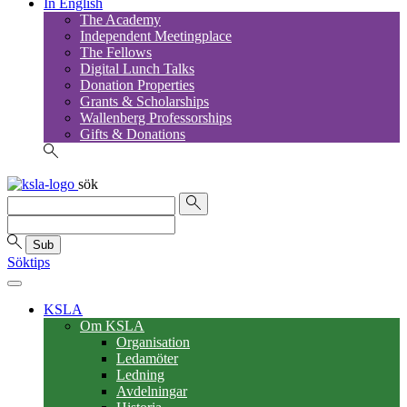
In English
The Academy
Independent Meetingplace
The Fellows
Digital Lunch Talks
Donation Properties
Grants & Scholarships
Wallenberg Professorships
Gifts & Donations
sök
Sub
Söktips
KSLA
Om KSLA
Organisation
Ledamöter
Ledning
Avdelningar