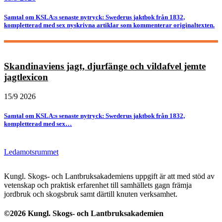
Samtal om KSLA:s senaste nytryck: Swederus jaktbok från 1832,
kompletterad med sex nyskrivna artiklar som kommenterar originaltexten.
Skandinaviens jagt, djurfänge och vildafvel jemte
jagtlexicon
15/9 2026
Samtal om KSLA:s senaste nytryck: Swederus jaktbok från 1832,
kompletterad med sex…
Ledamotsrummet
Kungl. Skogs- och Lantbruksakademiens uppgift är att med stöd av
vetenskap och praktisk erfarenhet till samhällets gagn främja
jordbruk och skogsbruk samt därtill knuten verksamhet.
©2026 Kungl. Skogs- och Lantbruksakademien