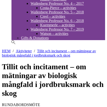
Wallenberg Professor No. 4 – 2017
Costa-Pierce – activities
Wallenberg Professor No. 5 – 2018
Creel – activities
Wallenberg Professor No. 6 – 2018
Kuemmerle – activities
Wallenberg Professor No. 7 – 2019
Watson – activities
Gifts & Donations
HEM
/
Aktiviteter
/
Tillit och incitament – om mätningar av
biologisk mångfald i jordbruksmark och skog
Tillit och incitament – om
mätningar av biologisk
mångfald i jordbruksmark och
skog
RUNDABORDSMÖTE