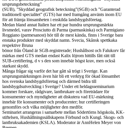
ursprungsbeteckning”
(SUB), ”Skyddad geografisk beteckning”(SGB) och ”Garanterad
traditionell specialitet” (GTS) har med framgång använts inom EU
för att främja lönsamheten i enskilda landsbygdsföretag.
Medan bland annat Italien har ett par hundra ursprungsmärkta
livsmedel, varav Prosciutto di Parma (parmaskinka) och Parmigiano
Reggiano (parmesanost) hör till de mest kända, finns i Sverige bara
enstaka produkter med skyddat namn. Svecia, Skånsk spettkaka
respektive Bruna
bönor från Öland är SGB-registrerade; Hushållsost och Falukorv får
märkas med GTS medan endast Kalix löjrom hittills fått rätt till
SUB-certifiering, d v s den som innebär högst krav, men också
starkast skydd.
Många frågar sig varför det har gått så trögt i Sverige. Kan
ursprungsmärkningen även här bli ett verktyg för ökad lönsamhet
hos svenska landsbygdsföretag och därmed bidra till
landsbygdsutveckling i Sverige? Under ett heldagsseminarium
kommer forskare, rådgivare, lantbrukare och företrädare för
konsumenter och myndigheter att diskutera vad EU-märkning
innebär för konsumenter och producenter; hur certifieringen
genomförs och vilka möjligheter den medför.
Seminariet arrangeras i samarbete mellan Södertörns högskola, KK-
stiftelsen, Hushållningssällskapens Förbund och Kungl. Skogs- och
lantbruksakademien (KSLA). Moderator är AnnHelen Meyer von
Bremen.