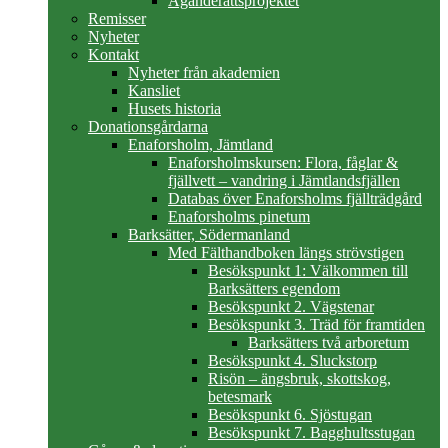
Äganderättsprojektet
Remisser
Nyheter
Kontakt
Nyheter från akademien
Kansliet
Husets historia
Donationsgårdarna
Enaforsholm, Jämtland
Enaforsholmskursen: Flora, fåglar &
fjällvett – vandring i Jämtlandsfjällen
Databas över Enaforsholms fjällträdgård
Enaforsholms pinetum
Barksätter, Södermanland
Med Fälthandboken längs strövstigen
Besökspunkt 1: Välkommen till
Barksätters egendom
Besökspunkt 2. Vägstenar
Besökspunkt 3. Träd för framtiden
Barksätters två arboretum
Besökspunkt 4. Sluckstorp
Risön – ängsbruk, skottskog,
betesmark
Besökspunkt 6. Sjöstugan
Besökspunkt 7. Bagghultsstugan