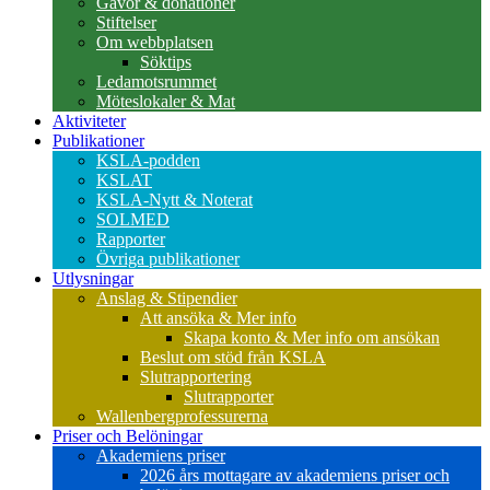
Gåvor & donationer
Stiftelser
Om webbplatsen
Söktips
Ledamotsrummet
Möteslokaler & Mat
Aktiviteter
Publikationer
KSLA-podden
KSLAT
KSLA-Nytt & Noterat
SOLMED
Rapporter
Övriga publikationer
Utlysningar
Anslag & Stipendier
Att ansöka & Mer info
Skapa konto & Mer info om ansökan
Beslut om stöd från KSLA
Slutrapportering
Slutrapporter
Wallenbergprofessurerna
Priser och Belöningar
Akademiens priser
2026 års mottagare av akademiens priser och