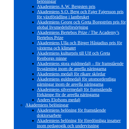
belöningar
Akademiens A.W. Bergsten pris
Akademiens S.O. Berg och Fajer Fajersson pris
för växtförädling i lantbruket
Akademiens Georg och Greta Borgström pris för
global livsmedelsförsörjning
Akademiens Bertebos Prize / The Academy’s
Bertebos Prize
Akademiens Ulla och Birger Håstadius pris för
växterna och klimatet
Akademiens kulturpris till Ulf och Greta
Renborgs minne
Akademiens stora guldmedalj – för framstående
livsgärning inom de areella näringarna
Akademiens medalj för rikare skördar
Akademiens guldmedalj för utomordentliga
gärningar inom de areella näringarna
Akademiens silvermedalj för framstående
förkämpe för de areella näringarna
Anders Elofsons medalj
Akademiens belöningar
Akademiens belöning för framstående
doktorsarbete
Akademiens belöning för föredömliga insatser
inom pedagogik och undervisning