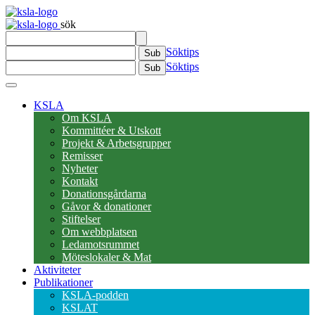
sök
Söktips
Sub
Söktips
Sub
KSLA
Om KSLA
Kommittéer & Utskott
Projekt & Arbetsgrupper
Remisser
Nyheter
Kontakt
Donationsgårdarna
Gåvor & donationer
Stiftelser
Om webbplatsen
Ledamotsrummet
Möteslokaler & Mat
Aktiviteter
Publikationer
KSLA-podden
KSLAT