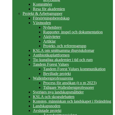
Kommittéer
Resa för akademien
Projekt & Arbetsgrupper
Försörjningsberedskap
Växtnoden
Nyhetsbrev
Rapporter, inspel och dokumentation
Aktiviteter
Artiklar
Projekt- och referensgrupp
KSLA om smittsamma djursjukdomar
Antibiotikaplattformen
Tio kungliga akademier i tid och rum
Tandem Forest Values
Tandem Forest Values kommunikation
Beviljade projekt
Wallenbergprofessurerna
Process för ansökan (t o m 2023)
Tidigare Wallenbergprofessorer
Sveriges nya landskapsmåltider
KSLA och skogsdebatten
Konsten, människan och landskapet i förändring
Landskapsnoden
Avslutade projekt