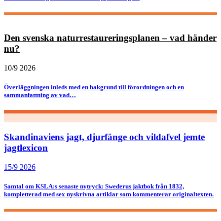
Den svenska naturrestaureringsplanen – vad händer
nu?
10/9 2026
Överläggningen inleds med en bakgrund till förordningen och en
sammanfattning av vad…
Skandinaviens jagt, djurfänge och vildafvel jemte
jagtlexicon
15/9 2026
Samtal om KSLA:s senaste nytryck: Swederus jaktbok från 1832,
kompletterad med sex nyskrivna artiklar som kommenterar originaltexten.