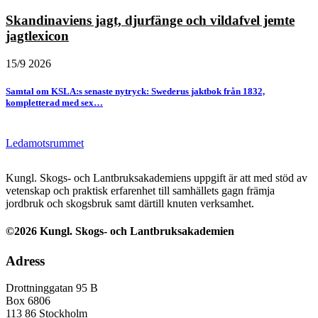
Skandinaviens jagt, djurfänge och vildafvel jemte
jagtlexicon
15/9 2026
Samtal om KSLA:s senaste nytryck: Swederus jaktbok från 1832,
kompletterad med sex…
Ledamotsrummet
Kungl. Skogs- och Lantbruksakademiens uppgift är att med stöd av
vetenskap och praktisk erfarenhet till samhällets gagn främja
jordbruk och skogsbruk samt därtill knuten verksamhet.
©2026 Kungl. Skogs- och Lantbruksakademien
Adress
Drottninggatan 95 B
Box 6806
113 86 Stockholm