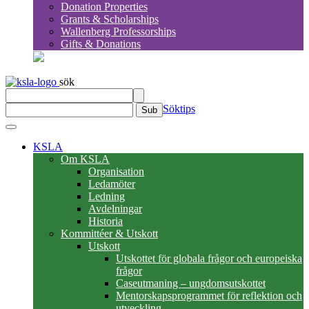
Donation Properties
Grants & Scholarships
Wallenberg Professorships
Gifts & Donations
sök
Söktips
Sub
KSLA
Om KSLA
Organisation
Ledamöter
Ledning
Avdelningar
Historia
Kommittéer & Utskott
Utskott
Utskottet för globala frågor och europeiska
frågor
Caseutmaning – ungdomsutskottet
Mentorskapsprogrammet för reflektion och
utveckling