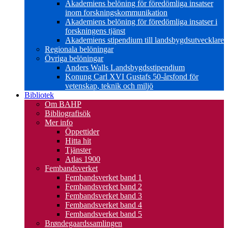
Akademiens belöning för föredömliga insatser
inom forskningskommunikation
Akademiens belöning för föredömliga insatser i
forskningens tjänst
Akademiens stipendium till landsbygdsutvecklare
Regionala belöningar
Övriga belöningar
Anders Walls Landsbygdsstipendium
Konung Carl XVI Gustafs 50-årsfond för
vetenskap, teknik och miljö
Bibliotek
Om BAHP
Bibliografisök
Mer info
Öppettider
Hitta hit
Tjänster
Atlas 1900
Fembandsverket
Fembandsverket band 1
Fembandsverket band 2
Fembandsverket band 3
Fembandsverket band 4
Fembandsverket band 5
Brøndegaardssamlingen