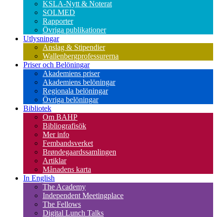
KSLA-Nytt & Noterat
SOLMED
Rapporter
Övriga publikationer
Utlysningar
Anslag & Stipendier
Wallenbergprofessurerna
Priser och Belöningar
Akademiens priser
Akademiens belöningar
Regionala belöningar
Övriga belöningar
Bibliotek
Om BAHP
Bibliografisök
Mer info
Fembandsverket
Brøndegaardssamlingen
Artiklar
Månadens karta
In English
The Academy
Independent Meetingplace
The Fellows
Digital Lunch Talks