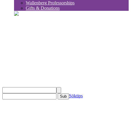
Wallenberg Professorships
Gifts & Donations
sök
Söktips
Sub
KSLA
Om KSLA
Organisation
Ledamöter