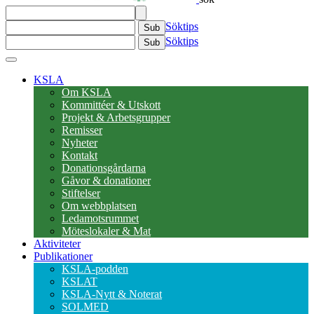
Söktips
Sub
Söktips
Sub
KSLA
Om KSLA
Kommittéer & Utskott
Projekt & Arbetsgrupper
Remisser
Nyheter
Kontakt
Donationsgårdarna
Gåvor & donationer
Stiftelser
Om webbplatsen
Ledamotsrummet
Möteslokaler & Mat
Aktiviteter
Publikationer
KSLA-podden
KSLAT
KSLA-Nytt & Noterat
SOLMED