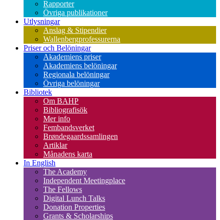
Rapporter
Övriga publikationer
Utlysningar
Anslag & Stipendier
Wallenbergprofessurerna
Priser och Belöningar
Akademiens priser
Akademiens belöningar
Regionala belöningar
Övriga belöningar
Bibliotek
Om BAHP
Bibliografisök
Mer info
Fembandsverket
Brøndegaardssamlingen
Artiklar
Månadens karta
In English
The Academy
Independent Meetingplace
The Fellows
Digital Lunch Talks
Donation Properties
Grants & Scholarships