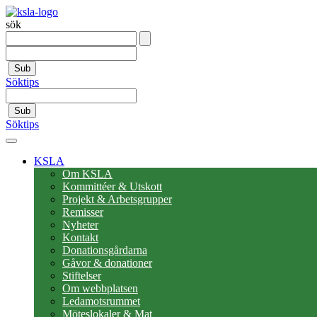
sök
Sub
Söktips
Sub
Söktips
KSLA
Om KSLA
Kommittéer & Utskott
Projekt & Arbetsgrupper
Remisser
Nyheter
Kontakt
Donationsgårdarna
Gåvor & donationer
Stiftelser
Om webbplatsen
Ledamotsrummet
Möteslokaler & Mat