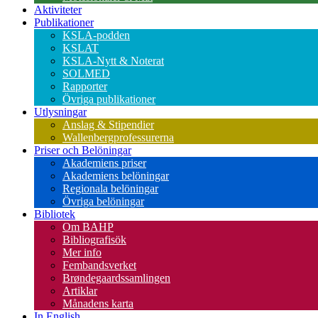
Aktiviteter
Publikationer
KSLA-podden
KSLAT
KSLA-Nytt & Noterat
SOLMED
Rapporter
Övriga publikationer
Utlysningar
Anslag & Stipendier
Wallenbergprofessurerna
Priser och Belöningar
Akademiens priser
Akademiens belöningar
Regionala belöningar
Övriga belöningar
Bibliotek
Om BAHP
Bibliografisök
Mer info
Fembandsverket
Brøndegaardssamlingen
Artiklar
Månadens karta
In English