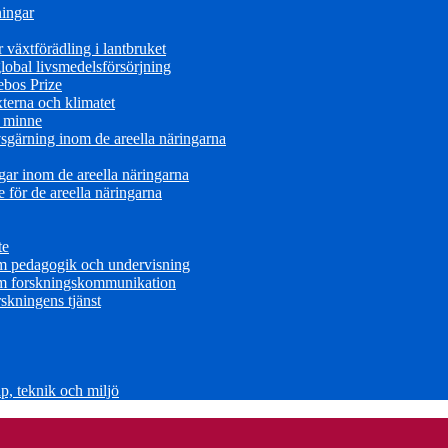
ningar
växtförädling i lantbruket
obal livsmedelsförsörjning
ebos Prize
terna och klimatet
s minne
sgärning inom de areella näringarna
ar inom de areella näringarna
för de areella näringarna
te
om pedagogik och undervisning
om forskningskommunikation
skningens tjänst
, teknik och miljö