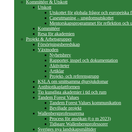
Kommittéer & Utskott
Utskott
Utskottet för globala frågor och europeiska 
Caseutmaning – ungdomsutskottet
Mentorskapsprogrammet för reflektion och u
Kommittéer
Resa för akademien
Projekt & Arbetsgrupper
Försörjningsberedskap
Växtnoden
Nyhetsbrev
Rapporter, inspel och dokumentation
Aktiviteter
Artiklar
Projekt- och referensgrupp
KSLA om smittsamma djursjukdomar
Antibiotikaplattformen
Tio kungliga akademier i tid och rum
Tandem Forest Values
Tandem Forest Values kommunikation
Beviljade projekt
Wallenbergprofessurerna
Process för ansökan (t o m 2023)
Tidigare Wallenbergprofessorer
Sveriges nya landskapsmåltider