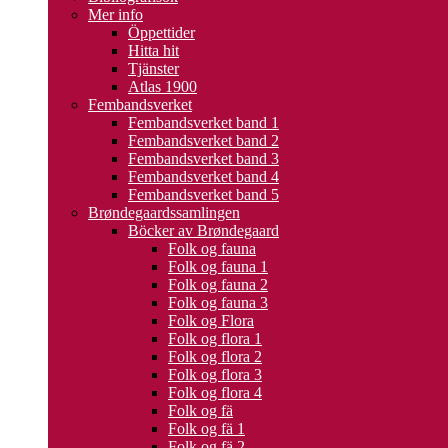
Mer info
Öppettider
Hitta hit
Tjänster
Atlas 1900
Fembandsverket
Fembandsverket band 1
Fembandsverket band 2
Fembandsverket band 3
Fembandsverket band 4
Fembandsverket band 5
Brøndegaardssamlingen
Böcker av Brøndegaard
Folk og fauna
Folk og fauna 1
Folk og fauna 2
Folk og fauna 3
Folk og Flora
Folk og flora 1
Folk og flora 2
Folk og flora 3
Folk og flora 4
Folk og fä
Folk og fä 1
Folk og fä 2