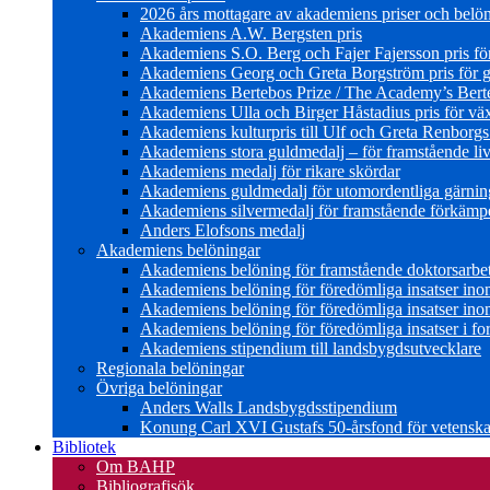
2026 års mottagare av akademiens priser och belö
Akademiens A.W. Bergsten pris
Akademiens S.O. Berg och Fajer Fajersson pris för 
Akademiens Georg och Greta Borgström pris för gl
Akademiens Bertebos Prize / The Academy’s Bert
Akademiens Ulla och Birger Håstadius pris för väx
Akademiens kulturpris till Ulf och Greta Renborg
Akademiens stora guldmedalj – för framstående liv
Akademiens medalj för rikare skördar
Akademiens guldmedalj för utomordentliga gärning
Akademiens silvermedalj för framstående förkämpe 
Anders Elofsons medalj
Akademiens belöningar
Akademiens belöning för framstående doktorsarbe
Akademiens belöning för föredömliga insatser in
Akademiens belöning för föredömliga insatser in
Akademiens belöning för föredömliga insatser i for
Akademiens stipendium till landsbygdsutvecklare
Regionala belöningar
Övriga belöningar
Anders Walls Landsbygdsstipendium
Konung Carl XVI Gustafs 50-årsfond för vetenskap
Bibliotek
Om BAHP
Bibliografisök