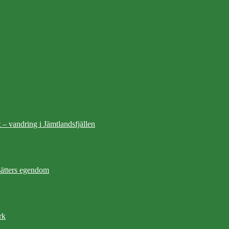
 – vandring i Jämtlandsfjällen
ätters egendom
rk