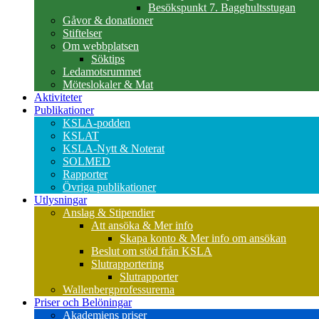
Besökspunkt 7. Bagghultsstugan
Gåvor & donationer
Stiftelser
Om webbplatsen
Söktips
Ledamotsrummet
Möteslokaler & Mat
Aktiviteter
Publikationer
KSLA-podden
KSLAT
KSLA-Nytt & Noterat
SOLMED
Rapporter
Övriga publikationer
Utlysningar
Anslag & Stipendier
Att ansöka & Mer info
Skapa konto & Mer info om ansökan
Beslut om stöd från KSLA
Slutrapportering
Slutrapporter
Wallenbergprofessurerna
Priser och Belöningar
Akademiens priser