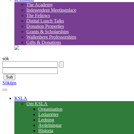
The Academy
Independent Meetingplace
The Fellows
Digital Lunch Talks
Donation Properties
Grants & Scholarships
Wallenberg Professorships
Gifts & Donations
sök
Sub
Söktips
KSLA
Om KSLA
Organisation
Ledamöter
Ledning
Avdelningar
Historia