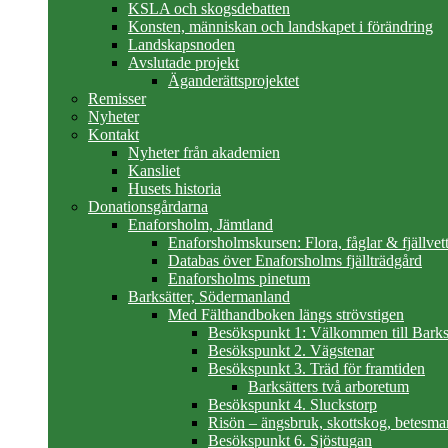
KSLA och skogsdebatten
Konsten, människan och landskapet i förändring
Landskapsnoden
Avslutade projekt
Äganderättsprojektet
Remisser
Nyheter
Kontakt
Nyheter från akademien
Kansliet
Husets historia
Donationsgårdarna
Enaforsholm, Jämtland
Enaforsholmskursen: Flora, fåglar & fjällvett
Databas över Enaforsholms fjällträdgård
Enaforsholms pinetum
Barksätter, Södermanland
Med Fälthandboken längs strövstigen
Besökspunkt 1: Välkommen till Barks
Besökspunkt 2. Vägstenar
Besökspunkt 3. Träd för framtiden
Barksätters två arboretum
Besökspunkt 4. Sluckstorp
Risön – ängsbruk, skottskog, betesma
Besökspunkt 6. Sjöstugan