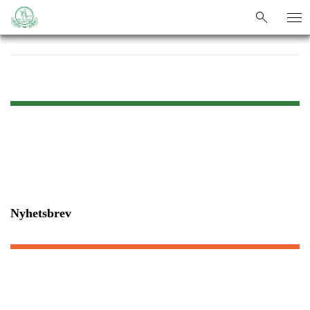
sök
sök
Nyhetsbrev