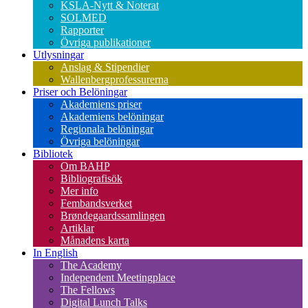
KSLA-Nytt & Noterat
SOLMED
Rapporter
Övriga publikationer
Utlysningar
Anslag & Stipendier
Wallenbergprofessurerna
Priser och Belöningar
Akademiens priser
Akademiens belöningar
Regionala belöningar
Övriga belöningar
Bibliotek
Om BAHP
Bibliografisök
Mer info
Fembandsverket
Brøndegaardssamlingen
Artiklar
Månadens karta
In English
The Academy
Independent Meetingplace
The Fellows
Digital Lunch Talks