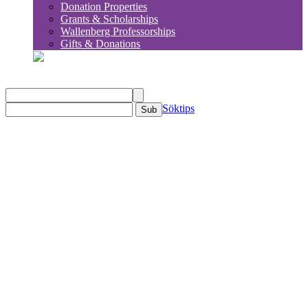
Donation Properties
Grants & Scholarships
Wallenberg Professorships
Gifts & Donations
sök
Söktips
Sub
KSLA
Om KSLA
Organisation
Ledamöter
Ledning
Avdelningar
Historia
Kommittéer & Utskott
Utskott
Utskottet för globala frågor och europeiska
frågor
Caseutmaning – ungdomsutskottet
Mentorskapsprogrammet för reflektion och
utveckling