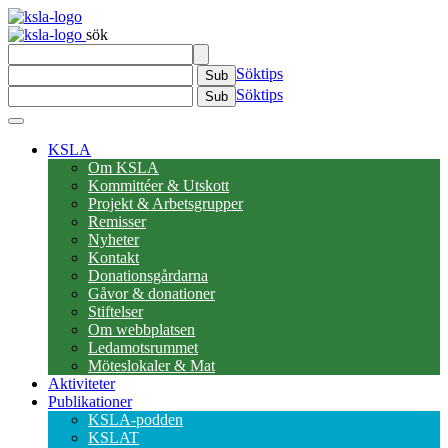
sök
Söktips
Sub
Söktips
Sub
KSLA
Om KSLA
Kommittéer & Utskott
Projekt & Arbetsgrupper
Remisser
Nyheter
Kontakt
Donationsgårdarna
Gåvor & donationer
Stiftelser
Om webbplatsen
Ledamotsrummet
Möteslokaler & Mat
Aktiviteter
Publikationer
KSLA-podden
KSLAT