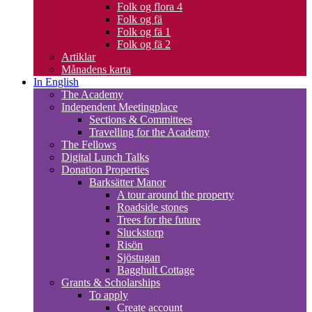
Folk og flora 4
Folk og fä
Folk og fä 1
Folk og fä 2
Artiklar
Månadens karta
In English
The Academy
Independent Meetingplace
Sections & Committees
Travelling for the Academy
The Fellows
Digital Lunch Talks
Donation Properties
Barksätter Manor
A tour around the property
Roadside stones
Trees for the future
Sluckstorp
Risön
Sjöstugan
Bagghult Cottage
Grants & Scholarships
To apply
Create account