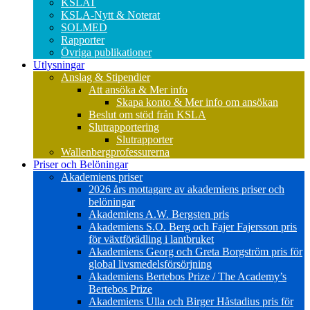
KSLAT
KSLA-Nytt & Noterat
SOLMED
Rapporter
Övriga publikationer
Utlysningar
Anslag & Stipendier
Att ansöka & Mer info
Skapa konto & Mer info om ansökan
Beslut om stöd från KSLA
Slutrapportering
Slutrapporter
Wallenbergprofessurerna
Priser och Belöningar
Akademiens priser
2026 års mottagare av akademiens priser och
belöningar
Akademiens A.W. Bergsten pris
Akademiens S.O. Berg och Fajer Fajersson pris
för växtförädling i lantbruket
Akademiens Georg och Greta Borgström pris för
global livsmedelsförsörjning
Akademiens Bertebos Prize / The Academy’s
Bertebos Prize
Akademiens Ulla och Birger Håstadius pris för