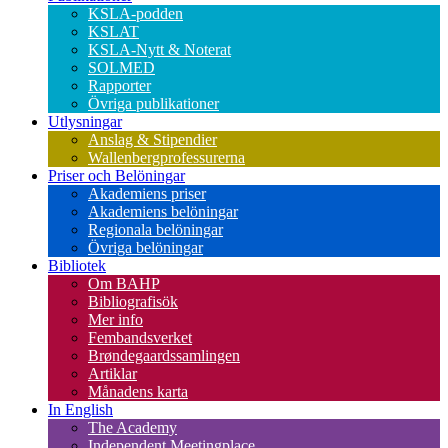
KSLA-podden
KSLAT
KSLA-Nytt & Noterat
SOLMED
Rapporter
Övriga publikationer
Utlysningar
Anslag & Stipendier
Wallenbergprofessurerna
Priser och Belöningar
Akademiens priser
Akademiens belöningar
Regionala belöningar
Övriga belöningar
Bibliotek
Om BAHP
Bibliografisök
Mer info
Fembandsverket
Brøndegaardssamlingen
Artiklar
Månadens karta
In English
The Academy
Independent Meetingplace