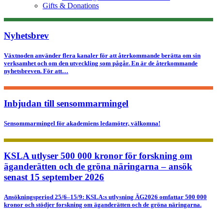
Gifts & Donations
Nyhetsbrev
Växtnoden använder flera kanaler för att återkommande berätta om sin
verksamhet och om den utveckling som pågår. En är de återkommande
nyhetsbreven. För att…
Inbjudan till sensommarmingel
Sensommarmingel för akademiens ledamöter, välkomna!
KSLA utlyser 500 000 kronor för forskning om
äganderätten och de gröna näringarna – ansök
senast 15 september 2026
Ansökningsperiod 25/6–15/9: KSLA:s utlysning ÄG2026 omfattar 500 000
kronor och stödjer forskning om äganderätten och de gröna näringarna.