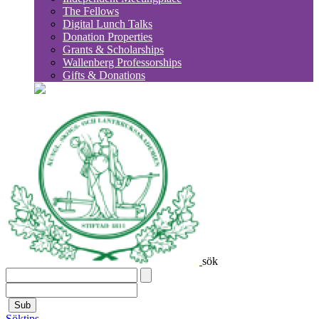
The Fellows
Digital Lunch Talks
Donation Properties
Grants & Scholarships
Wallenberg Professorships
Gifts & Donations
sök
Sub
Söktips