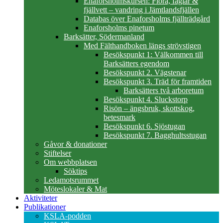
Enaforsholmskursen: Flora, fåglar &
fjällvett – vandring i Jämtlandsfjällen
Databas över Enaforsholms fjällträdgård
Enaforsholms pinetum
Barksätter, Södermanland
Med Fälthandboken längs strövstigen
Besökspunkt 1: Välkommen till
Barksätters egendom
Besökspunkt 2. Vägstenar
Besökspunkt 3. Träd för framtiden
Barksätters två arboretum
Besökspunkt 4. Sluckstorp
Risön – ängsbruk, skottskog,
betesmark
Besökspunkt 6. Sjöstugan
Besökspunkt 7. Bagghultsstugan
Gåvor & donationer
Stiftelser
Om webbplatsen
Söktips
Ledamotsrummet
Möteslokaler & Mat
Aktiviteter
Publikationer
KSLA-podden