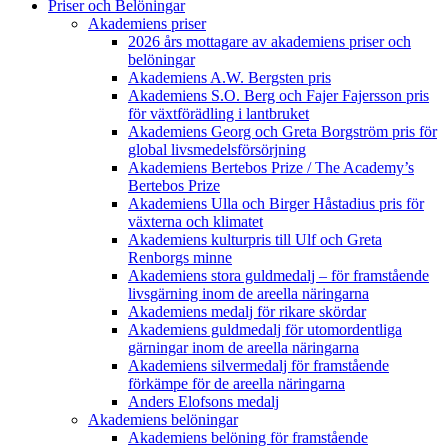
Priser och Belöningar
Akademiens priser
2026 års mottagare av akademiens priser och
belöningar
Akademiens A.W. Bergsten pris
Akademiens S.O. Berg och Fajer Fajersson pris
för växtförädling i lantbruket
Akademiens Georg och Greta Borgström pris för
global livsmedelsförsörjning
Akademiens Bertebos Prize / The Academy’s
Bertebos Prize
Akademiens Ulla och Birger Håstadius pris för
växterna och klimatet
Akademiens kulturpris till Ulf och Greta
Renborgs minne
Akademiens stora guldmedalj – för framstående
livsgärning inom de areella näringarna
Akademiens medalj för rikare skördar
Akademiens guldmedalj för utomordentliga
gärningar inom de areella näringarna
Akademiens silvermedalj för framstående
förkämpe för de areella näringarna
Anders Elofsons medalj
Akademiens belöningar
Akademiens belöning för framstående