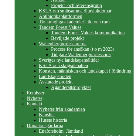
Projekt- och referensgrupp
KSLA om smittsamma djursjukdomar
Antibiotikaplattformen
Tio kungliga akademier i tid och rum
Tandem Forest Values
Tandem Forest Values kommunikation
Beviljade projekt
Wallenbergprofessurerna
Process för ansökan (t o m 2023)
Tidigare Wallenbergprofessorer
Sveriges nya landskapsmåltider
KSLA och skogsdebatten
Konsten, människan och landskapet i förändring
Landskapsnoden
Avslutade projekt
Äganderättsprojektet
Remisser
Nyheter
Kontakt
Nyheter från akademien
Kansliet
Husets historia
Donationsgårdarna
Enaforsholm, Jämtland