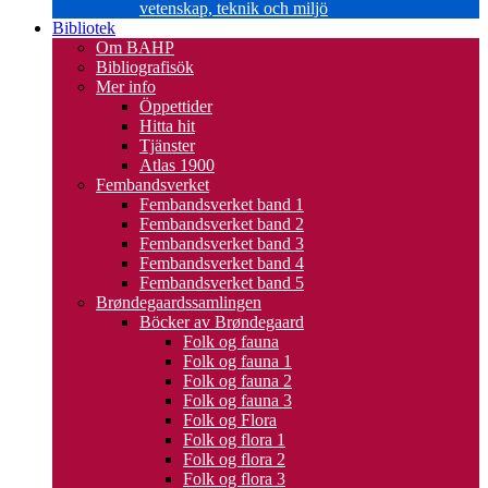
vetenskap, teknik och miljö
Bibliotek
Om BAHP
Bibliografisök
Mer info
Öppettider
Hitta hit
Tjänster
Atlas 1900
Fembandsverket
Fembandsverket band 1
Fembandsverket band 2
Fembandsverket band 3
Fembandsverket band 4
Fembandsverket band 5
Brøndegaardssamlingen
Böcker av Brøndegaard
Folk og fauna
Folk og fauna 1
Folk og fauna 2
Folk og fauna 3
Folk og Flora
Folk og flora 1
Folk og flora 2
Folk og flora 3