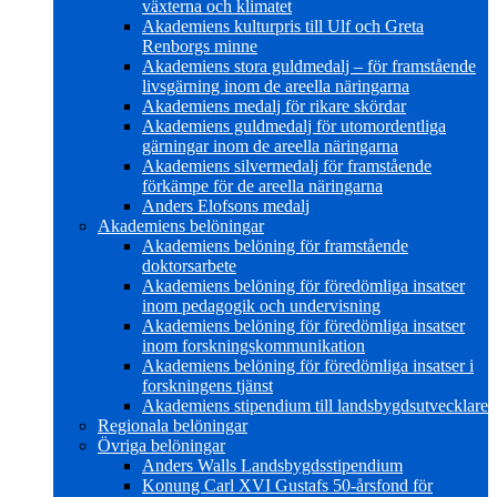
växterna och klimatet
Akademiens kulturpris till Ulf och Greta
Renborgs minne
Akademiens stora guldmedalj – för framstående
livsgärning inom de areella näringarna
Akademiens medalj för rikare skördar
Akademiens guldmedalj för utomordentliga
gärningar inom de areella näringarna
Akademiens silvermedalj för framstående
förkämpe för de areella näringarna
Anders Elofsons medalj
Akademiens belöningar
Akademiens belöning för framstående
doktorsarbete
Akademiens belöning för föredömliga insatser
inom pedagogik och undervisning
Akademiens belöning för föredömliga insatser
inom forskningskommunikation
Akademiens belöning för föredömliga insatser i
forskningens tjänst
Akademiens stipendium till landsbygdsutvecklare
Regionala belöningar
Övriga belöningar
Anders Walls Landsbygdsstipendium
Konung Carl XVI Gustafs 50-årsfond för