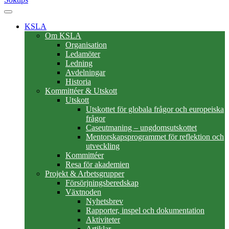
KSLA
Om KSLA
Organisation
Ledamöter
Ledning
Avdelningar
Historia
Kommittéer & Utskott
Utskott
Utskottet för globala frågor och europeiska
frågor
Caseutmaning – ungdomsutskottet
Mentorskapsprogrammet för reflektion och
utveckling
Kommittéer
Resa för akademien
Projekt & Arbetsgrupper
Försörjningsberedskap
Växtnoden
Nyhetsbrev
Rapporter, inspel och dokumentation
Aktiviteter
Artiklar