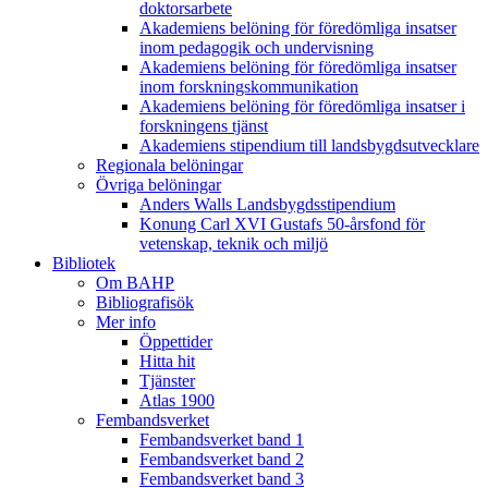
doktorsarbete
Akademiens belöning för föredömliga insatser
inom pedagogik och undervisning
Akademiens belöning för föredömliga insatser
inom forskningskommunikation
Akademiens belöning för föredömliga insatser i
forskningens tjänst
Akademiens stipendium till landsbygdsutvecklare
Regionala belöningar
Övriga belöningar
Anders Walls Landsbygdsstipendium
Konung Carl XVI Gustafs 50-årsfond för
vetenskap, teknik och miljö
Bibliotek
Om BAHP
Bibliografisök
Mer info
Öppettider
Hitta hit
Tjänster
Atlas 1900
Fembandsverket
Fembandsverket band 1
Fembandsverket band 2
Fembandsverket band 3