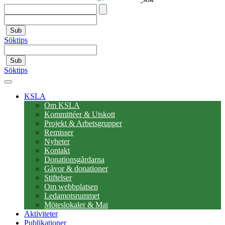
Sub
Söktips
Sub
Söktips
KSLA
Om KSLA
Kommittéer & Utskott
Projekt & Arbetsgrupper
Remisser
Nyheter
Kontakt
Donationsgårdarna
Gåvor & donationer
Stiftelser
Om webbplatsen
Ledamotsrummet
Möteslokaler & Mat
Aktiviteter
Publikationer