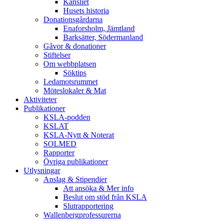
Kansliet
Husets historia
Donationsgårdarna
Enaforsholm, Jämtland
Barksätter, Södermanland
Gåvor & donationer
Stiftelser
Om webbplatsen
Söktips
Ledamotsrummet
Möteslokaler & Mat
Aktiviteter
Publikationer
KSLA-podden
KSLAT
KSLA-Nytt & Noterat
SOLMED
Rapporter
Övriga publikationer
Utlysningar
Anslag & Stipendier
Att ansöka & Mer info
Beslut om stöd från KSLA
Slutrapportering
Wallenbergprofessurerna