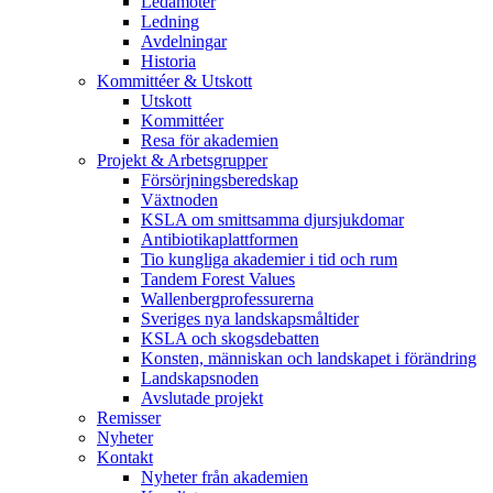
Ledamöter
Ledning
Avdelningar
Historia
Kommittéer & Utskott
Utskott
Kommittéer
Resa för akademien
Projekt & Arbetsgrupper
Försörjningsberedskap
Växtnoden
KSLA om smittsamma djursjukdomar
Antibiotikaplattformen
Tio kungliga akademier i tid och rum
Tandem Forest Values
Wallenbergprofessurerna
Sveriges nya landskapsmåltider
KSLA och skogsdebatten
Konsten, människan och landskapet i förändring
Landskapsnoden
Avslutade projekt
Remisser
Nyheter
Kontakt
Nyheter från akademien